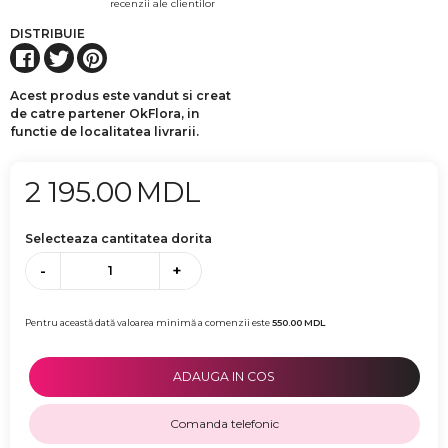
recenzii ale clientilor
DISTRIBUIE
Acest produs este vandut si creat
de catre partener OkFlora, in
functie de localitatea livrarii.
2 195.00
MDL
Selecteaza cantitatea dorita
-
+
Pentru această dată valoarea minimă a comenzii este
550.00
MDL
ADAUGA IN COS
Comanda telefonic