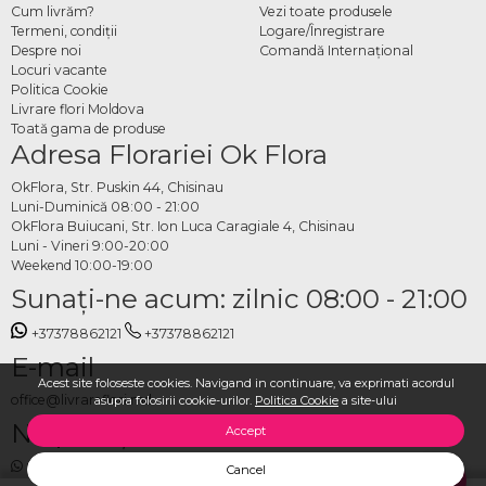
Cum livrăm?
Vezi toate produsele
Termeni, condiţii
Logare/Înregistrare
Despre noi
Comandă Internațional
Locuri vacante
Politica Cookie
Livrare flori Moldova
Toată gama de produse
Adresa Florariei Ok Flora
OkFlora, Str. Puskin 44, Chisinau
Luni-Duminică 08:00 - 21:00
OkFlora Buiucani, Str. Ion Luca Caragiale 4, Chisinau
Luni - Vineri 9:00-20:00
Weekend 10:00-19:00
Sunaţi-ne acum: zilnic 08:00 - 21:00
+37378862121
+37378862121
E-mail
Acest site foloseste cookies. Navigand in continuare, va exprimati acordul
office@livrareflori.md
asupra folosirii cookie-urilor.
Politica Cookie
a site-ului
Ne puteți contacta:
Accept
whatsapp
,
messenger
Cancel