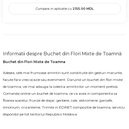
Cumpara in aplicatie cu
2155.00
MDL
Informatii despre Buchet din Flori Mixte de Toamnă
Buchet din Flori Mixte de Toamna
Adesea, cele mai frumoase amintiri sunt constituite din gesturi marunte,
facute fara vreo ocazie sau eveniment. Daruind un buchet din flori mixte
de toamna, vei mai adauga la colectia amintirilor un moment pretios.
Comanda online un buchet de toamna, ce va avea in componenta sa
floarea soarelui, frunze de stejar, gerbere, cale, alstromerie, garoafe,
limonium, crizanteme. Trimite in EDINET compozitie de toamna, serviciu
disponibil pe tot teritoriul Republicii Moldova.