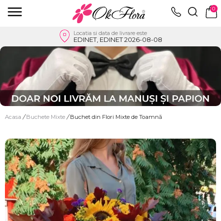
0
Locatia si data de livrare este
EDINET, EDINET 2026-08-08
Acasa
/
Buchete Mixte
/
Buchet din Flori Mixte de Toamnă