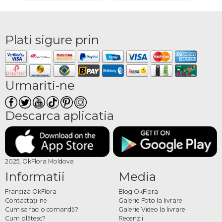
Plati sigure prin
Urmariti-ne
Descarca aplicatia
2025, OkFlora Moldova
Informatii
Media
Franciza OkFlora
Blog OkFlora
Contactaţi-ne
Galerie Foto la livrare
Cum sa faci o comandă?
Galerie Video la livrare
Cum plătesc?
Recenzii