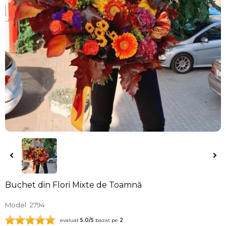
Buchet din Flori Mixte de Toamnă
Model
2794
evaluat
5.0
/5
bazat pe
2