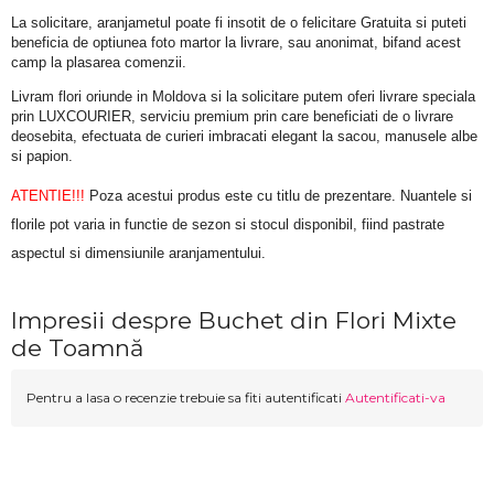
La solicitare, aranjametul poate fi insotit de o felicitare Gratuita si puteti 
beneficia de optiunea foto martor la livrare, sau anonimat, bifand acest 
camp la plasarea comenzii.
Livram flori oriunde in Moldova si la solicitare putem oferi livrare speciala 
prin LUXCOURIER, serviciu premium prin care beneficiati de o livrare 
deosebita, efectuata de curieri imbracati elegant la sacou, manusele albe 
si papion.
ATENTIE!!!
 Poza acestui produs este cu titlu de prezentare. Nuantele si 
florile pot varia in functie de sezon si stocul disponibil, fiind pastrate 
aspectul si dimensiunile aranjamentului.
Impresii despre Buchet din Flori Mixte
de Toamnă
Pentru a lasa o recenzie trebuie sa fiti autentificati
Autentificati-va