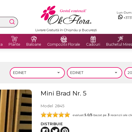
Lun-Dum: 8
+373
Livrare Gratuită în Chișinău și București
ra
Plante
Baloane
Compozitii Florale
Cadouri
Buchetul Mires
Mini Brad Nr. 5
Model
2845
evaluat
5.0
/5
bazat pe
3
recenzii ale cli
DISTRIBUIE