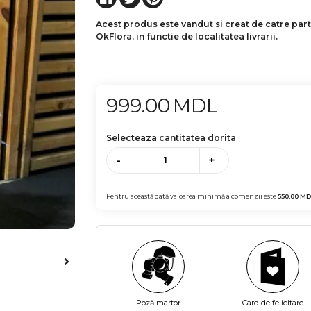
Acest produs este vandut si creat de catre par
OkFlora, in functie de localitatea livrarii.
999.00
MDL
Selecteaza cantitatea dorita
-
+
Pentru această dată valoarea minimă a comenzii este
550.00
MD
Poză martor
Card de felicitare