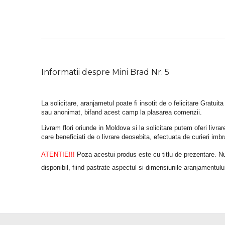
Informatii despre Mini Brad Nr. 5
La solicitare, aranjametul poate fi insotit de o felicitare Gratuita
sau anonimat, bifand acest camp la plasarea comenzii.
Livram flori oriunde in Moldova si la solicitare putem oferi liv
care beneficiati de o livrare deosebita, efectuata de curieri im
ATENTIE!!!
 Poza acestui produs este cu titlu de prezentare. Nuan
disponibil, fiind pastrate aspectul si dimensiunile aranjamentulu