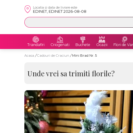
Locatia si data de livrare este
EDINET, EDINET 2026-08-08
Trandafiri
Criogenati
Buchete
Ocazii
Flori de Va
Acasa
/
Cadouri de Craciun
/
Mini Brad Nr. 5
Unde vrei sa trimiti florile?