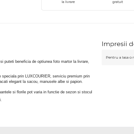
la livrare
gratuit
Impresii d
Pentru a lasa o r
 si puteti beneficia de optiunea foto martor la livrare, 
rare speciala prin LUXCOURIER, serviciu premium prin 
bracati elegant la sacou, manusele albe si papion.
tele si florile pot varia in functie de sezon si stocul 
i.