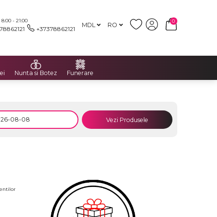
:00 - 21:00
0
MDL
RO
78862121
+37378862121
ei
Nunta si Botez
Funerare
Vezi Produsele
entilor