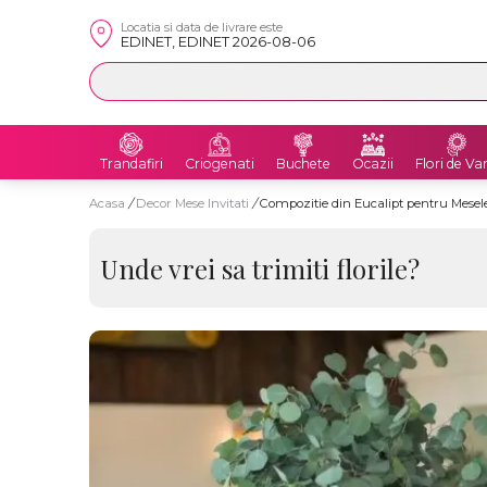
Locatia si data de livrare este
EDINET, EDINET 2026-08-06
Trandafiri
Criogenati
Buchete
Ocazii
Flori de Va
Acasa
/
Decor Mese Invitati
/
Compozitie din Eucalipt pentru Mesele 
Unde vrei sa trimiti florile?