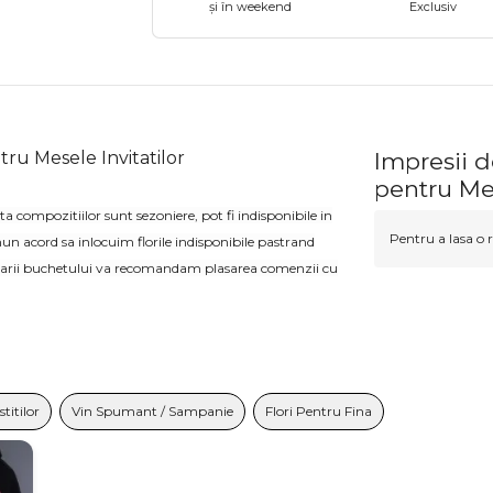
și în weekend
Exclusiv
tru Mesele Invitatilor
Impresii 
pentru Mes
a compozitiilor sunt sezoniere, pot fi indisponibile in
Pentru a lasa o r
acord sa inlocuim florile indisponibile pastrand
lizarii buchetului va recomandam plasarea comenzii cu
titilor
Vin Spumant / Sampanie
Flori Pentru Fina