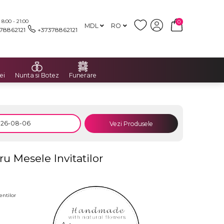
:00 - 21:00
0
MDL
RO
78862121
+37378862121
ei
Nunta si Botez
Funerare
Vezi Produsele
u Mesele Invitatilor
entilor