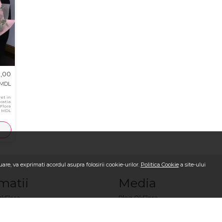
3,00
MDL
ret in
icatia
Flora
0 MDL
are, va exprimati acordul asupra folosirii cookie-urilor.
Politica Cookie
a site-ului
matii
Media
OkFlora
Blog OkFlora
i-ne
Galerie Foto la livrare
ci o comandă?
Galerie Video la livrare