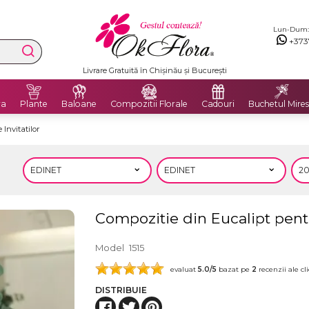
Lun-Dum: 8
+373
Livrare Gratuită în Chișinău și București
ra
Plante
Baloane
Compozitii Florale
Cadouri
Buchetul Mires
Invitatilor
Compozitie din Eucalipt pentr
Model
1515
evaluat
5.0
/5
bazat pe
2
recenzii ale cli
DISTRIBUIE