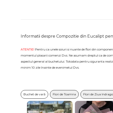
Informatii despre Compozitie din Eucalipt pen
ATENTIE!
Pentru ca unele soiuri si nuante de flori din component
momentul plasarii comenzi Dvs. Ne asumam dreptul ca de comun 
aspectul general al buchetului. Totodata pentru siguranta rea
minim 10 zile înainte de evenimetul Dvs.
Buchet de vară
Flori de Toamna
Flori de Ziua Indragos