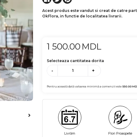
Acest produs este vandut si creat de catre par
OkFlora, in functie de localitatea livrarii.
1 500.00
MDL
Selecteaza cantitatea dorita
-
+
Pentru această dată valoarea minimă a comenzii este
550.00
MD
Livrăm
Flori Proaspete