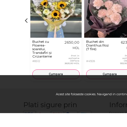
Buchet cu
Buchet din
2650,00
62
Floarea-
Dianthus Roz
MDL
soarelui,
(7 fire)
Trandafiri și
Crizanteme
Pret in
P
aplicatia
apl
#8512
OkFlora
#4928
Ok
2620,00 MDL
553,0
Cumpara
Cumpara
Acest site foloseste cookies. Navigand in continu
Plati sigure prin
Infor
Franciza 
Contactaţ
Cum sa fa