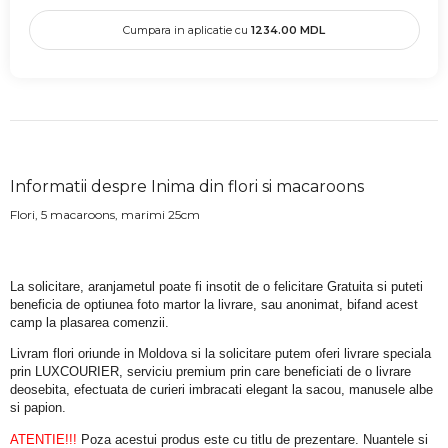
Cumpara in aplicatie cu
1234.00
MDL
Informatii despre Inima din flori si macaroons
Flori, 5 macaroons, marimi 25cm
La solicitare, aranjametul poate fi insotit de o felicitare Gratuita si puteti 
beneficia de optiunea foto martor la livrare, sau anonimat, bifand acest 
camp la plasarea comenzii.
Livram flori oriunde in Moldova si la solicitare putem oferi livrare speciala 
prin LUXCOURIER, serviciu premium prin care beneficiati de o livrare 
deosebita, efectuata de curieri imbracati elegant la sacou, manusele albe 
si papion.
ATENTIE!!!
 Poza acestui produs este cu titlu de prezentare. Nuantele si 