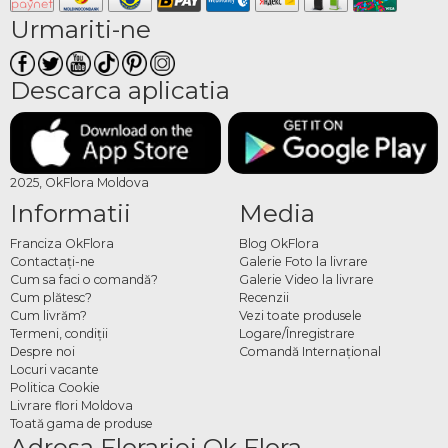
Urmariti-ne
Descarca aplicatia
2025, OkFlora Moldova
Informatii
Media
Franciza OkFlora
Blog OkFlora
Contactaţi-ne
Galerie Foto la livrare
Cum sa faci o comandă?
Galerie Video la livrare
Cum plătesc?
Recenzii
Cum livrăm?
Vezi toate produsele
Termeni, condiţii
Logare/Înregistrare
Despre noi
Comandă Internațional
Locuri vacante
Politica Cookie
Livrare flori Moldova
Toată gama de produse
Adresa Florariei Ok Flora