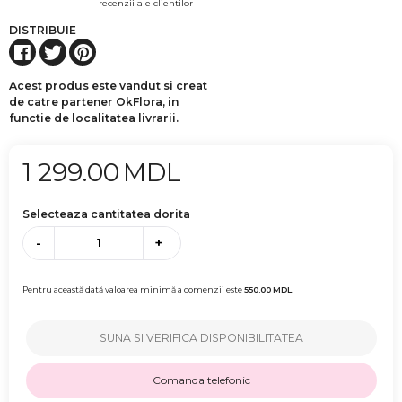
recenzii ale clientilor
DISTRIBUIE
Acest produs este vandut si creat
de catre partener OkFlora, in
functie de localitatea livrarii.
1 299.00
MDL
Selecteaza cantitatea dorita
-
+
Pentru această dată valoarea minimă a comenzii este
550.00
MDL
SUNA SI VERIFICA DISPONIBILITATEA
Comanda telefonic