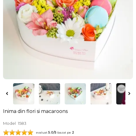
Inima din flori si macaroons
Model
1583
evaluat
5.0
/5
bazat pe
2