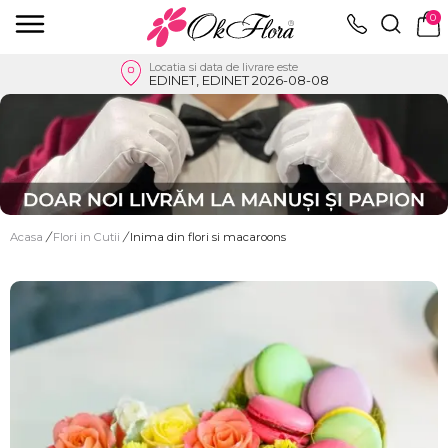
0
Locatia si data de livrare este
EDINET, EDINET 2026-08-08
Acasa
/
Flori in Cutii
/
Inima din flori si macaroons