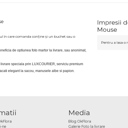
se
Impresii d
Mouse
azul în care comanda conține și un buchet sau o
Pentru a lasa o r
i beneficia de optiunea foto martor la livrare, sau anonimat, 
eri livrare speciala prin LUXCOURIER, serviciu premium 
bracati elegant la sacou, manusele albe si papion.
matii
Media
OkFlora
Blog OkFlora
i-ne
Galerie Foto la livrare