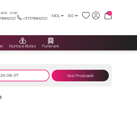
:00 - 21:00
0
MDL
RO
78862121
+37378862121
ei
Nunta si Botez
Funerare
Vezi Produsele
e