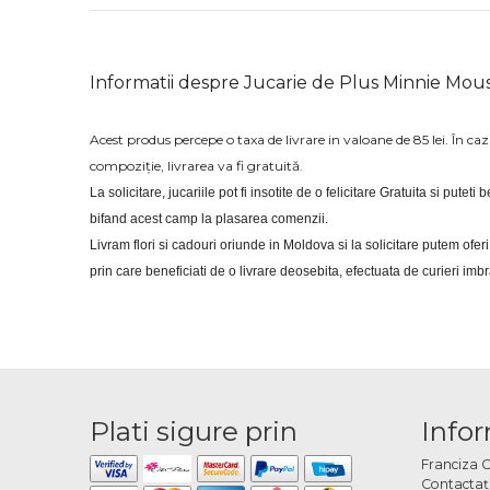
Informatii despre Jucarie de Plus Minnie Mou
Acest produs percepe o taxa de livrare in valoane de 85 lei. În c
compoziție, livrarea va fi gratuită.
La solicitare, jucariile pot fi insotite de o felicitare Gratuita si putet
bifand acest camp la plasarea comenzii.
Livram flori si cadouri oriunde in Moldova si la solicitare putem of
prin care beneficiati de o livrare deosebita, efectuata de curieri im
Plati sigure prin
Infor
Franciza 
Contactaţ