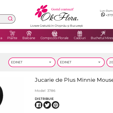
Lun-Dum: 8
+373
Livrare Gratuită în Chișinău și București
ra
Plante
Baloane
Compozitii Florale
Cadouri
Buchetul Mires
Jucarie de Plus Minnie Mous
Model
3786
DISTRIBUIE