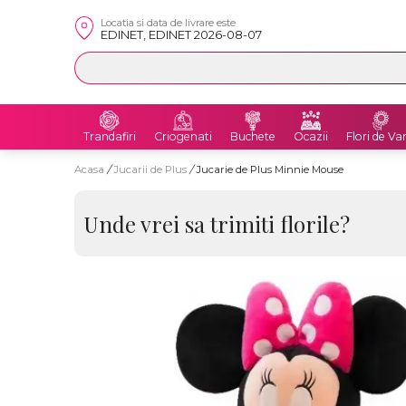
Locatia si data de livrare este
EDINET, EDINET 2026-08-07
Trandafiri
Criogenati
Buchete
Ocazii
Flori de Va
Acasa
/
Jucarii de Plus
/
Jucarie de Plus Minnie Mouse
Unde vrei sa trimiti florile?