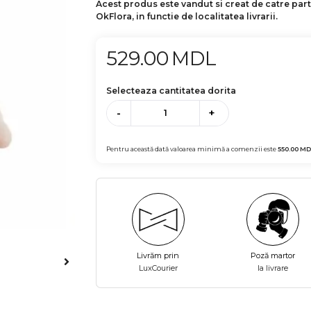
Acest produs este vandut si creat de catre par
OkFlora, in functie de localitatea livrarii.
529.00
MDL
Selecteaza cantitatea dorita
-
+
Pentru această dată valoarea minimă a comenzii este
550.00
MD
Livrăm prin
Poză martor
LuxCourier
la livrare