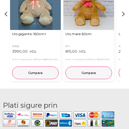
Urs gigantic 160cm↑
Urs mare 60cm
Urs de
#966
#11
#4939
3990,00
815,00
2835
MDL
MDL
Pret in aplicatia OkFlora
3890,00 MDL
Pret in aplicatia OkFlora
795,00 MDL
Pret in 
Cumpara
Cumpara
Plati sigure prin