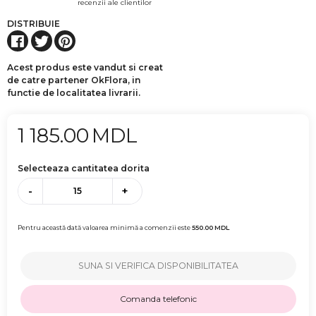
recenzii ale clientilor
DISTRIBUIE
Acest produs este vandut si creat
de catre partener OkFlora, in
functie de localitatea livrarii.
1 185.00
MDL
Selecteaza cantitatea dorita
-
+
Pentru această dată valoarea minimă a comenzii este
550.00
MDL
SUNA SI VERIFICA DISPONIBILITATEA
Comanda telefonic