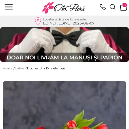
0
Locatia si data de livrare este
EDINET, EDINET 2026-08-07
Acasa
/
Lalele
/
Buchet din 15 lalele rosii