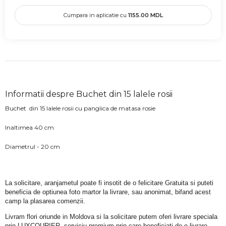
Cumpara in aplicatie cu
1155.00
MDL
Informatii despre Buchet din 15 lalele rosii
Buchet din 15 lalele rosii cu panglica de matasa rosie
Inaltimea 40 cm
Diametrul - 20 cm
La solicitare, aranjametul poate fi insotit de o felicitare Gratuita si puteti 
beneficia de optiunea foto martor la livrare, sau anonimat, bifand acest 
camp la plasarea comenzii.
Livram flori oriunde in Moldova si la solicitare putem oferi livrare speciala 
prin LUXCOURIER, serviciu premium prin care beneficiati de o livrare 