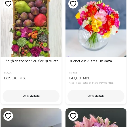
Lădiță de toamnă cu flori și fructe
Buchet din 31 frezii in vaza
#2525
#1898
1399,00
1519,00
MDL
MDL
Pret in aplicatia OkFlora
1457,00 MDL
Vezi detalii
Vezi detalii