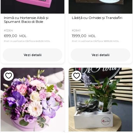
Inimă cu Hortensie Albă și
Lădiță cu Orhidei și Trandafiri
Spumant Bacio di Bole
#3264
#2841
699,00
1999,00
MDL
MDL
Pret in aplicatia OkFlora
649,00 MDL
Pret in aplicatia OkFlora
1899,00 MDL
Vezi detalii
Vezi detalii