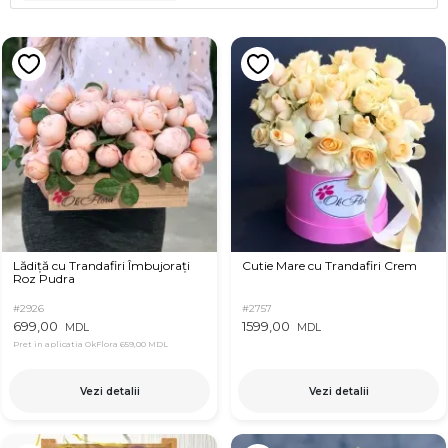
Lădiță cu Trandafiri Îmbujorați
Cutie Mare cu Trandafiri Crem
Roz Pudra
#2926
#2757
699,00
1599,00
MDL
MDL
Pret in aplicatia OkFlora
659,00 MDL
Vezi detalii
Vezi detalii