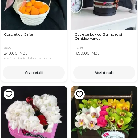
Coșuleț cu Caise
Cutie de Lux cu Bumbac și
Orhidee Vanda
#3001
#2198
249,00
1699,00
MDL
MDL
Pret in aplicatia OkFlora
229,00 MDL
Vezi detalii
Vezi detalii