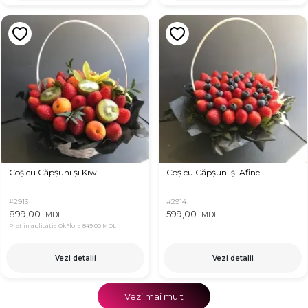
Coș cu Căpșuni și Kiwi
Coș cu Căpșuni și Afine
#2913
#2914
899,00
599,00
MDL
MDL
Pret in aplicatia OkFlora
849,00 MDL
Vezi detalii
Vezi detalii
Vezi mai mult