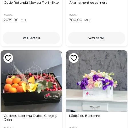
Cutie Rotundă Mov cu Flori Mixte
Aranjament de camera
#2296
#2567
2079,00
780,00
MDL
MDL
Vezi detalii
Vezi detalii
Cutie cu Lacrima Dulce, Cireșe și
Lădiță cu Eustome
Caise
#2916
#2486