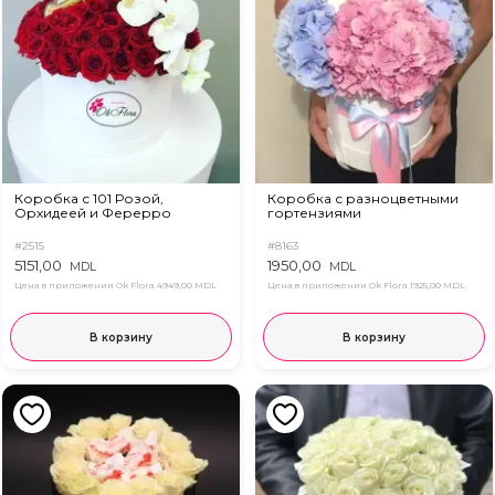
Коробка с 101 Розой,
Коробка с разноцветными
Орхидеей и Ферерро
гортензиями
#2515
#8163
5151,00
1950,00
MDL
MDL
Цена в приложении Ok Flora
4949,00 MDL
Цена в приложении Ok Flora
1925,00 MDL
В корзину
В корзину