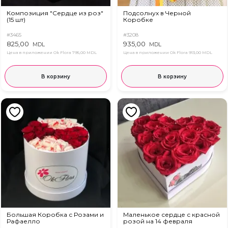
Композиция "Сердце из роз"
Подсолнух в Черной
(15 шт)
Коробке
#3465
#3208
825,00
935,00
MDL
MDL
Цена в приложении Ok Flora
795,00 MDL
Цена в приложении Ok Flora
913,00 MDL
В корзину
В корзину
Большая Коробка с Розами и
Маленькое сердце с красной
Рафаелло
розой на 14 февраля