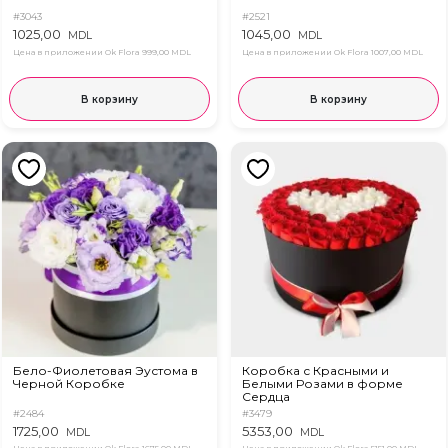
#3043
#2521
1025,00
1045,00
MDL
MDL
Цена в приложении Ok Flora
999,00 MDL
Цена в приложении Ok Flora
1007,00 MDL
В корзину
В корзину
Бело-Фиолетовая Эустома в
Коробка с Красными и
Черной Коробке
Белыми Розами в форме
Сердца
#2484
#3479
1725,00
5353,00
MDL
MDL