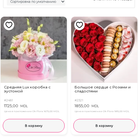
Средняя Lux коробка с
Большое сердце с Розами и
эустомой
сладостями
#2481
#2321
1725,00
1855,00
MDL
MDL
Цена в приложении Ok Flora
1675,00 MDL
Цена в приложении Ok Flora
1815,00 MDL
В корзину
В корзину