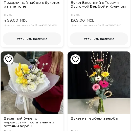
Подарочный набор с букетом
Букет Весенний с Розами
и панеттоне
Эустомой Вербой и Куличом
#8507
#8504
4199,00
1569,00
MDL
MDL
Цена в приложении Ok Flora
4099,00 MDL
Цена в приложении Ok Flora
1555,00 MDL
Уточнить наличие
Уточнить наличие
Весенний букет с
Букет из гербер и вербы
нарциссами, тюльпанами и
ветвями вербы
#8502
#2372