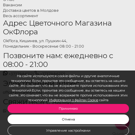
Выберите нужную корзину или подарок из коллекции, укажите дату и
Вакансии
Доставка цветов в Молдове
адрес доставки и оформите заказ. Команда OkFlora позаботится о
Весь ассортимент
подготовке и доставке — чтобы пасхальный подарок прибыл свежим и
Адрес Цветочного Магазина
вовремя, готовый порадовать каждого близкого человека в вашей жизни.
ОкФлора
OkFlora, Кишинев, ул. Пушкин 44,
Понедельник - Воскресенье 08:00 - 21:00
Позвоните нам: ежедневно с
08:00 - 21:00
+37378862121
+37378862121
На сайте используются cookie-файлы и другие аналогичные
технологии. Если, прочитав это сообщение, вы остаетесь на нашем
Электронный адрес
сайте, это означает, что вы не возражаете против использования этих
технологий.Если, прочитав это сообщение, вы остаетесь на нашем
office@livrareflori.md
сайте, это означает, что вы не возражаете против использования этих
Свяжитесь с нами:
технологий.
Информация о файлах Cookie
сайта
Принимаю
whatsapp
,
messenger
Отмена
Управление настройками