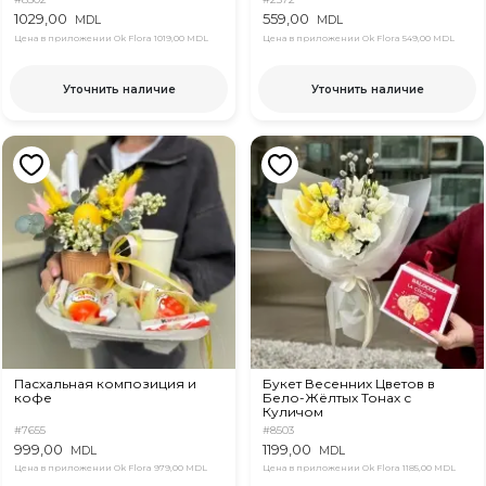
1029,00
559,00
MDL
MDL
Цена в приложении Ok Flora
1019,00 MDL
Цена в приложении Ok Flora
549,00 MDL
Уточнить наличие
Уточнить наличие
Пасхальная композиция и
Букет Весенних Цветов в
кофе
Бело-Жёлтых Тонах с
Куличом
#7655
#8503
999,00
1199,00
MDL
MDL
Цена в приложении Ok Flora
979,00 MDL
Цена в приложении Ok Flora
1185,00 MDL