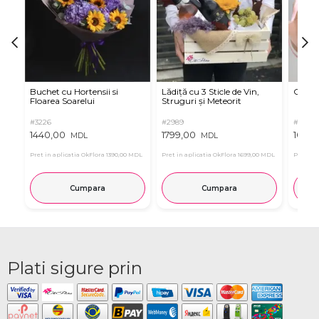
Buchet cu Hortensii si
Lădiță cu 3 Sticle de Vin,
Criza
Floarea Soarelui
Struguri și Meteorit
#3226
#2989
#3266
1440,00
1799,00
1095,
MDL
MDL
Pret in aplicatia OkFlora
1390,00 MDL
Pret in aplicatia OkFlora
1699,00 MDL
Pret in 
Cumpara
Cumpara
Plati sigure prin