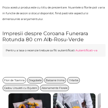
Poza acestui produs este cu titlu de prezentare. Nuantele si florile pot varia
in functie de sezon si stocul disponibil, fiind pastrate aspectul si
dimensiunile aranjamentului.
Impresii despre Coroana Funerara
Rotunda 80 cm Alb-Rosu-Verde
Pentru a lasa o recenzie trebuie sa fiti autentificati
Autentificati-va
Flori de Toamna
Dragobete
Baloane Inima
1 Martie
Cadou Ursuleti cu Bijuterii
Abonamente Florale