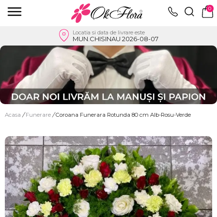
0
Locatia si data de livrare este
MUN.CHISINAU 2026-08-07
Acasa
/
Funerare
/
Coroana Funerara Rotunda 80 cm Alb-Rosu-Verde