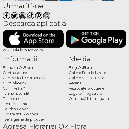
Urmariti-ne
Descarca aplicatia
2025, OkFlora Moldova
Informatii
Media
Franciza OkFlora
Blog OkFlora
Contactaţi-ne
Galerie Foto la livrare
Cum sa faci o comandă?
Galerie Video la livrare
Cum plătesc?
Recenzii
Cum livrăm?
Vezi toate produsele
Termeni, condiţii
Logare/Înregistrare
Despre noi
Comandă Internațional
Locuri vacante
Politica Cookie
Livrare flori Moldova
Toată gama de produse
Adresa Florariei Ok Flora