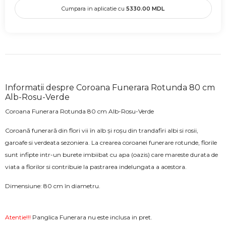
Cumpara in aplicatie cu
5330.00
MDL
Informatii despre Coroana Funerara Rotunda 80 cm
Alb-Rosu-Verde
Coroana Funerara Rotunda 80 cm Alb-Rosu-Verde
Coroană funerară din flori vii în alb și roșu din trandafiri albi si rosii,
garoafe si verdeata sezoniera. La crearea coroanei funerare rotunde, florile
sunt infipte intr-un burete imbiibat cu apa (oazis) care mareste durata de
viata a florilor si contribuie la pastrarea indelungata a acestora.
Dimensiune: 80 cm în diametru.
Atentie!!!
Panglica Funerara nu este inclusa in pret.