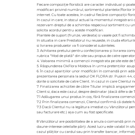
Fiecare compoziție floristică are caracter individual și poate 
modificari privind numărul, sortimentul plantelor/florilor î
internet. Cu toate acestea, în cadrul fiecărei compoziții flor
In cazul in care, in stocul actual la momentul inregistrarii 
rezervam dreptul de a schimba respecivul sortiment cu unul 
solicita acordul pentru aceste modificari.
Plantele de suport (frunze, verdeata) si vasele pot fi schimba
In situatia in care Prestatorul nu reuseste, in ciuda efortur
si livrarea produselor va fi considerat subinteles.
3. Achitarea pretului pentru confecționarea și livrarea comp
rubrica "Mod de plată" din site sau propus de catre operato
4. Valoarea minimă a comenzii inregistrata pe site este de 5
5. Răspunderea OkFlora Moldova în urma pretențiilor asupra 
6. În cazul aparițiilor unor modificări în comandă prin adău
prezentarea personala la sediul OK FLORA str. Puskin 44, c
dorite si solicitate de catre Client.. In cazul in care Client
7. Finalizarea achizitiei de către Titular implică angajame
Client si, daca este cazul, despre destinatar (dacă difera de T
7.1 Adăugarea unui produs în coș, fără finalizarea comen
7.2 Prin finalizarea comenzii, Clientul confirmă că datele fu
7.3 Dacă Clientul nu ia legătura imediat cu Vânzătorul pent
sau facturare etc.) așa cum au fost specificate.
8 Vânzătorul are posibilitatea de a anula o comandă prin noti
daune-interese celeilalte părți. Acest lucru este valabil în si
cazul plăților cu cardul sau prin transfer bancar, informații