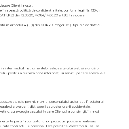
espre Clienții noștri.
e în această politică de confidențialitate, conform legii Nr. 133 din
ICAT LP52 din 12.03.20, MO84/14.03.20 art.88; în vigoare
tă în articolul 4 (1)(1) din GDPR. Categoriile și tipurile de date cu
rin intermediul instrumentelor sale, a site-ului web și a oricăror
tului pentru a furniza orice informații și servicii pe care acesta le-a
a aceste date este permis numai personalului autorizat. Prestatorul
le si a pierderii, distrugerii sau deteriorarii accidentale.
rketing, cu excepția cazului în care Clientul a consimțit, în mod
unei terțe părți în contextul unor proceduri judiciare reale sau
urata contractului principal. Este posibil ca Prestatorului să i se