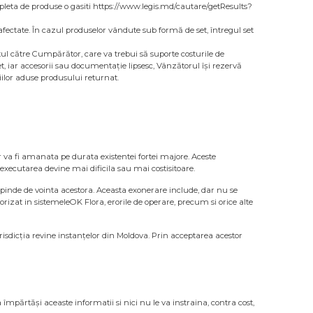
completa de produse o gasiti https://www.legis.md/cautare/getResults?
 neafectate. În cazul produselor vândute sub formă de set, întregul set
ul către Cumpărător, care va trebui să suporte costurile de
t, iar accesorii sau documentație lipsesc, Vânzătorul își rezervă
ilor aduse produsului returnat.
or va fi amanata pe durata existentei fortei majore. Aceste
 executarea devine mai dificila sau mai costisitoare.
depinde de vointa acestora. Aceasta exonerare include, dar nu se
orizat in sistemeleOK Flora, erorile de operare, precum si orice alte
jurisdicția revine instanțelor din Moldova. Prin acceptarea acestor
 împărtăși aceaste informatii si nici nu le va instraina, contra cost,