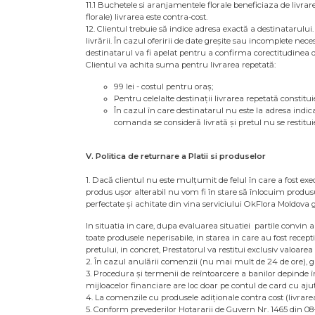
11.1 Buchetele si aranjamentele florale beneficiaza de livrar
florale) livrarea este contra-cost.
12. Clientul trebuie să indice adresa exactă a destinatarulu
livrării. În cazul oferirii de date greșite sau incomplete ne
destinatarul va fi apelat pentru a confirma corectitudinea da
Clientul va achita suma pentru livrarea repetată:
99 lei - costul pentru oraș;
Pentru celelalte destinații livrarea repetată constituie
În cazul în care destinatarul nu este la adresa indica
comanda se consideră livrată și pretul nu se restitui
V. Politica de returnare a Platii si produselor
1. Dacă clientul nu este mulțumit de felul în care a fost ex
produs ușor alterabil nu vom fi în stare să înlocuim produ
perfectate și achitate din vina serviciului OkFlora Moldova
In situatia in care, dupa evaluarea situatiei partile convin 
toate produsele neperisabile, in starea in care au fost recept
pretului, in concret, Prestatorul va restitui exclusiv valoare
2. În cazul anulării comenzii (nu mai mult de 24 de ore), 
3. Procedura și termenii de reîntoarcere a banilor depinde 
mijloacelor financiare are loc doar pe contul de card cu aju
4. La comenzile cu produsele adiționale contra cost (livrarea
5. Conform prevederilor Hotararii de Guvern Nr. 1465 din 08-