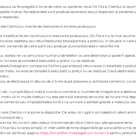
dusul sa fie pregatit si livrat de catre un partener local Ok Flora, Clientul isi as
bile motive: florile/plantele sunt produse sezoniere, stocul disponibil al parteneru
l disponibil.
e Clientului, inainte de realizarea si livrarea produsului.
ind modificarile din continutul si realizarea produsului, Ok Flora nu isi mai asuma ob
ivrarea repetata sau retur/restituirea totala/partiala a pretului, in situatia in care
eriilor convenite de catre parti sau produse auxiliare/accesorii neconforme.
, acesta ne va comunica numărul de telefon la care destinatarul poate fi apelat. Ulte
, livrarea se consideră executată și pretul nu se restituie.
acebook/instagram, compania OkFlora garantează returnarea în totalitate a pretulu
ce motiv, livrarea se consideră executată și pretul nu se restituie. Dacă destinatar
retul.
uia, se efectuează în decurs de 2-5 ore după plasarea și achitarea comenzii. Livrare
uri, etc., cumpărătorul indică numărul camerei și numele de înregistrare a desti
motiv că în multe hoteluri nu este permisă trecerea serviciilor de livrare mai depart
omenzii sau imposibilitatea livrării ca urmare a adresei greșite a hotelului, sau
pe care Clientul ni le pune la dispoziție. De acea, vă rugăm să îndepliniți atent a
lucrează etc.).
ora.md. Nu livrăm alte cadouri transmise de către Client sau alte persoane terțe.
. În Chișinău livrarea simplă, în intervalele de timp disponibile pe www.okflora.md, es
ugăm să verificați pagina
https://livrareflori.md/page/cum-livram-9
pentru prețurile