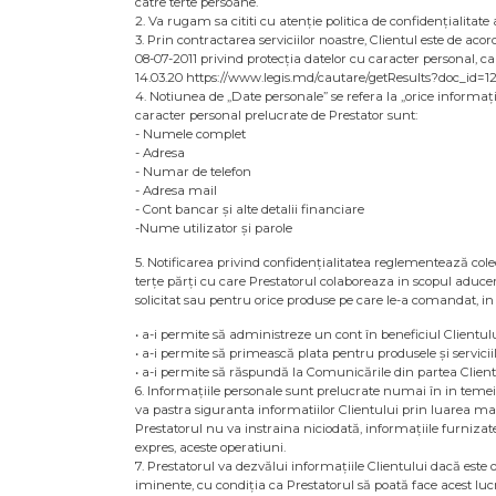
catre terte persoane.
2. Va rugam sa cititi cu atenție politica de confidențialitate
3. Prin contractarea serviciilor noastre, Clientul este de acor
08-07-2011 privind protecţia datelor cu caracter personal, ca
14.03.20 https://www.legis.md/cautare/getResults?doc_id=
4. Notiunea de „Date personale” se refera la „orice informație 
caracter personal prelucrate de Prestator sunt:
- Numele complet
- Adresa
- Numar de telefon
- Adresa mail
- Cont bancar și alte detalii financiare
-Nume utilizator și parole
5. Notificarea privind confidențialitatea reglementează colec
terțe părți cu care Prestatorul colaboreaza in scopul aducerii
solicitat sau pentru orice produse pe care le-a comandat, in
• a-i permite să administreze un cont în beneficiul Clientulu
• a-i permite să primească plata pentru produsele și servicii
• a-i permite să răspundă la Comunicările din partea Clientu
6. Informațiile personale sunt prelucrate numai în in temeiu
va pastra siguranta informatiilor Clientului prin luarea masu
Prestatorul nu va instraina niciodată, informațiile furnizate
expres, aceste operatiuni.
7. Prestatorul va dezvălui informațiile Clientului dacă este 
iminente, cu condiția ca Prestatorul să poată face acest lucru