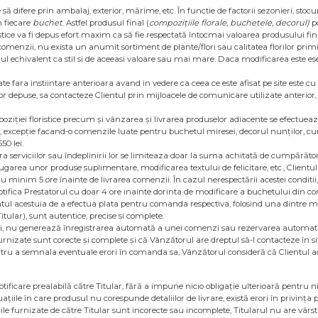
să difere prin ambalaj, exterior, mărime, etc. În functie de factorii sezonieri, stocu
n fiecare
buchet
. Astfel produsul final (
compozițiile
florale, buchetele, decorul)
p
istice va fi depus efort maxim ca să fie respectată întocmai valoarea produsului fina
comenzii, nu exista un anumit sortiment de plante/flori sau calitatea florilor primi
echivalent ca stil si de aceeasi valoare sau mai mare. Daca modificarea este esen
te fara instiintare anterioara avand in vedere ca ceea ce este afisat pe site este cu 
ilor depuse, sa contacteze Clientul prin mijloacele de comunicare utilizate anterio
oziției floristice precum și vânzarea și livrarea produselor adiacente se efectueaz
r, excepție facand-o comenzile luate pentru buchetul miresei, decorul nunților, cum
50 lei.
serviciilor sau îndeplinirii lor se limiteaza doar la suma achitată de cumpărător
garea unor produse suplimentare, modificarea textului de felicitare, etc., Clientul 
u minim 5 ore înainte de livrarea comenzii. În cazul nerespectării acestei condit
ul notifica Prestatorul cu doar 4 ore inainte dorinta de modificare a buchetului din co
ntul acestuia de a efectua plata pentru comanda respectiva, folosind una dintre me
itular), sunt autentice, precise si complete.
zii, nu generează înregistrarea automată a unei comenzi sau rezervarea automată
rnizate sunt corecte și complete și că Vânzătorul are dreptul să-l contacteze în sit
ru a semnala eventuale erori în comanda sa, Vânzătorul consideră că Clientul acce
ficare prealabilă către Titular, fără a impune nicio obligație ulterioară pentru nici
tuațiile în care produsul nu corespunde detaliilor de livrare, există erori în privința 
le furnizate de către Titular sunt incorecte sau incomplete, Titularul nu are vârsta 