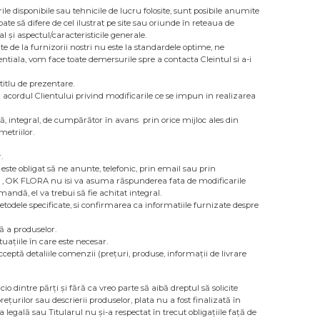
rile disponibile sau tehnicile de lucru folosite, sunt posibile anumite
oate să difere de cel ilustrat pe site sau oriunde în reteaua de
l și aspectul/caracteristicile generale.
te de la furnizorii nostri nu este la standardele optime, ne
tiala, vom face toate demersurile spre a contacta Cleintul si a-i
titlu de prezentare.
r, acordul Clientului privind modificarile ce se impun in realizarea
ă, integral, de cumpărător în avans prin orice mijloc ales din
etriilor.
.
este obligat să ne anunte, telefonic, prin email sau prin
ii, , OK FLORA nu isi va asuma răspunderea fata de modificarile
mandă, el va trebui să fie achitat integral.
todele specificate, si confirmarea ca informatiile furnizate despre
 a produselor.
uațiile în care este necesar.
ptă detaliile comenzii (prețuri, produse, informații de livrare
o dintre părți și fără ca vreo parte să aibă dreptul să solicite
prețurilor sau descrierii produselor, plata nu a fost finalizată în
legală sau Titularul nu și-a respectat în trecut obligațiile față de