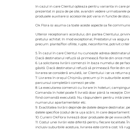
In cazul in care Clientul opteaza pentru varianta in care pro
prezentat in poza de pe site, avandin vedere urmatoarele posi
produsele auxiliare si accesoriile pot varia in functie de stocu
Ok Flora isi asuma ca toate aceste aspecte sa fie communicat
Ulterior receptionarii acordului, din partea Clientului, priv
pretului achitat. In mod exceptional, Prestatorul va asigura l
precum: plante/flori ofilite, rupte, neconforme, potrivit crit
5. În cazul în care Clientul nu cunoaște adresa destinatarului
Dacă destinatarul refuză să primească florile din orice motiv
6. La solicitarea livrării comenzii în baza numelui de pe f
găsită. Dacă destinatarul refuză să primească florile din ori
livrarea se consideră anulată, iar Clientului i se va returna p
7. Livrarea în orașul Chișinău precum și în suburbiile acest
parcursul completării comezii pe site.
8. La executarea comenzii cu livrare în hoteluri, camping
Comanda în hotel poate fi livrată doar până la recepție. Din 
fiind comandă executată. Nu răspundem pentru intârzierea c
numarului apartamentelor etc.
9. Exactitatea livrării depinde de datele despre destinatar, 
datele specifice (codul de la ușa scării, în care departament 
10. Curierii OkFlora livrează doar produsele de pe www.okfl
11. Costul unei livrări este diferită pentru fiecare localitate
inclusiv suburbiile acestuia, livrarea este contra cost. Vă r