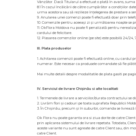
Vânzător. Dacă Titularul a efectuat o plată în avans, suma r
8.1 În cazul încălcării de către cumpărător a condițiilor d
urma acestora sau să rezilieze înțelegerea de prestare a se
9. Anularea unei comenzi poate fi efectuată doar prin telefon
10. Comenzile pentru aceeași zi și următoarea noapte se pr
11. OkFlora Moldova nu poate fi penalizată pentru nerealizare
cardului de felicitare.
12. Plasarea comenzilor online (pe site) este posibilă 24/24,
III. Plata produselor
1. Achitarea comenzii poate fi efectuată online, cu cardul 
numerar. Este necesar ca produsele comandate să fie plătite
Mai multe detalii despre modalitatile de plata gasiti pe pagi
IV. Serviciul de livrare Chișinău si alte localitati
1. Termenele de livrare a serviciilor/durata contractului se 
2. Livrăm flori și cadouri pe toata suprafata Republicii Moldov
3. În Chișinău, precum și în suburbii, comanda se livrează î
Ok Flora nu poate garanta ora si ziua dorite de catre Client 
prin aplicarea sistemului de livrare repetata. Totodata, Clien
aceste variante nu sunt agreate de catre Client sau, din mot
catre Client.