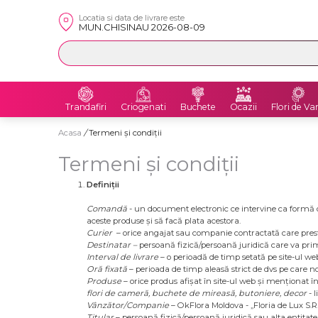
Locatia si data de livrare este
MUN.CHISINAU 2026-08-09
Trandafiri
Criogenati
Buchete
Ocazii
Flori de Va
Acasa
/
Termeni şi condiţii
Termeni şi condiţii
Definiții
Comandă
- un document electronic ce intervine ca formă d
aceste produse și să facă plata acestora.
Curier
– orice angajat sau companie contractată care preste
Destinatar –
persoană fizică/persoană juridică care va pr
Interval de livrare
– o perioadă de timp setată pe site-ul web
Oră fixată
– perioada de timp aleasă strict de dvs pe care no
Produse
– orice produs afișat în site-ul web și menționat 
flori de cameră, buchete de mireasă, butoniere, decor
- 
Vânzător/Companie
– OkFlora Moldova - „Floria de Lux S.R
Titular
– persoană fizică/persoană juridică sau alta entitat