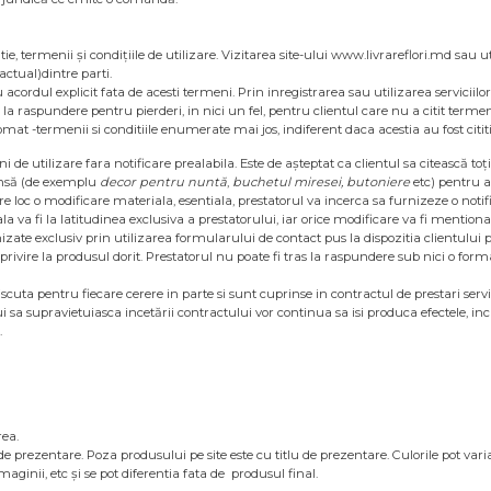
tentie, termenii și condițiile de utilizare. Vizitarea site-ului www.livrareflori.md s
actual)dintre parti.
acordul explicit fata de acesti termeni. Prin inregistrarea sau utilizarea serviciilor, 
la raspundere pentru pierderi, in nici un fel, pentru clientul care nu a citit termenii
at -termenii si conditiile enumerate mai jos, indiferent daca acestia au fost citit
ni de utilizare fara notificare prealabila. Este de așteptat ca clientul sa citească 
nsă (de exemplu
decor pentru nuntă
,
buchetul miresei, butoniere
etc) pentru a
are loc o modificare materiala, esentiala, prestatorul va incerca sa furnizeze o notifi
ala va fi la latitudinea exclusiva a prestatorului, iar orice modificare va fi menti
izate exclusiv prin utilizarea formularului de contact pus la dispozitia clientului pe
 privire la produsul dorit. Prestatorul nu poate fi tras la raspundere sub nici o f
iscuta pentru fiecare cerere in parte si sunt cuprinse in contractul de prestari servic
i sa supravietuiasca incetării contractului vor continua sa isi produca efectele, inclus
.
rea.
 de prezentare. Poza produsului pe site este cu titlu de prezentare. Culorile pot var
maginii, etc și se pot diferentia fata de produsul final.