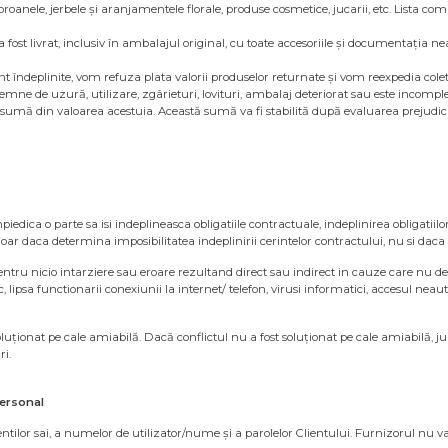
coroanele, jerbele și aranjamentele florale, produse cosmetice, jucarii, etc. Lista 
re a fost livrat, inclusiv în ambalajul original, cu toate accesoriile și documentația
 îndeplinite, vom refuza plata valorii produselor returnate și vom reexpedia colet
emne de uzură, utilizare, zgârieturi, lovituri, ambalaj deteriorat sau este incomple
sumă din valoarea acestuia. Această sumă va fi stabilită după evaluarea prejudici
edica o parte sa isi indeplineasca obligatiile contractuale, indeplinirea obligatiil
doar daca determina imposibilitatea indeplinirii cerintelor contractului, nu si daca
i pentru nicio intarziere sau eroare rezultand direct sau indirect in cauze care nu 
 lipsa functionarii conexiunii la internet/ telefon, virusi informatici, accesul neaut
 soluționat pe cale amiabilă. Dacă conflictul nu a fost soluționat pe cale amiabilă, 
ri.
personal
entilor sai, a numelor de utilizator/nume și a parolelor Clientului. Furnizorul nu va