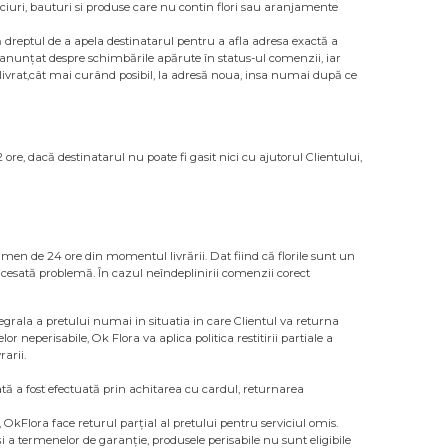
ulciuri, bauturi si produse care nu contin flori sau aranjamente
ă dreptul de a apela destinatarul pentru a afla adresa exactă a
 fi anunțat despre schimbările apărute în status-ul comenzii, iar
fi livrat,cât mai curând posibil, la adresă noua, insa numai după ce
ore, dacă destinatarul nu poate fi gasit nici cu ajutorul Clientului,
rmen de 24 ore din momentul livrării. Dat fiind că florile sunt un
cesată problemă. În cazul neîndeplinirii comenzii corect
ntegrala a pretului numai in situatia in care Clientul va returna
r neperisabile, Ok Flora va aplica politica restitirii partiale a
arii.
tă a fost efectuată prin achitarea cu cardul, returnarea
 OkFlora face returul parțial al pretului pentru serviciul omis.
 a termenelor de garanţie, produsele perisabile nu sunt eligibile