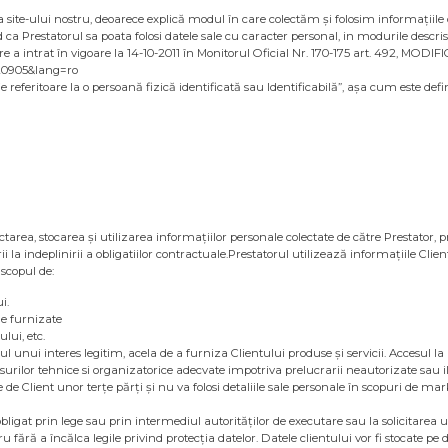
 a site-ului nostru, deoarece explică modul în care colectăm și folosim informațiile d
d ca Prestatorul sa poata folosi datele sale cu caracter personal, in modurile descris
re a intrat în vigoare la 14-10-2011 în Monitorul Oficial Nr. 170-175 art. 492, MODIF
120905&lang=ro
referitoare la o persoană fizică identificată sau Identificabilă”, așa cum este defini
tarea, stocarea și utilizarea informațiilor personale colectate de către Prestator, p
 la indeplinirii a obligatiilor contractuale.Prestatorul utilizează informațiile Clien
 scopul de:
i.
le furnizate
lui, etc.
l unui interes legitim, acela de a furniza Clientului produse și servicii. Accesul l
rilor tehnice si organizatorice adecvate impotriva prelucrarii neautorizate sau ilega
 de Client unor terțe părți și nu va folosi detaliile sale personale în scopuri de ma
obligat prin lege sau prin intermediul autorităților de executare sau la solicitarea 
 fără a încălca legile privind protecția datelor. Datele clientului vor fi stocate pe d