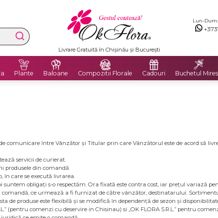
Lun-Dum: 8
+373
Livrare Gratuită în Chișinău și București
ra
Plante
Baloane
Compozitii Florale
Cadouri
Buchetul Mires
e comunicare între Vânzător și Titular prin care Vânzătorul este de acord să liv
ază servicii de curierat.
imi produsele din comandă
, în care se execută livrarea.
i suntem obligați s-o respectăm. Ora fixată este contra cost, iar prețul variază pen
în comandă, ce urmează a fi furnizat de către vânzător, destinatarului. Sortiment
lista de produse este flexibilă și se modifică în dependență de sezon și disponibilita
.L.” (pentru comenzi cu deservire in Chisinau) si „OK FLORA S.R.L.” pentru comenzi 
e juridică ce emite o comandă.