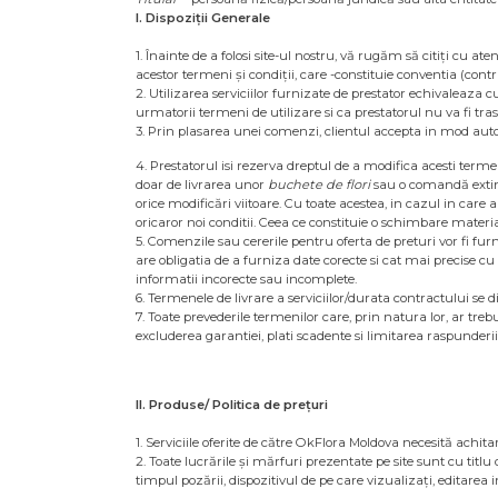
I. Dispoziții Generale
1. Înainte de a folosi site-ul nostru, vă rugăm să citiți cu a
acestor termeni și condiții, care -constituie conventia (contr
2. Utilizarea serviciilor furnizate de prestator echivaleaza cu 
urmatorii termeni de utilizare si ca prestatorul nu va fi tras 
3. Prin plasarea unei comenzi, clientul accepta in mod autom
4. Prestatorul isi rezerva dreptul de a modifica acesti terme
doar de livrarea unor
buchete de flori
sau o comandă exti
orice modificări viitoare. Cu toate acestea, in cazul in care 
oricaror noi conditii. Ceea ce constituie o schimbare materi
5. Comenzile sau cererile pentru oferta de preturi vor fi furn
are obligatia de a furniza date corecte si cat mai precise cu
informatii incorecte sau incomplete.
6. Termenele de livrare a serviciilor/durata contractului se d
7. Toate prevederile termenilor care, prin natura lor, ar trebu
excluderea garantiei, plati scadente si limitarea raspunderii
II. Produse/ Politica de prețuri
1. Serviciile oferite de către OkFlora Moldova necesită achita
2. Toate lucrările și mărfuri prezentate pe site sunt cu titlu
timpul pozării, dispozitivul de pe care vizualizați, editarea i