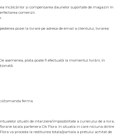
urarea încălcărilor și compensarea daunelor suportate de magazin în
perfectarea comenzii.
.
edierea pozei la livrare pe adresa de email a clientului, livrarea
De asemenea, plata poate fi efectuată la momentul livrării, în
ționată.
rvicii/comanda ferma.
ualelor situatii de intarziere/imposibilitate a curierului de a livra,
florarie locala partenera Ok Flora. In situatia in care niciuna dintre
ora va proceda la restituirea totala/partiala a pretului achitat de