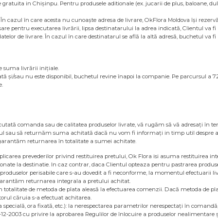
e gratuita in Chișinpu. Pentru produsele aditionale (ex. jucarii de plus, baloane, d
i. În cazul în care acesta nu cunoaște adresa de livrare, OkFlora Moldova își rezerv
cesare pentru executarea livrării, lipsa destinatarului la adrea indicată, Clientul va
telor de livrare. În cazul în care destinatarul se află la altă adresă, buchetul va 
 suma livrării inițiale.
tă și/sau nu este disponibil, buchetul revine înapoi la companie. Pe parcursul a 72 
e.
ecutată comanda sau de calitatea produselor livrate, vă rugăm să vă adresați în te
sul sau să returnăm suma achitată dacă nu vom fi informați in timp util despre a
 garantăm returnarea în totalitate a sumei achitate.
aplicarea prevederilor privind restituirea pretului, Ok Flora isi asuma restituirea i
ionate la destinatie. In caz contrar, daca Clientul opteaza pentru pastrarea produselo
a produselor perisabile care s-au dovedit a fi neconforme, la momentul efectuarii livr
garantăm returnarea integrala a pretului achitat.
în totalitate de metoda de plata aleasă la efectuarea comenzii. Dacă metoda de pla
torul căruia s-a efectuat achitarea.
 specială, ora fixată, etc.): la nerespectarea parametrilor nerespectați în comandă,
12-2003 cu privire la aprobarea Regulilor de înlocuire a produselor nealimentare şi