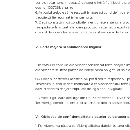
pentru returnare. În această categorie intră flori, buchete, 
doc_id=100706&lang=ro
6. Articolul trebuie să fie restituit în aceeași condiție în ca
trebuie să fie returnat în ansamblu.
7. Dacă constatăm că condițiile menționate anterior nu sunt
reexpediere. În situația în care produsul returnat prezintă s
dreptul de a decide dacă acceptă returul sau de a deduce o 
VI. Forta majora si solutionarea litigiilor
1. In cazul in care un eveniment considerat forta majora impi
evenimente scutesc partea de indeplinirea obligatiilor sale 
Ok Flora si partenerii acesteia nu pot fi tinuti responsabil
limiteaza la: erorile de functionare a echipamentului tehnic,
cazuri de forta majora stipulate de legislatia in vigoare.
2. Orice litigiu care decurge din utilizarea serviciului va fi
Termeni și condiții, clientul își asumă pe deplin aceste riscu
VII. Obligatia de confidentialitate a datelor cu caracter 
1. Furnizorul va păstra confidențialitatea datelor tuturor cli