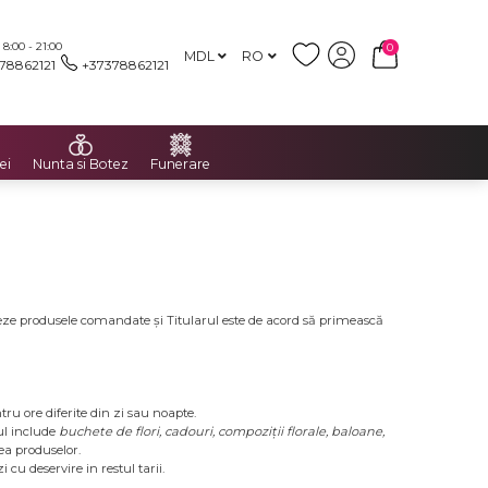
:00 - 21:00
0
MDL
RO
78862121
+37378862121
ei
Nunta si Botez
Funerare
reze produsele comandate și Titularul este de acord să primească
tru ore diferite din zi sau noapte.
ul include
buchete de flori, cadouri, compoziții florale, baloane,
tea produselor.
cu deservire in restul tarii.