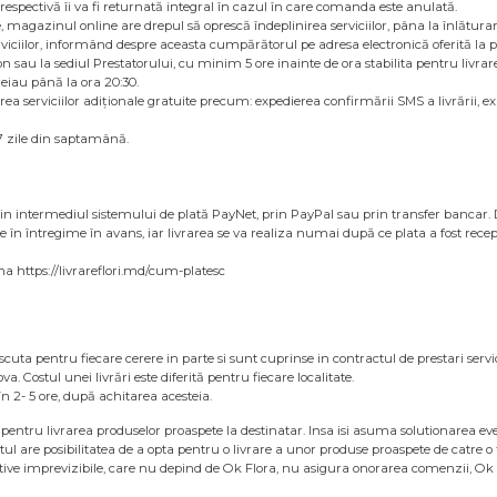
espectivă îi va fi returnată integral în cazul în care comanda este anulată.
ate, magazinul online are drepul să oprescă îndeplinirea serviciilor, pâna la înlăt
rviciilor, informând despre aceasta cumpărătorul pe adresa electronică oferită la 
 sau la sediul Prestatorului, cu minim 5 ore inainte de ora stabilita pentru livrare
eiau până la ora 20:30.
a serviciilor adiționale gratuite precum: expedierea confirmării SMS a livrării, exp
 7 zile din saptamână.
prin intermediul sistemului de plată PayNet, prin PayPal sau prin transfer bancar. 
 în întregime în avans, iar livrarea se va realiza numai după ce plata a fost recep
na https://livrareflori.md/cum-platesc
discuta pentru fiecare cerere in parte si sunt cuprinse in contractul de prestari se
a. Costul unei livrări este diferită pentru fiecare localitate.
n 2- 5 ore, după achitarea acesteia.
pentru livrarea produselor proaspete la destinatar. Insa isi asuma solutionarea event
tul are posibilitatea de a opta pentru o livrare a unor produse proaspete de catre o 
ive imprevizibile, care nu depind de Ok Flora, nu asigura onorarea comenzii, Ok Fl