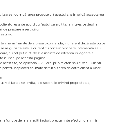
au utilizarea (cumpărarea produselor) acestui site implică acceptarea
clientul este de acord cu faptul ca a citit si a inteles pe deplin
 de prestare a serviciilor.
i sau nu.
toți termenii înainte de a plasa o comandă, indiferent dacă este vorba
 se asigura că este la curent cu orice schimbare intervenită sau
care, cu cel putin 30 de zile inainte de intrarea in vigoare a
onata numai pe aceasta pagina.
 acest site, pe aplicatia Ok Flora, prin telefon sau e-mail. Clientul
orma pentru neplaceri cauzate de furnizarea de catre client a unor
ii.
iv si fara a se limita, la dispozitiile privind proprietatea,
ia in functie de mai multi factori, precum: de efectul luminii în