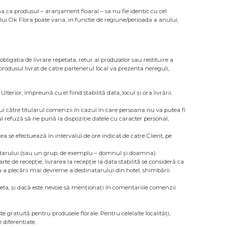
uma ca produsul – aranjament floaral – sa nu fie identic cu cel
lui Ok Flora poate varia, in functie de regiune/perioada a anului,
ligatia de livrare repetata, retur al produselor sau restituire a
 produsul livrat de catre partenerul local va prezenta nereguli,
rior, împreună cu el fiind stabilită data, locul și ora livrării.
i către titularul comenzii în cazul în care persoana nu va putea fi
ul refuză să ne pună la dispoziție datele cu caracter personal,
a se efectuează în intervalul de ore indicat de catre Client, pe
natarului (sau un grup, de exemplu – domnul și doamna).
e de recepție, livrarea la recepție la data stabilită se consideră ca
 a plecării mai devreme a destinatarului din hotel, shimbării
ncheta, și dacă este nevoie să menționați în comentariile comenzii
te gratuită pentru produsele florale. Pentru celelalte localități,
 diferentiate.