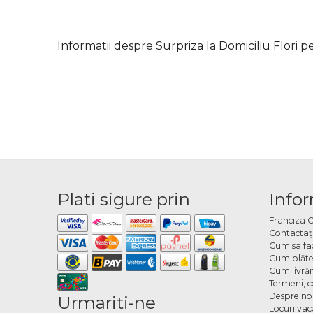
Informatii despre Surpriza la Domiciliu Flori 
Plati sigure prin
Infor
Franciza 
Contactaţ
Cum sa fa
Cum plăte
Cum livră
Termeni, co
Despre no
Urmariti-ne
Locuri va