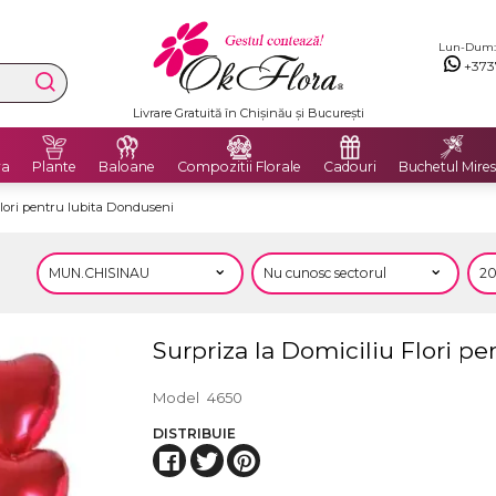
Lun-Dum: 8
+373
Livrare Gratuită în Chișinău și București
ra
Plante
Baloane
Compozitii Florale
Cadouri
Buchetul Mires
lori pentru Iubita Donduseni
Surpriza la Domiciliu Flori p
Model
4650
DISTRIBUIE