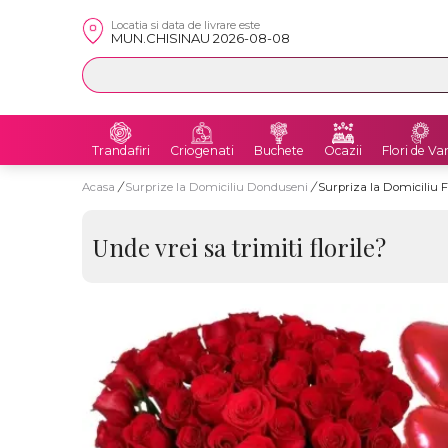
Locatia si data de livrare este
MUN.CHISINAU 2026-08-08
Trandafiri
Criogenati
Buchete
Ocazii
Flori de Va
Acasa
/
Surprize la Domiciliu Donduseni
/
Surpriza la Domiciliu F
Unde vrei sa trimiti florile?