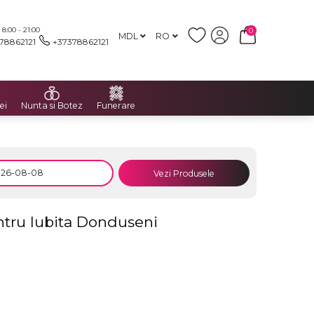
:00 - 21:00
0
MDL
RO
78862121
+37378862121
ei
Nunta si Botez
Funerare
Vezi Produsele
entru Iubita Donduseni