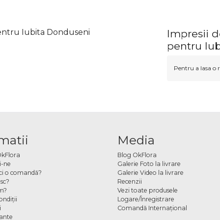
pentru Iubita Donduseni
Impresii d
pentru Iu
Pentru a lasa o r
matii
Media
OkFlora
Blog OkFlora
i-ne
Galerie Foto la livrare
ci o comandă?
Galerie Video la livrare
sc?
Recenzii
m?
Vezi toate produsele
ndiţii
Logare/Înregistrare
i
Comandă Internațional
cante