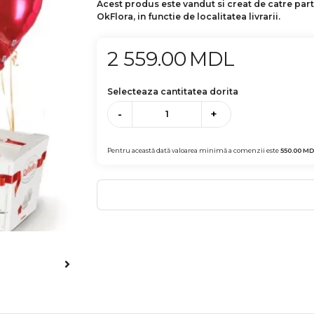
Acest produs este vandut si creat de catre par
OkFlora, in functie de localitatea livrarii.
2 559.00
MDL
Selecteaza cantitatea dorita
-
+
Pentru această dată valoarea minimă a comenzii este
550.00
MD