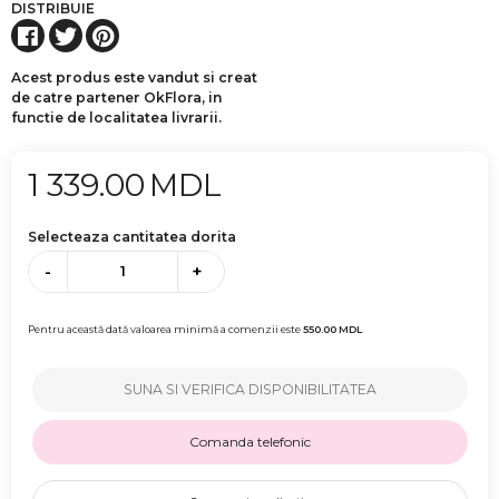
DISTRIBUIE
Acest produs este vandut si creat
de catre partener OkFlora, in
functie de localitatea livrarii.
1 339.00
MDL
Selecteaza cantitatea dorita
-
+
Pentru această dată valoarea minimă a comenzii este
550.00
MDL
SUNA SI VERIFICA DISPONIBILITATEA
Comanda telefonic