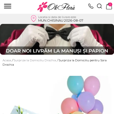
0
Locatia si data de livrare este
MUN.CHISINAU 2026-08-07
Acasa
/
Surprize la Domiciliu Drochia
/
Surpriza la Domiciliu pentru Sora
Drochia