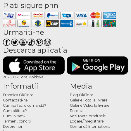
Plati sigure prin
Urmariti-ne
Descarca aplicatia
2025, OkFlora Moldova
Informatii
Media
Franciza OkFlora
Blog OkFlora
Contactaţi-ne
Galerie Foto la livrare
Cum sa faci o comandă?
Galerie Video la livrare
Cum plătesc?
Recenzii
Cum livrăm?
Vezi toate produsele
Termeni, condiţii
Logare/Înregistrare
Despre noi
Comandă Internațional