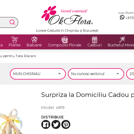
Lun-Dum: 8
+373
Livrare Gratuită în Chișinău și București
ra
Plante
Baloane
Compozitii Florale
Cadouri
Buchetul Mires
u pentru Tata Riscani
Surpriza la Domiciliu Cadou p
Model
4819
DISTRIBUIE