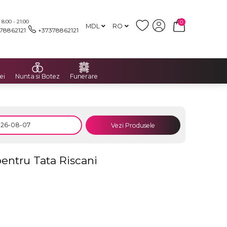
:00 - 21:00
0
MDL
RO
78862121
+37378862121
ei
Nunta si Botez
Funerare
Vezi Produsele
entru Tata Riscani