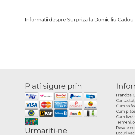
Informatii despre Surpriza la Domiciliu Cadou
Plati sigure prin
Infor
Franciza 
Contactaţ
Cum sa fa
Cum plăte
Cum livră
Termeni, co
Despre no
Urmariti-ne
Locuri va