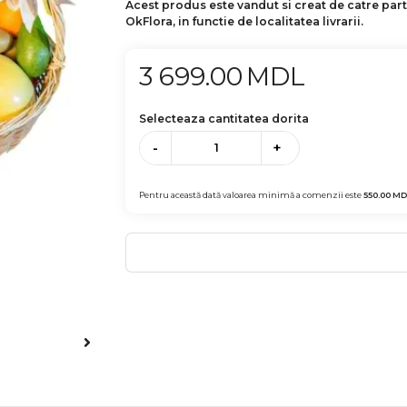
Acest produs este vandut si creat de catre par
OkFlora, in functie de localitatea livrarii.
3 699.00
MDL
Selecteaza cantitatea dorita
-
+
Pentru această dată valoarea minimă a comenzii este
550.00
MD