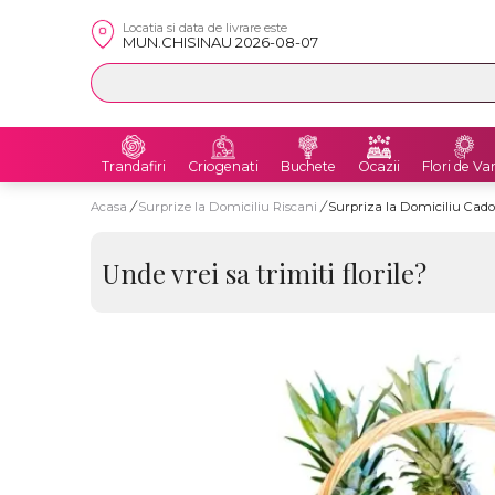
Locatia si data de livrare este
MUN.CHISINAU 2026-08-07
Trandafiri
Criogenati
Buchete
Ocazii
Flori de Va
Acasa
/
Surprize la Domiciliu Riscani
/
Surpriza la Domiciliu Cado
Unde vrei sa trimiti florile?