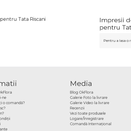
 pentru Tata Riscani
Impresii d
pentru Tat
Pentru a lasa o r
matii
Media
OkFlora
Blog OkFlora
i-ne
Galerie Foto la livrare
ci o comandă?
Galerie Video la livrare
sc?
Recenzii
m?
Vezi toate produsele
ndiţii
Logare/Înregistrare
i
Comandă Internațional
cante