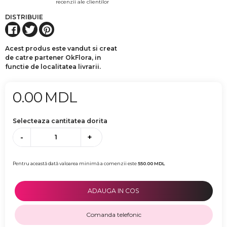
recenzii ale clientilor
DISTRIBUIE
Acest produs este vandut si creat
de catre partener OkFlora, in
functie de localitatea livrarii.
0.00
MDL
Selecteaza cantitatea dorita
-
+
Pentru această dată valoarea minimă a comenzii este
550.00
MDL
ADAUGA IN COS
Comanda telefonic