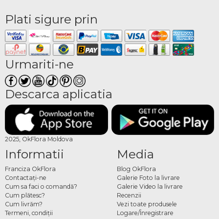
Plati sigure prin
Urmariti-ne
Descarca aplicatia
2025, OkFlora Moldova
Informatii
Media
Franciza OkFlora
Blog OkFlora
Contactaţi-ne
Galerie Foto la livrare
Cum sa faci o comandă?
Galerie Video la livrare
Cum plătesc?
Recenzii
Cum livrăm?
Vezi toate produsele
Termeni, condiţii
Logare/Înregistrare