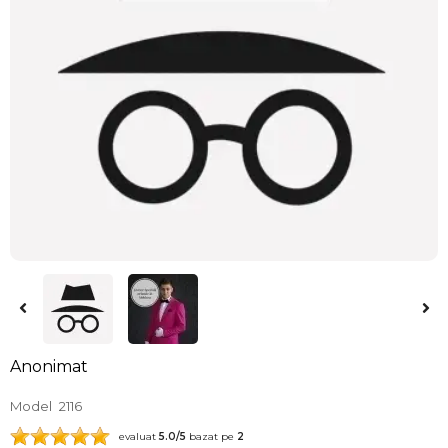
Anonimat
Model
2116
evaluat
5.0
/5
bazat pe
2