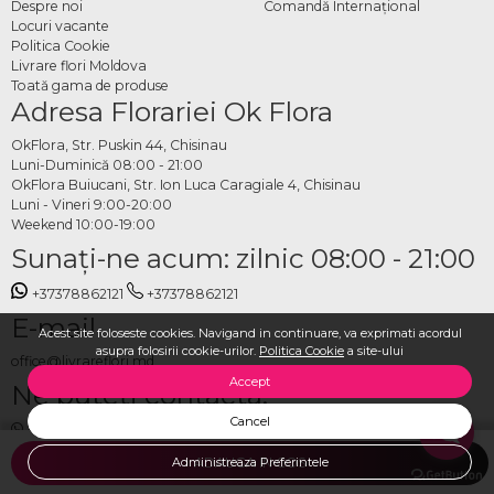
Despre noi
Comandă Internațional
Locuri vacante
Politica Cookie
Livrare flori Moldova
Toată gama de produse
Adresa Florariei Ok Flora
OkFlora, Str. Puskin 44, Chisinau
Luni-Duminică 08:00 - 21:00
OkFlora Buiucani, Str. Ion Luca Caragiale 4, Chisinau
Luni - Vineri 9:00-20:00
Weekend 10:00-19:00
Sunaţi-ne acum: zilnic 08:00 - 21:00
+37378862121
+37378862121
E-mail
Acest site foloseste cookies. Navigand in continuare, va exprimati acordul
asupra folosirii cookie-urilor.
Politica Cookie
a site-ului
office@livrareflori.md
Accept
Ne puteți contacta:
Cancel
whatsapp
,
messenger
Administreaza Preferintele
ADAUGA IN COS