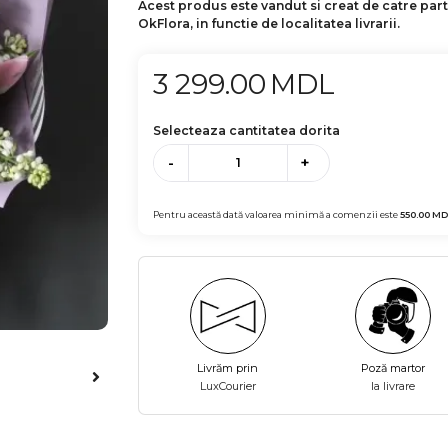
Acest produs este vandut si creat de catre par
OkFlora, in functie de localitatea livrarii.
3 299.00
MDL
Selecteaza cantitatea dorita
-
+
Pentru această dată valoarea minimă a comenzii este
550.00
MD
Livrăm prin
Poză martor
LuxCourier
la livrare