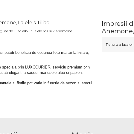
one, Lalele si Liliac
Impresii 
Anemone, L
e de liliac alb, 13 lalele roz si 7 anemone.
Pentru a lasa o r
 si puteti beneficia de optiunea foto martor la livrare, 
rare speciala prin LUXCOURIER, serviciu premium prin 
bracati elegant la sacou, manusele albe si papion.
tele si florile pot varia in functie de sezon si stocul 
i.