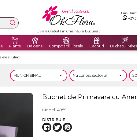
Lun-Dum: 8
+373
Livrare Gratuită în Chișinău și București
ra
Plante
Baloane
Compozitii Florale
Cadouri
Buchetul Mires
le si Liliac
Buchet de Primavara cu Anemo
Model
4959
DISTRIBUIE