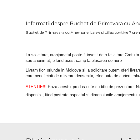
Informatii despre Buchet de Primavara cu Anem
Buchet de Primavara cu Anemone, Lalele si Liliac contine 7 crengut
La solicitare, aranjametul poate fi insotit de o felicitare Gratuita
sau anonimat, bifand acest camp la plasarea comenzii.
Livram flori oriunde in Moldova si la solicitare putem oferi liv
care beneficiati de o livrare deosebita, efectuata de curieri im
ATENTIE!!!
 Poza acestui produs este cu titlu de prezentare. Nuan
disponibil, fiind pastrate aspectul si dimensiunile aranjamentulu