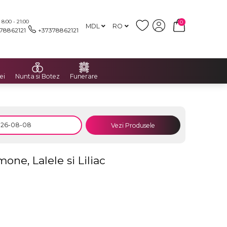
:00 - 21:00
0
MDL
RO
78862121
+37378862121
ei
Nunta si Botez
Funerare
Vezi Produsele
ne, Lalele si Liliac