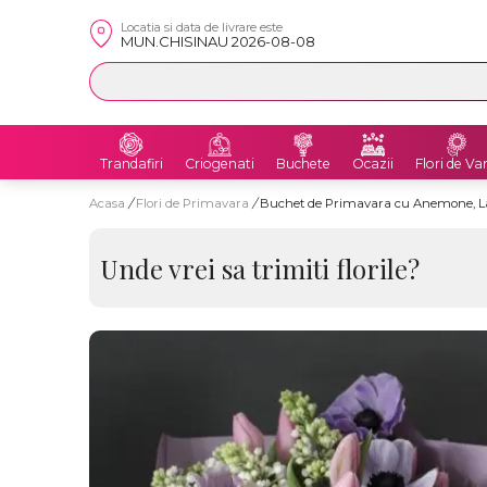
Locatia si data de livrare este
MUN.CHISINAU 2026-08-08
Trandafiri
Criogenati
Buchete
Ocazii
Flori de Va
Acasa
/
Flori de Primavara
/
Buchet de Primavara cu Anemone, Lale
Unde vrei sa trimiti florile?