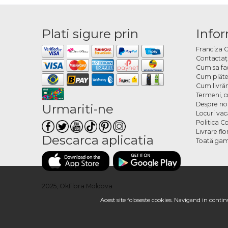
Plati sigure prin
Infor
Franciza 
Contactaţ
Cum sa fa
Cum plăte
Cum livră
Termeni, co
Despre no
Urmariti-ne
Locuri va
Politica C
Livrare fl
Descarca aplicatia
Toată gam
2025, OkFlora Moldova
Acest site foloseste cookies. Navigand in continu