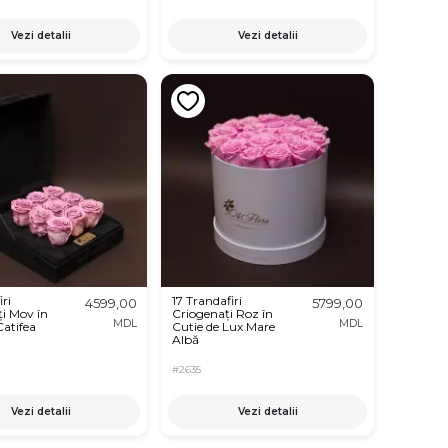
Vezi detalii
Vezi detalii
ri
17 Trandafiri
4599,00
5799,00
i Mov în
Criogenați Roz în
MDL
MDL
Catifea
Cutie de Lux Mare
Albă
#2635
Vezi detalii
Vezi detalii