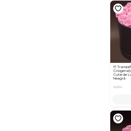
17 Trandafi
Criogenați
Cutie de L
Neagră
#2634