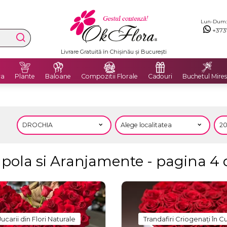
Lun-Dum: 8
+373
Livrare Gratuită în Chișinău și București
ra
Plante
Baloane
Compozitii Florale
Cadouri
Buchetul Mires
upola si Aranjamente - pagina 4 
Jucarii din Flori Naturale
Trandafiri Criogenați în C