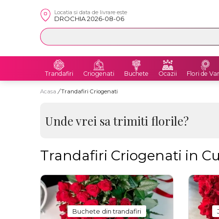
Locatia si data de livrare este
DROCHIA 2026-08-06
Trandafiri
Criogenati
Buchete
Ocazii
Flori de Va
Acasa
/
Trandafiri Criogenati
Unde vrei sa trimiti florile?
Trandafiri Criogenati in C
Buchete din trandafiri