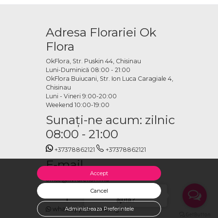
Adresa Florariei Ok
Flora
OkFlora, Str. Puskin 44, Chisinau
Luni-Duminică 08:00 - 21:00
OkFlora Buiucani, Str. Ion Luca Caragiale 4,
Chisinau
Luni - Vineri 9:00-20:00
Weekend 10:00-19:00
Sunaţi-ne acum: zilnic
08:00 - 21:00
+37378862121
+37378862121
E-mail
Accept
office@livrareflori.md
Ne puteți contacta:
Cancel
Salut, cu ce te putem
ajuta?
whatsapp
Administreaza Preferintele
,
messenger