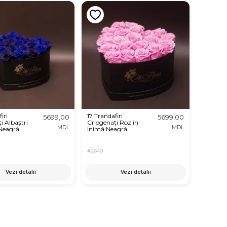
iri
17 Trandafiri
5699,00
5699,00
i Albaștri
Criogenați Roz în
MDL
MDL
 Neagră
Inimă Neagră
#2640
Vezi detalii
Vezi detalii