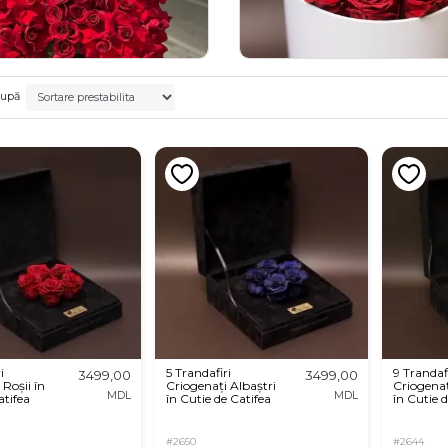
după
i
5 Trandafiri
9 Trandafi
3499,00
3499,00
 Roșii în
Criogenați Albaștri
Criogenaț
MDL
MDL
atifea
în Cutie de Catifea
în Cutie 
#2650
#2644