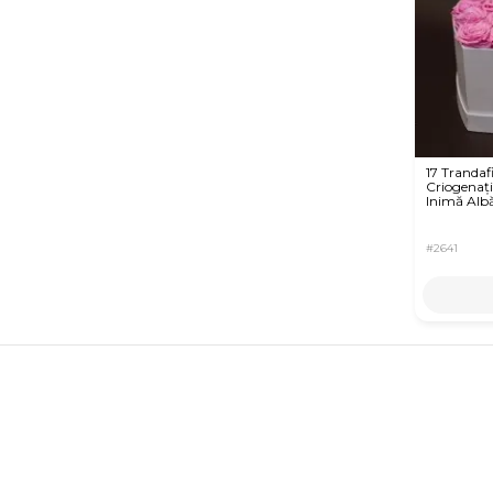
17 Trandafi
Criogenați
Inimă Alb
#2641