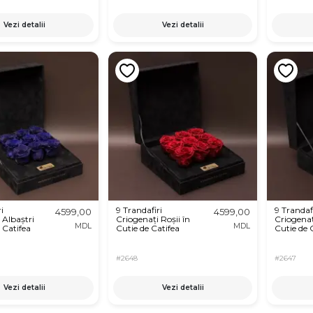
Vezi detalii
Vezi detalii
i
9 Trandafiri
9 Trandafi
4599,00
4599,00
 Albaștri
Criogenați Roșii în
Criogenaț
MDL
MDL
 Catifea
Cutie de Catifea
Cutie de 
#2648
#2647
Vezi detalii
Vezi detalii