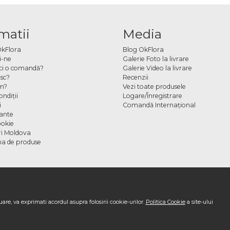
matii
Media
OkFlora
Blog OkFlora
i-ne
Galerie Foto la livrare
ci o comandă?
Galerie Video la livrare
sc?
Recenzii
m?
Vezi toate produsele
ndiţii
Logare/Înregistrare
i
Comandă Internațional
cante
ookie
ori Moldova
a de produse
are, va exprimati acordul asupra folosirii cookie-urilor.
Politica Cookie
a site-ului