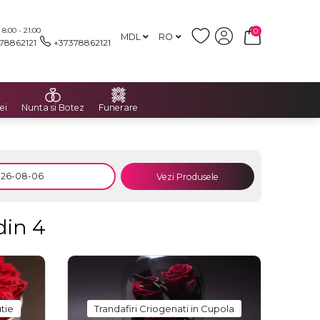
:00 - 21:00
0
MDL
RO
78862121
+37378862121
ei
Nunta si Botez
Funerare
Vezi Produsele
din 4
utie
Trandafiri Criogenati in Cupola