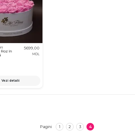
ri
5699,00
 Roz în
MDL
ă
Vezi detalii
1
2
3
4
Pagini