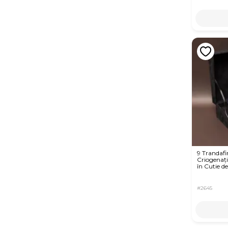
9 Trandafir
Criogenați
în Cutie de
#2645