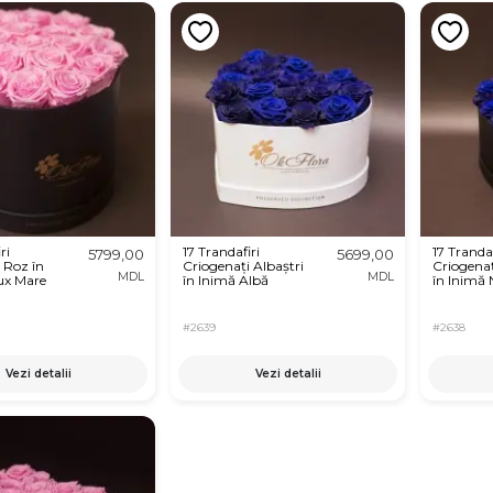
ri
17 Trandafiri
17 Trandaf
5799,00
5699,00
 Roz în
Criogenați Albaștri
Criogenaț
MDL
MDL
ux Mare
în Inimă Albă
în Inimă
#2639
#2638
Vezi detalii
Vezi detalii