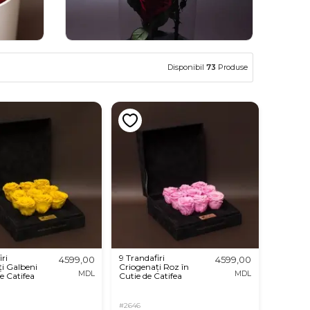
Disponibil
73
Produse
ri
9 Trandafiri
4599,00
4599,00
i Galbeni
Criogenați Roz în
MDL
MDL
de Catifea
Cutie de Catifea
#2646