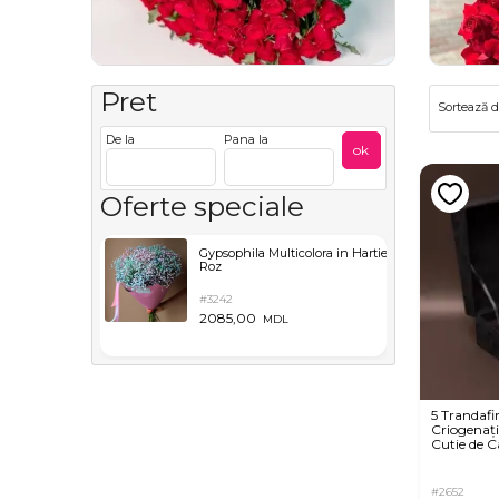
Pret
Sortează 
De la
Pana la
ok
Oferte speciale
Gypsophila Multicolora in Hartie
Roz
#3242
2085,00
MDL
5 Trandafir
Criogenați
Cutie de C
#2652