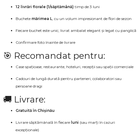
12 livrări florale (1/săptămână)
timp de 3 luni
Buchete
mărimea L
, cu un volum impresionant de flori de sezon
Fiecare buchet este unic, livrat ambalat elegant și legat cu panglică
Confirmare foto înainte de livrare
🎯 Recomandat pentru:
Case spațioase, restaurante, hoteluri, recepții sau spații comerciale
Cadouri de lungă durată pentru parteneri, colaboratori sau
persoane dragi
🚚 Livrare:
Gratuită în Chișinău
Livrare săptămânală în fiecare
luni
(sau marți în cazuri
excepționale)