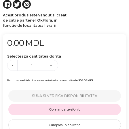
Acest produs este vandut si creat
de catre partener OkFlora, in
functie de localitatea livrarii.
0.00
MDL
Selecteaza cantitatea dorita
-
+
Pentru această dată valoarea minimă a comenzii este
550.00
MDL
SUNA SI VERIFICA DISPONIBILITATEA
Comanda telefonic
Cumpara in aplicatie