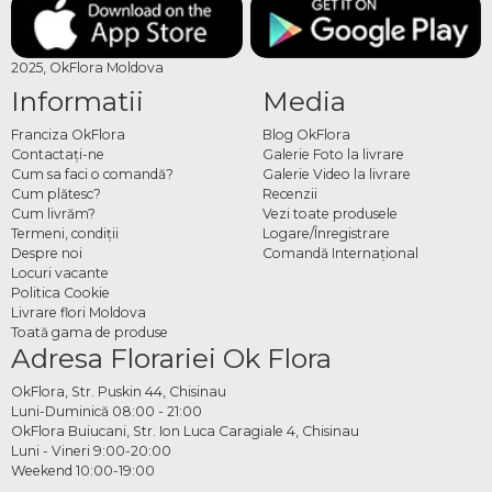
2025, OkFlora Moldova
Informatii
Media
Franciza OkFlora
Blog OkFlora
Contactaţi-ne
Galerie Foto la livrare
Cum sa faci o comandă?
Galerie Video la livrare
Cum plătesc?
Recenzii
Cum livrăm?
Vezi toate produsele
Termeni, condiţii
Logare/Înregistrare
Despre noi
Comandă Internațional
Locuri vacante
Politica Cookie
Livrare flori Moldova
Toată gama de produse
Adresa Florariei Ok Flora
OkFlora, Str. Puskin 44, Chisinau
Luni-Duminică 08:00 - 21:00
OkFlora Buiucani, Str. Ion Luca Caragiale 4, Chisinau
Luni - Vineri 9:00-20:00
Weekend 10:00-19:00