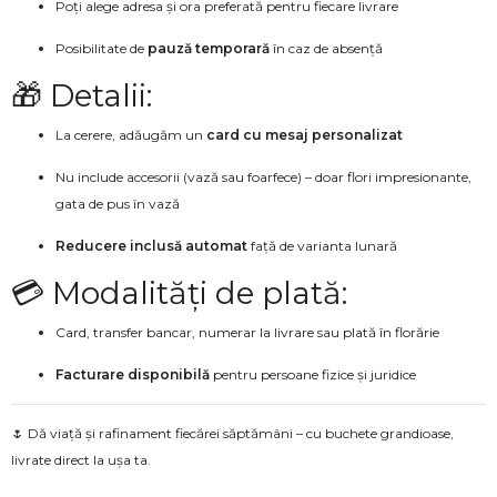
Poți alege adresa și ora preferată pentru fiecare livrare
Posibilitate de
pauză temporară
în caz de absență
🎁 Detalii:
La cerere, adăugăm un
card cu mesaj personalizat
Nu include accesorii (vază sau foarfece) – doar flori impresionante,
gata de pus în vază
Reducere inclusă automat
față de varianta lunară
💳 Modalități de plată:
Card, transfer bancar, numerar la livrare sau plată în florărie
Facturare disponibilă
pentru persoane fizice și juridice
🌷 Dă viață și rafinament fiecărei săptămâni – cu buchete grandioase,
livrate direct la ușa ta.