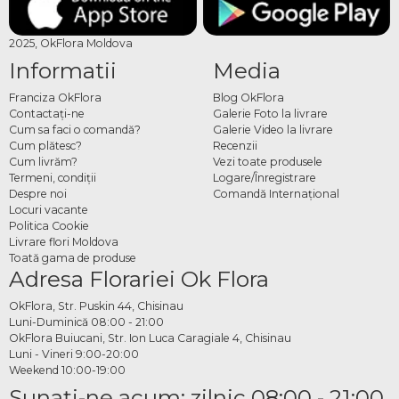
2025, OkFlora Moldova
Informatii
Media
Franciza OkFlora
Blog OkFlora
Contactaţi-ne
Galerie Foto la livrare
Cum sa faci o comandă?
Galerie Video la livrare
Cum plătesc?
Recenzii
Cum livrăm?
Vezi toate produsele
Termeni, condiţii
Logare/Înregistrare
Despre noi
Comandă Internațional
Locuri vacante
Politica Cookie
Livrare flori Moldova
Toată gama de produse
Adresa Florariei Ok Flora
OkFlora, Str. Puskin 44, Chisinau
Luni-Duminică 08:00 - 21:00
OkFlora Buiucani, Str. Ion Luca Caragiale 4, Chisinau
Luni - Vineri 9:00-20:00
Weekend 10:00-19:00
Sunaţi-ne acum: zilnic 08:00 - 21:00