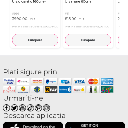
Urs gigantic 160cm↑
Urs mare 60cm
Urs de
#966
#11
#4939
3990,00
815,00
2835
MDL
MDL
Pret in aplicatia OkFlora
3890,00 MDL
Pret in aplicatia OkFlora
795,00 MDL
Pret in 
Cumpara
Cumpara
Plati sigure prin
Urmariti-ne
Descarca aplicatia