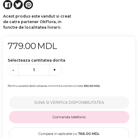
Acest produs este vandut si creat
de catre partener OkFlora, in
functie de localitatea livrarii.
779.00
MDL
Selecteaza cantitatea dorita
-
+
Pentru această dată valoarea minimă a comenzii este
550.00
MDL
SUNA SI VERIFICA DISPONIBILITATEA
Comanda telefonic
Cumpara in aplicatie cu
766.00
MDL