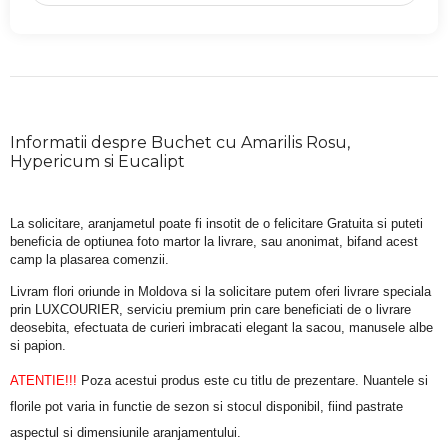
Informatii despre Buchet cu Amarilis Rosu,
Hypericum si Eucalipt
La solicitare, aranjametul poate fi insotit de o felicitare Gratuita si puteti 
beneficia de optiunea foto martor la livrare, sau anonimat, bifand acest 
camp la plasarea comenzii.
Livram flori oriunde in Moldova si la solicitare putem oferi livrare speciala 
prin LUXCOURIER, serviciu premium prin care beneficiati de o livrare 
deosebita, efectuata de curieri imbracati elegant la sacou, manusele albe 
si papion.
ATENTIE!!!
 Poza acestui produs este cu titlu de prezentare. Nuantele si 
florile pot varia in functie de sezon si stocul disponibil, fiind pastrate 
aspectul si dimensiunile aranjamentului.