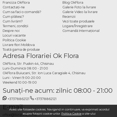
Franciza OkFlora
Blog OkFlora
Contactaţi-ne
Galerie Foto la livrare
Cum sa faci o comandă?
Galerie Video la livrare
Cum plătesc?
Recenzii
Cum livrăm?
Vezi toate produsele
Termeni, condiţii
Logare/Înregistrare
Despre noi
Comandă Internațional
Locuri vacante
Politica Cookie
Livrare flori Moldova
Toată gama de produse
Adresa Florariei Ok Flora
OkFlora, Str. Puskin 44, Chisinau
Luni-Duminică 08:00 - 21:00
OkFlora Buiucani, Str. Ion Luca Caragiale 4, Chisinau
Luni - Vineri 9:00-20:00
Weekend 10:00-19:00
Sunaţi-ne acum: zilnic 08:00 - 21:00
+37378862121
+37378862121
E-mail
Acest site foloseste cookies. Navigand in continuare, va exprimati acordul
asupra folosirii cookie-urilor.
Politica Cookie
a site-ului
office@livrareflori.md