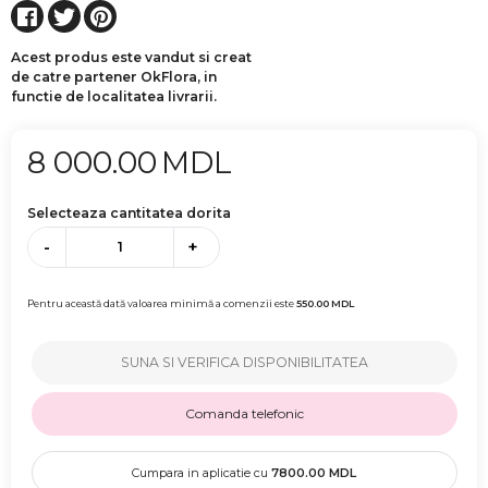
Acest produs este vandut si creat
de catre partener OkFlora, in
functie de localitatea livrarii.
8 000.00
MDL
Selecteaza cantitatea dorita
-
+
Pentru această dată valoarea minimă a comenzii este
550.00
MDL
SUNA SI VERIFICA DISPONIBILITATEA
Comanda telefonic
Cumpara in aplicatie cu
7800.00
MDL