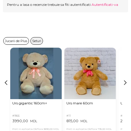
Pentru a lasa o recenzie trebuie sa fiti autentificati
Autentificati-va
Jucarii de Plus
Seturi
Urs gigantic 160cm↑
Urs mare 60cm
Urs de
#966
#11
#4939
3990,00
815,00
2835
MDL
MDL
Pret in aplicatia OkFlora
3890,00 MDL
Pret in aplicatia OkFlora
795,00 MDL
Pret in 