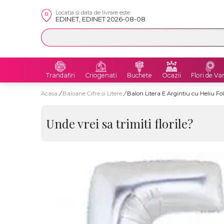
Locatia si data de livrare este
EDINET, EDINET 2026-08-08
Trandafiri
Criogenati
Buchete
Ocazii
Flori de Va
Acasa
/
Baloane Cifre si Litere
/
Balon Litera E Argintiu cu Heliu Fo
Unde vrei sa trimiti florile?