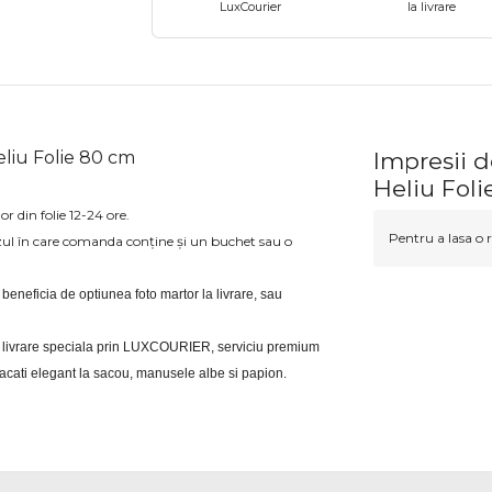
LuxCourier
la livrare
eliu Folie 80 cm
Impresii d
Heliu Fol
or din folie 12-24 ore.
Pentru a lasa o r
zul în care comanda conține și un buchet sau o
i beneficia de optiunea foto martor la livrare, sau 
eri livrare speciala prin LUXCOURIER, serviciu premium 
bracati elegant la sacou, manusele albe si papion.