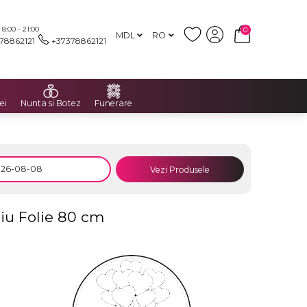
:00 - 21:00
0
MDL
RO
78862121
+37378862121
ei
Nunta si Botez
Funerare
Vezi Produsele
liu Folie 80 cm