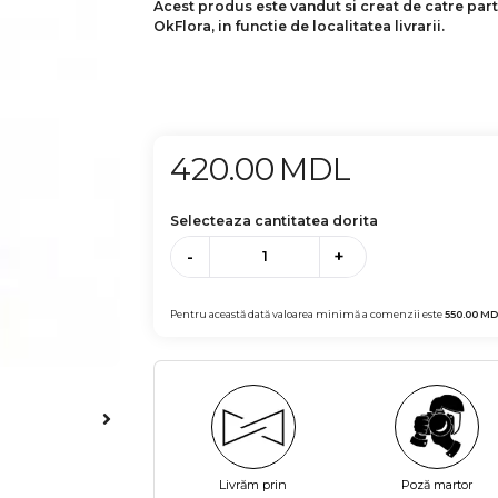
Acest produs este vandut si creat de catre par
OkFlora, in functie de localitatea livrarii.
420.00
MDL
Selecteaza cantitatea dorita
-
+
Pentru această dată valoarea minimă a comenzii este
550.00
MD
Livrăm prin
Poză martor