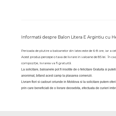
Informatii despre Balon Litera E Argintiu cu H
Perioada de plutire a baloanelor din latex este de 6-8 ore, iar a cel
Acest produs percepe o taxa de livrare in valoane de 85 lei.
În ca
compoziție, livrarea va fi gratuită.
La solicitare, baloanele pot fi insotite de o felicitare Gratuita si putet
anonimat, bifand acest camp la plasarea comenzii.
Livram flori si cadouri oriunde in Moldova si la solicitare putem of
prin care beneficiati de o livrare deosebita, efectuata de curieri im