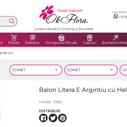
Lun-Dum: 8
+373
Livrare Gratuită în Chișinău și București
ra
Plante
Baloane
Compozitii Florale
Cadouri
Buchetul Mires
lie 80 cm
Balon Litera E Argintiu cu He
Model
3580
DISTRIBUIE