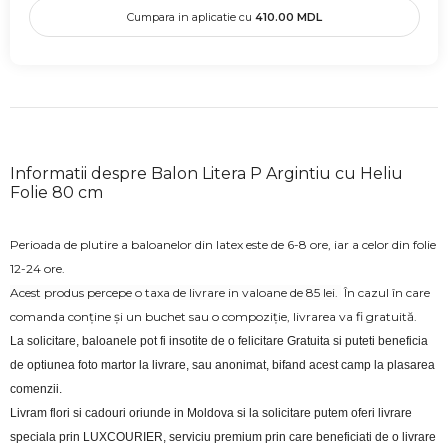
Cumpara in aplicatie cu
410.00
MDL
Informatii despre Balon Litera P Argintiu cu Heliu
Folie 80 cm
Perioada de plutire a baloanelor din latex este de 6-8 ore, iar a celor din folie
12-24 ore.
Acest produs percepe o taxa de livrare in valoane de 85 lei.
În cazul în care
comanda conține și un buchet sau o compoziție, livrarea va fi gratuită.
La solicitare, baloanele pot fi insotite de o felicitare Gratuita si puteti beneficia 
de optiunea foto martor la livrare, sau anonimat, bifand acest camp la plasarea 
comenzii.
Livram flori si cadouri oriunde in Moldova si la solicitare putem oferi livrare 
speciala prin LUXCOURIER, serviciu premium prin care beneficiati de o livrare 