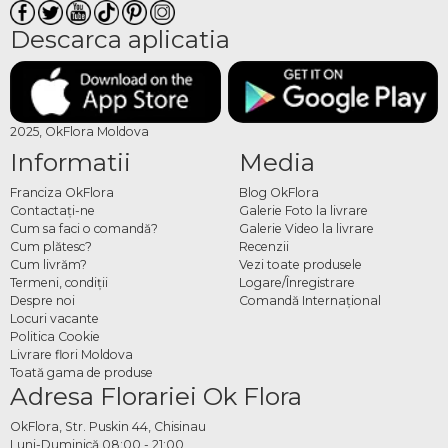
Descarca aplicatia
2025, OkFlora Moldova
Informatii
Media
Franciza OkFlora
Blog OkFlora
Contactaţi-ne
Galerie Foto la livrare
Cum sa faci o comandă?
Galerie Video la livrare
Cum plătesc?
Recenzii
Cum livrăm?
Vezi toate produsele
Termeni, condiţii
Logare/Înregistrare
Despre noi
Comandă Internațional
Locuri vacante
Politica Cookie
Livrare flori Moldova
Toată gama de produse
Adresa Florariei Ok Flora
OkFlora, Str. Puskin 44, Chisinau
Luni-Duminică 08:00 - 21:00