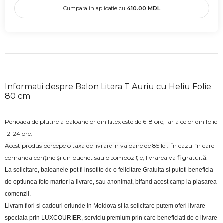
Cumpara in aplicatie cu
410.00
MDL
Informatii despre Balon Litera T Auriu cu Heliu Folie
80 cm
Perioada de plutire a baloanelor din latex este de 6-8 ore, iar a celor din folie
12-24 ore.
Acest produs percepe o taxa de livrare in valoane de 85 lei.
În cazul în care
comanda conține și un buchet sau o compoziție, livrarea va fi gratuită.
La solicitare, baloanele pot fi insotite de o felicitare Gratuita si puteti beneficia 
de optiunea foto martor la livrare, sau anonimat, bifand acest camp la plasarea 
comenzii.
Livram flori si cadouri oriunde in Moldova si la solicitare putem oferi livrare 
speciala prin LUXCOURIER, serviciu premium prin care beneficiati de o livrare 