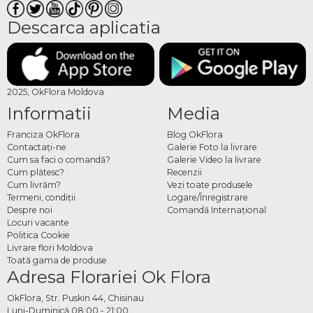
Descarca aplicatia
2025, OkFlora Moldova
Informatii
Media
Franciza OkFlora
Blog OkFlora
Contactaţi-ne
Galerie Foto la livrare
Cum sa faci o comandă?
Galerie Video la livrare
Cum plătesc?
Recenzii
Cum livrăm?
Vezi toate produsele
Termeni, condiţii
Logare/Înregistrare
Despre noi
Comandă Internațional
Locuri vacante
Politica Cookie
Livrare flori Moldova
Toată gama de produse
Adresa Florariei Ok Flora
OkFlora, Str. Puskin 44, Chisinau
Luni-Duminică 08:00 - 21:00