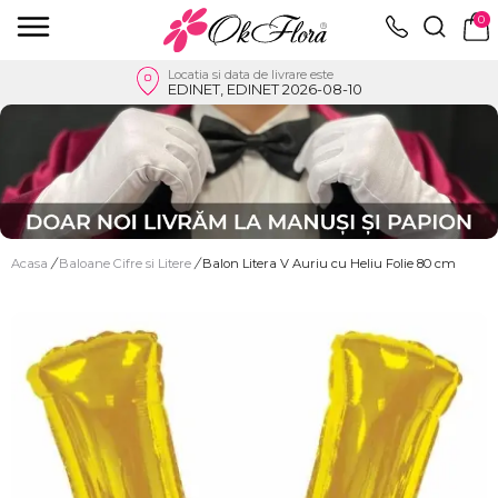
0
Locatia si data de livrare este
EDINET, EDINET 2026-08-10
Acasa
/
Baloane Cifre si Litere
/
Balon Litera V Auriu cu Heliu Folie 80 cm