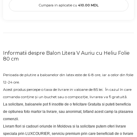
Cumpara in aplicatie cu
410.00
MDL
Informatii despre Balon Litera V Auriu cu Heliu Folie
80 cm
Perioada de plutire a baloanelor din latex este de 6-8 ore, iar a celor din folie
12-24 ore.
Acest produs percepe o taxa de livrare in valoane de 85 lei.
În cazul în care
comanda conține și un buchet sau o compoziție, livrarea va fi gratuită.
La solicitare, baloanele pot fi insotite de o felicitare Gratuita si puteti beneficia 
de optiunea foto martor la livrare, sau anonimat, bifand acest camp la plasarea 
comenzii.
Livram flori si cadouri oriunde in Moldova si la solicitare putem oferi livrare 
speciala prin LUXCOURIER, serviciu premium prin care beneficiati de o livrare 