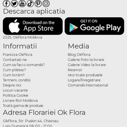
Descarca aplicatia
2025, OkFlora Moldova
Informatii
Media
Franciza OkFlora
Blog OkFlora
Contactaţi-ne
Galerie Foto la livrare
Cum sa faci o comandă?
Galerie Video la livrare
Cum plătesc?
Recenzii
Cum livrăm?
Vezi toate produsele
Termeni, condiţii
Logare/Înregistrare
Despre noi
Comandă Internațional
Locuri vacante
Politica Cookie
Livrare flori Moldova
Toată gama de produse
Adresa Florariei Ok Flora
OkFlora, Str. Puskin 44, Chisinau
Luni-Duminică 08:00 - 21:00