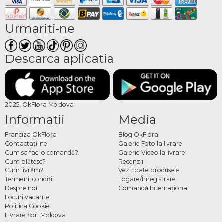
Urmariti-ne
Descarca aplicatia
2025, OkFlora Moldova
Informatii
Media
Franciza OkFlora
Blog OkFlora
Contactaţi-ne
Galerie Foto la livrare
Cum sa faci o comandă?
Galerie Video la livrare
Cum plătesc?
Recenzii
Cum livrăm?
Vezi toate produsele
Termeni, condiţii
Logare/Înregistrare
Despre noi
Comandă Internațional
Locuri vacante
Politica Cookie
Livrare flori Moldova