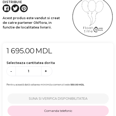
DISTRIBUIE
Acest produs este vandut si creat
de catre partener OkFlora, in
functie de localitatea livrarii.
1 695.00
MDL
Selecteaza cantitatea dorita
-
+
Pentru această dată valoarea minimă a comenzii este
550.00
MDL
SUNA SI VERIFICA DISPONIBILITATEA
Comanda telefonic