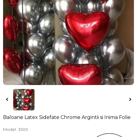
Baloane Latex Sidefate Chrome Argintii si Inima Folie
Model
3500