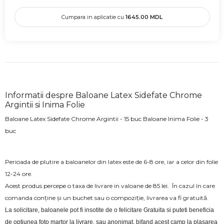
Cumpara in aplicatie cu
1645.00
MDL
Informatii despre Baloane Latex Sidefate Chrome
Argintii si Inima Folie
Baloane Latex Sidefate Chrome Argintii - 15 buc
Baloane Inima Folie - 3
buc
Perioada de plutire a baloanelor din latex este de 6-8 ore, iar a celor din folie
12-24 ore.
Acest produs percepe o taxa de livrare in valoane de 85 lei.
În cazul în care
comanda conține și un buchet sau o compoziție, livrarea va fi gratuită.
La solicitare, baloanele pot fi insotite de o felicitare Gratuita si puteti beneficia 
de optiunea foto martor la livrare, sau anonimat, bifand acest camp la plasarea 