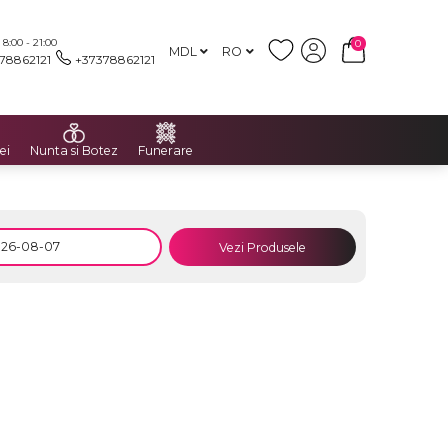
:00 - 21:00
0
MDL
RO
78862121
+37378862121
ei
Nunta si Botez
Funerare
Vezi Produsele