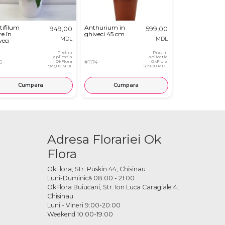
tifilum
Anthurium în
Kalanchoe
949,00
599,00
e în
ghiveci 45 cm
Galbena in
MDL
MDL
veci
Ghiveci
Pret in
Pret in
aplicatia
aplicatia
5
OkFlora
#1174
OkFlora
#7639
929,00 MDL
589,00 MDL
Cumpara
Cumpara
Cump
Adresa Florariei Ok
Flora
OkFlora, Str. Puskin 44, Chisinau
Luni-Duminică 08:00 - 21:00
OkFlora Buiucani, Str. Ion Luca Caragiale 4,
Chisinau
Luni - Vineri 9:00-20:00
Weekend 10:00-19:00