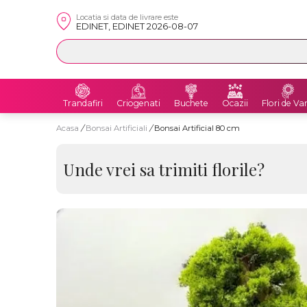
Locatia si data de livrare este
EDINET, EDINET 2026-08-07
Trandafiri
Criogenati
Buchete
Ocazii
Flori de Va
Acasa
/
Bonsai Artificiali
/
Bonsai Artificial 80 cm
Unde vrei sa trimiti florile?