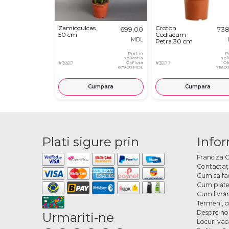
Zamioculcas
Croton
699,00
738
50 cm
Codiaeum
MDL
Petra 30 cm
Pret in
P
aplicatia
apl
#3887
OkFlora
#3877
Ok
679,00 MDL
718,0
Cumpara
Cumpara
Plati sigure prin
Infor
Franciza 
Contactaţ
Cum sa fa
Cum plăte
Cum livră
Termeni, co
Despre no
Urmariti-ne
Locuri va