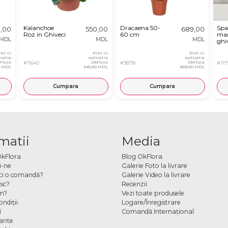
Kalanchoe
Dracaena 50-
Spa
,00
550,00
689,00
Roz in Ghiveci
60 cm
mar
MDL
MDL
MDL
ghi
ret in
Pret in
Pret in
icatia
aplicatia
aplicatia
Flora
#7640
OkFlora
#3878
OkFlora
#117
0 MDL
545,00 MDL
659,00 MDL
Cumpara
Cumpara
matii
Media
OkFlora
Blog OkFlora
i-ne
Galerie Foto la livrare
ci o comandă?
Galerie Video la livrare
sc?
Recenzii
m?
Vezi toate produsele
ndiţii
Logare/Înregistrare
i
Comandă Internațional
cante