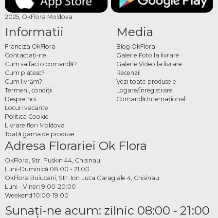
2025, OkFlora Moldova
Informatii
Media
Franciza OkFlora
Blog OkFlora
Contactaţi-ne
Galerie Foto la livrare
Cum sa faci o comandă?
Galerie Video la livrare
Cum plătesc?
Recenzii
Cum livrăm?
Vezi toate produsele
Termeni, condiţii
Logare/Înregistrare
Despre noi
Comandă Internațional
Locuri vacante
Politica Cookie
Livrare flori Moldova
Toată gama de produse
Adresa Florariei Ok Flora
OkFlora, Str. Puskin 44, Chisinau
Luni-Duminică 08:00 - 21:00
OkFlora Buiucani, Str. Ion Luca Caragiale 4, Chisinau
Luni - Vineri 9:00-20:00
Weekend 10:00-19:00
Sunaţi-ne acum: zilnic 08:00 - 21:00