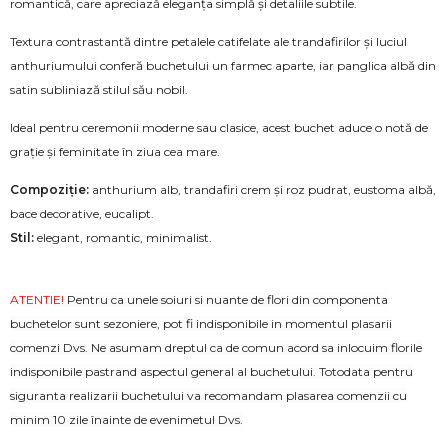
romantică, care apreciază eleganța simplă și detaliile subtile.
Textura contrastantă dintre petalele catifelate ale trandafirilor și luciul
anthuriumului conferă buchetului un farmec aparte, iar panglica albă din
satin subliniază stilul său nobil.
Ideal pentru ceremonii moderne sau clasice, acest buchet aduce o notă de
grație și feminitate în ziua cea mare.
Compoziție:
anthurium alb, trandafiri crem și roz pudrat, eustoma albă,
bace decorative, eucalipt.
Stil:
elegant, romantic, minimalist.
ATENTIE!
Pentru ca unele soiuri si nuante de flori din componenta
buchetelor sunt sezoniere, pot fi indisponibile in momentul plasarii
comenzi Dvs. Ne asumam dreptul ca de comun acord sa inlocuim florile
indisponibile pastrand aspectul general al buchetului. Totodata pentru
siguranta realizarii buchetului va recomandam plasarea comenzii cu
minim 10 zile înainte de evenimetul Dvs.