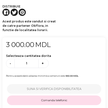
DISTRIBUIE
Acest produs este vandut si creat
de catre partener OkFlora, in
functie de localitatea livrarii.
3 000.00
MDL
Selecteaza cantitatea dorita
-
+
Pentru această dată valoarea minimă a comenzii este
550.00
MDL
SUNA SI VERIFICA DISPONIBILITATEA
Comanda telefonic