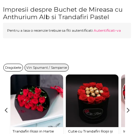
Impresii despre Buchet de Mireasa cu
Anthurium Alb si Trandafiri Pastel
Pentru a lasa o recenzie trebuie sa fiti autentificati
Autentificati-va
Dragobete
Vin Spumant / Sampanie
Trandafiri Rosii in Hartie
Cutie cu Trandafiri Roșii și
Inima 