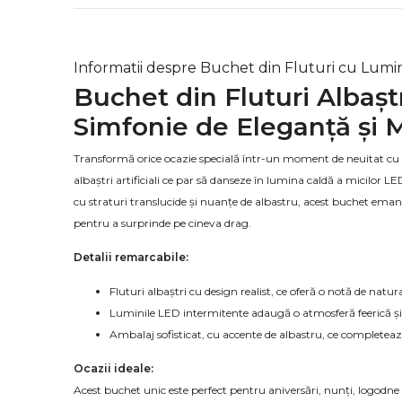
Informatii despre Buchet din Fluturi cu Lumin
Buchet din Fluturi Albașt
Simfonie de Eleganță și 
Transformă orice ocazie specială într-un moment de neuitat cu a
albaștri artificiali ce par să danseze în lumina caldă a micilor LE
cu straturi translucide și nuanțe de albastru, acest buchet emană
pentru a surprinde pe cineva drag.
Detalii remarcabile:
Fluturi albaștri cu design realist, ce oferă o notă de natur
Luminile LED intermitente adaugă o atmosferă feerică și
Ambalaj sofisticat, cu accente de albastru, ce complete
Ocazii ideale:
Acest buchet unic este perfect pentru aniversări, nunți, logodne