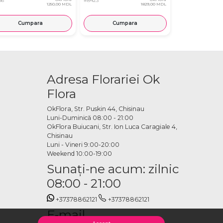
66
#8423
#8010
1250,00 MDL
1829,00 MDL
Cumpara
Cumpara
Cump
Adresa Florariei Ok
Flora
OkFlora, Str. Puskin 44, Chisinau
Luni-Duminică 08:00 - 21:00
OkFlora Buiucani, Str. Ion Luca Caragiale 4,
Chisinau
Luni - Vineri 9:00-20:00
Weekend 10:00-19:00
Sunaţi-ne acum: zilnic
08:00 - 21:00
+37378862121
+37378862121
E-mail