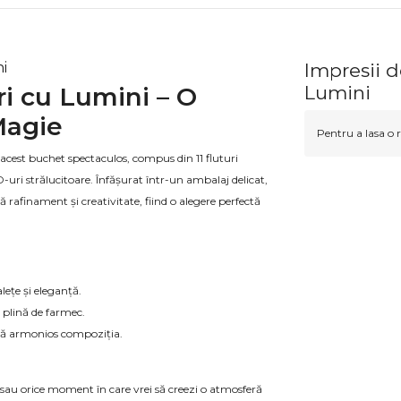
i
Impresii d
ri cu Lumini – O
Lumini
Magie
Pentru a lasa o r
cest buchet spectaculos, compus din 11 fluturi
D-uri strălucitoare. Înfășurat într-un ambalaj delicat,
 rafinament și creativitate, fiind o alegere perfectă
alețe și eleganță.
 plină de farmec.
ază armonios compoziția.
 sau orice moment în care vrei să creezi o atmosferă