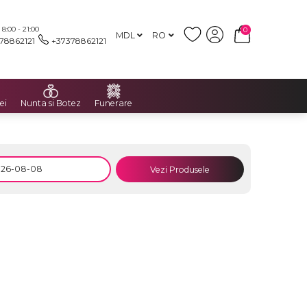
:00 - 21:00
0
MDL
RO
78862121
+37378862121
ei
Nunta si Botez
Funerare
Vezi Produsele