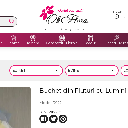
Lun-Dum: 8
+373
Livrăm flori în Moldova și România
ra
Plante
Baloane
Compozitii Florale
Cadouri
Buchetul Mires
Buchet din Fluturi cu Lumini
Model
7922
DISTRIBUIE