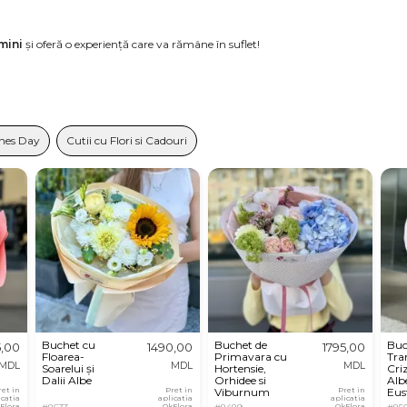
mini
și oferă o experiență care va rămâne în suflet!
ines Day
Cutii cu Flori si Cadouri
Buchet cu
Buchet de
Buc
5,00
1490,00
1795,00
Floarea-
Primavara cu
Tra
MDL
MDL
MDL
Soarelui și
Hortensie,
Cri
Dalii Albe
Orhidee si
Albe
ret in
Pret in
Viburnum
Pret in
Eu
icatia
aplicatia
aplicatia
Flora
OkFlora
OkFlora