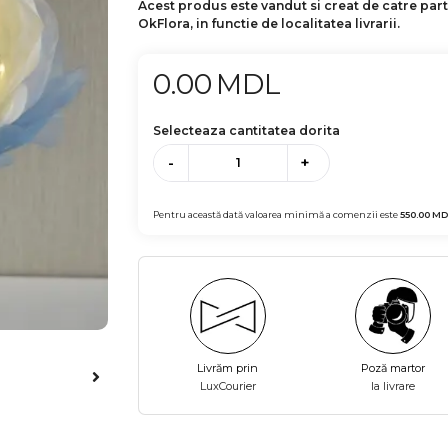
Acest produs este vandut si creat de catre par
OkFlora, in functie de localitatea livrarii.
0.00
MDL
Selecteaza cantitatea dorita
-
+
Pentru această dată valoarea minimă a comenzii este
550.00
MD
Livrăm prin
Poză martor
LuxCourier
la livrare