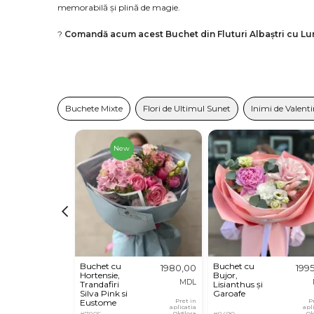
memorabilă și plină de magie.
?
Comandă acum acest Buchet din Fluturi Albaștri cu Lu
Buchete Mixte
Flori de Ultimul Sunet
Inimi de Valent
New
Buchet cu
Buchet cu
1980,00
199
Hortensie,
Bujor,
MDL
Trandafiri
Lisianthus și
Silva Pink si
Garoafe
Eustome
Pret in
P
aplicatia
apl
OkFlora
Ok