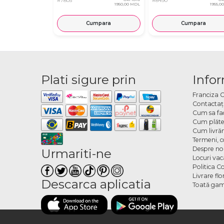
#7805
#8490
1950,00 MDL
1955,0
Cumpara
Cumpara
Plati sigure prin
Infor
Franciza 
Contactaţ
Cum sa fa
Cum plăte
Cum livră
Termeni, co
Despre no
Urmariti-ne
Locuri va
Politica C
Livrare fl
Descarca aplicatia
Toată gam