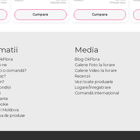
#8633
#8489
#85
0 MDL
1450,00 MDL
1775,00 MDL
Cumpara
Cumpara
matii
Media
OkFlora
Blog OkFlora
i-ne
Galerie Foto la livrare
ci o comandă?
Galerie Video la livrare
sc?
Recenzii
m?
Vezi toate produsele
ndiţii
Logare/Înregistrare
i
Comandă Internațional
cante
ookie
ori Moldova
a de produse