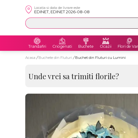
Locatia si data de livrare este
EDINET, EDINET 2026-08-08
Trandafiri
Criogenati
Buchete
Ocazii
Flori de Va
Acasa
/
Buchete din Fluturi
/
Buchet din Fluturi cu Lumini
Unde vrei sa trimiti florile?