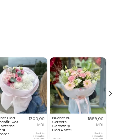
het Flori
Buchet cu
Buchet din
1300,00
1889,00
ndafiri Roz
Gerbera,
Hortensie,
MDL
MDL
zanteme
Garoafe și
Trandafiri si
 și
Flori Pastel
Dianthus
stoma
Pret in
Pret in
aplicatia
aplicatia
OkFlora
OkFlora