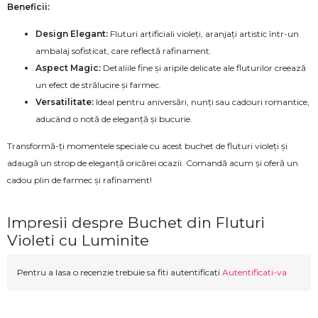
Beneficii:
Design Elegant:
Fluturi artificiali violeți, aranjați artistic într-un
ambalaj sofisticat, care reflectă rafinament.
Aspect Magic:
Detaliile fine și aripile delicate ale fluturilor creează
un efect de strălucire și farmec.
Versatilitate:
Ideal pentru aniversări, nunți sau cadouri romantice,
aducând o notă de eleganță și bucurie.
Transformă-ți momentele speciale cu acest buchet de fluturi violeți și
adaugă un strop de eleganță oricărei ocazii. Comandă acum și oferă un
cadou plin de farmec și rafinament!
Impresii despre Buchet din Fluturi
Violeti cu Luminite
Pentru a lasa o recenzie trebuie sa fiti autentificati
Autentificati-va