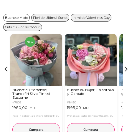
Buchete Mixte
Flori de Ultimul Sunet
Inimi de Valentines Day
Cutii cu Flori si Cadouri
New
Buchet cu Hortensie,
Buchet cu Bujor, Lisianthus
Buchet
Trandafiri Silva Pink si
și Garoafe
și Dali
Eustome
#7805
#8490
#8633
1980,00
1995,00
1490,
MDL
MDL
Pret in aplicatia OkFlora
1950,00 MDL
Pret in aplicatia OkFlora
1955,00 MDL
Pret in 
Cumpara
Cumpara