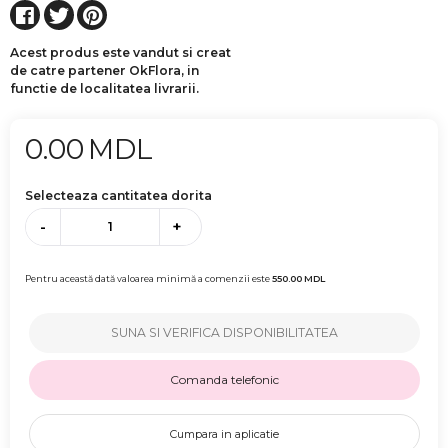
Acest produs este vandut si creat
de catre partener OkFlora, in
functie de localitatea livrarii.
0.00
MDL
Selecteaza cantitatea dorita
-
+
Pentru această dată valoarea minimă a comenzii este
550.00
MDL
SUNA SI VERIFICA DISPONIBILITATEA
Comanda telefonic
Cumpara in aplicatie