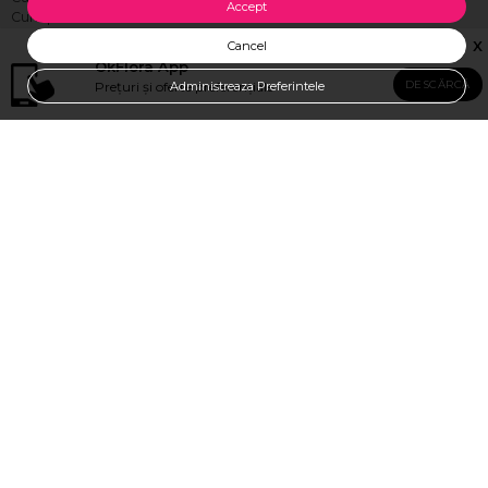
Accept
Cum plătesc?
Recenzii
Cum livrăm?
Vezi toate produsele
X
Cancel
Termeni, condiţii
Logare/Înregistrare
OkFlora App
Despre noi
Comandă Internațional
DESCĂRCĂ
Prețuri și oferte preferențiale
SUNA SI VERIFICA DISPONIBILITATEA
Administreaza Preferintele
Locuri vacante
Politica Cookie
Livrare flori Moldova
Toată gama de produse
Adresa Florariei Ok Flora
OkFlora, Str. Puskin 44, Chisinau
Luni-Duminică 08:00 - 21:00
OkFlora Buiucani, Str. Ion Luca Caragiale 4, Chisinau
Luni - Vineri 9:00-20:00
Weekend 10:00-19:00
Sunaţi-ne acum: zilnic 08:00 - 21:00
+37378862121
+37378862121
E-mail
office@livrareflori.md
Ne puteți contacta: