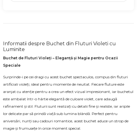
Informatii despre Buchet din Fluturi Violeti cu
Luminite
Buchet de Fluturi Violeți – Eleganță și Magie pentru Ocazii
Speciale
Surprinde-i pe cei dragi cu acest buchet spectaculos, compus din fluturi
artificiali violeți, ideal pentru momente de neuitat. Fiecare fluture este
aranjat cu atenție pentru a crea un efect vizual impresionant, iar buchetul
este ambalat într-o hârtie elegantă de culoare violet, care adaugă
rafinament și stil. Fluturii sunt realizați cu detalii fine și realiste, iar aripile
lor delicate par să prindă viață sub lumina blândă. Perfect pentru
aniversări, nunți sau cadouri romantice, acest buchet aduce un strop de
magie și frumusețe în orice moment special.