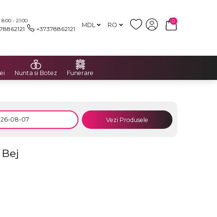
:00 - 21:00
0
MDL
RO
78862121
+37378862121
ei
Nunta si Botez
Funerare
Vezi Produsele
 Bej