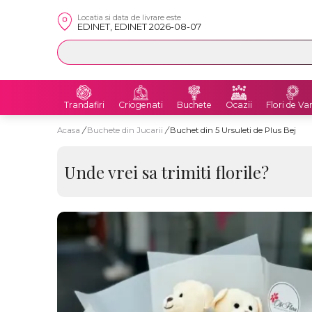
Locatia si data de livrare este
EDINET, EDINET 2026-08-07
Trandafiri
Criogenati
Buchete
Ocazii
Flori de Va
Acasa
/
Buchete din Jucarii
/
Buchet din 5 Ursuleti de Plus Bej
Unde vrei sa trimiti florile?