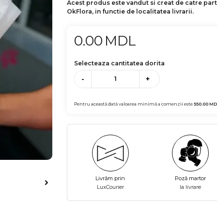
Acest produs este vandut si creat de catre par
OkFlora, in functie de localitatea livrarii.
0.00
MDL
Selecteaza cantitatea dorita
-
+
Pentru această dată valoarea minimă a comenzii este
550.00
MD
Livrăm prin
Poză martor
LuxCourier
la livrare