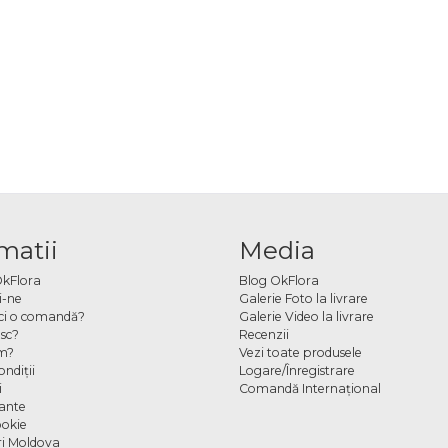
matii
Media
OkFlora
Blog OkFlora
i-ne
Galerie Foto la livrare
ci o comandă?
Galerie Video la livrare
sc?
Recenzii
m?
Vezi toate produsele
ndiţii
Logare/Înregistrare
i
Comandă Internațional
cante
ookie
ori Moldova