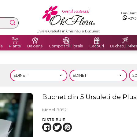
Lun-Dum: 8
+373
Premium Delivery Flowers
ra
Plante
Baloane
Compozitii Florale
Cadouri
Buchetul Mires
Buchet din 5 Ursuleti de Plus
Model
7892
DISTRIBUIE