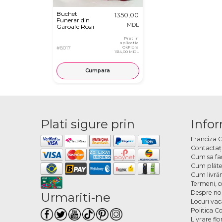
Buchet
1350,00
Funerar din
MDL
Garoafe Rosii
Pret in
aplicatia
#8017
OkFlora
1314,00 MDL
Cumpara
Plati sigure prin
Infor
Franciza 
Contactaţ
Cum sa fa
Cum plăte
Cum livră
Termeni, co
Despre no
Urmariti-ne
Locuri va
Politica C
Livrare fl