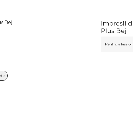
us Bej
Impresii d
Plus Bej
Pentru a lasa o r
nte