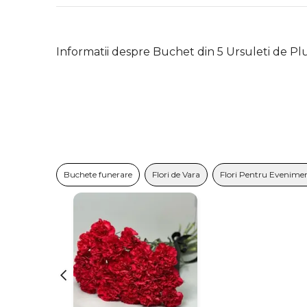
Informatii despre Buchet din 5 Ursuleti de Pl
Buchete funerare
Flori de Vara
Flori Pentru Evenime