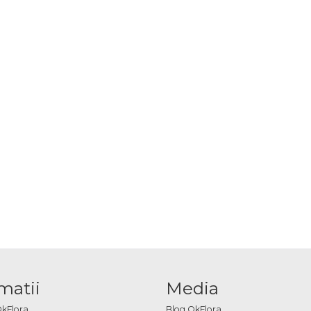
matii
Media
OkFlora
Blog OkFlora