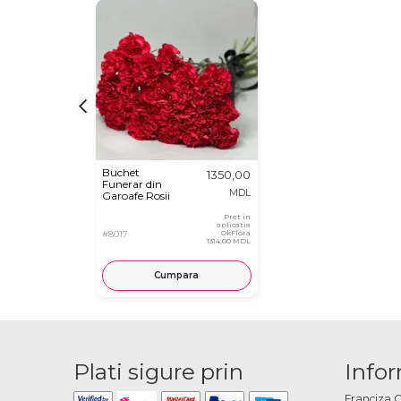
Buchet
1350,00
Funerar din
MDL
Garoafe Rosii
Pret in
aplicatia
#8017
OkFlora
1314,00 MDL
Cumpara
Plati sigure prin
Infor
Franciza 