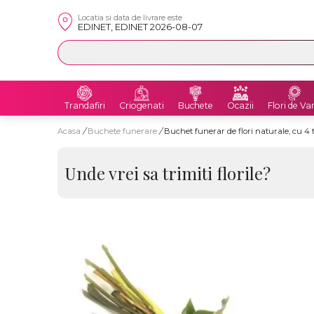
Locatia si data de livrare este
EDINET, EDINET 2026-08-07
Trandafiri
Criogenati
Buchete
Ocazii
Flori de Va
Acasa
/
Buchete funerare
/
Buchet funerar de flori naturale, cu 4 t
Unde vrei sa trimiti florile?