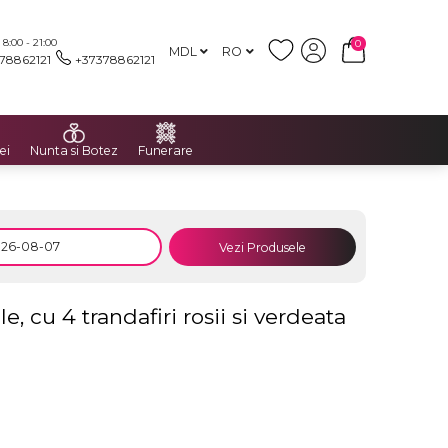
:00 - 21:00
0
MDL
RO
78862121
+37378862121
ei
Nunta si Botez
Funerare
Vezi Produsele
e, cu 4 trandafiri rosii si verdeata