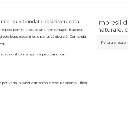
le, cu 4 trandafiri rosii si verdeata
Impresii d
naturale, c
de respect pentru a aduce un ultim omagiu. Buchetul
ă și este legat elegant cu o panglică discretă. Comandă
Pentru a lasa o r
va.
 adio, noi il vom imprima pe o panglica.
 pot varia in functie de sezon si stocul disponibil, fiind