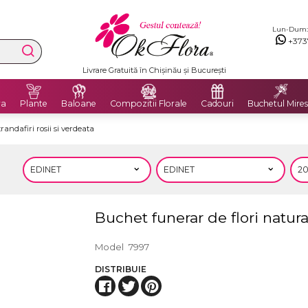
Lun-Dum: 8
+373
Premium Delivery Flowers
ra
Plante
Baloane
Compozitii Florale
Cadouri
Buchetul Mires
randafiri rosii si verdeata
Buchet funerar de flori natural
Model
7997
DISTRIBUIE