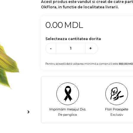
Acest produs este vandut si creat de catre par
OkFlora, in functie de localitatea livrarii.
0.00
MDL
Selecteaza cantitatea dorita
-
+
Pentru această dată valoarea minimă a comenzii este
550.00
MD
Imprimăm mesajul Dvs.
Flori Proaspete
Pe panglica
Exclusiv