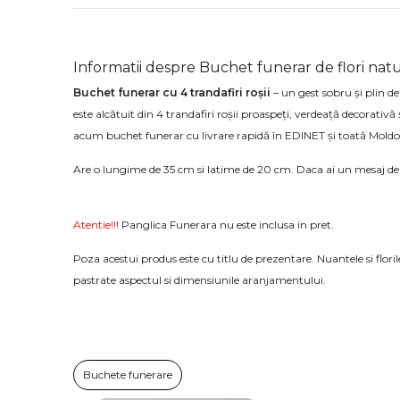
Informatii despre Buchet funerar de flori natura
Buchet funerar cu 4 trandafiri roșii
– un gest sobru și plin 
este alcătuit din 4 trandafiri roșii proaspeți, verdeață decorativ
acum buchet funerar cu livrare rapidă în EDINET și toată Moldo
Are o lungime de 35 cm si latime de 20 cm. Daca ai un mesaj de
Atentie!!!
Panglica Funerara nu este inclusa in pret.
Poza acestui produs este cu titlu de prezentare. Nuantele si florile
pastrate aspectul si dimensiunile aranjamentului.
Buchete funerare