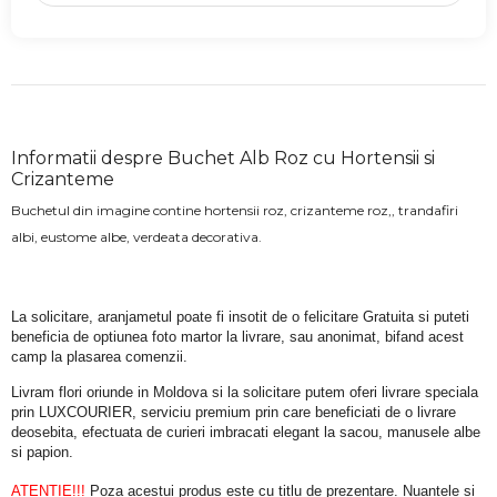
Informatii despre Buchet Alb Roz cu Hortensii si
Crizanteme
Buchetul din imagine contine hortensii roz, crizanteme roz,, trandafiri
albi, eustome albe, verdeata decorativa.
La solicitare, aranjametul poate fi insotit de o felicitare Gratuita si puteti 
beneficia de optiunea foto martor la livrare, sau anonimat, bifand acest 
camp la plasarea comenzii.
Livram flori oriunde in Moldova si la solicitare putem oferi livrare speciala 
prin LUXCOURIER, serviciu premium prin care beneficiati de o livrare 
deosebita, efectuata de curieri imbracati elegant la sacou, manusele albe 
si papion.
ATENTIE!!!
 Poza acestui produs este cu titlu de prezentare. Nuantele si 