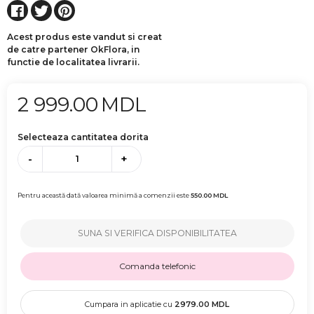
Acest produs este vandut si creat
de catre partener OkFlora, in
functie de localitatea livrarii.
2 999.00
MDL
Selecteaza cantitatea dorita
-
+
Pentru această dată valoarea minimă a comenzii este
550.00
MDL
SUNA SI VERIFICA DISPONIBILITATEA
Comanda telefonic
Cumpara in aplicatie cu
2979.00
MDL