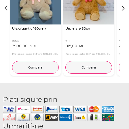
Urs gigantic 160cm↑
Urs mare 60cm
Urs de
#966
#11
#4939
3990,00
815,00
2835
MDL
MDL
Pret in aplicatia OkFlora
3890,00 MDL
Pret in aplicatia OkFlora
795,00 MDL
Pret in 
Cumpara
Cumpara
Plati sigure prin
Urmariti-ne