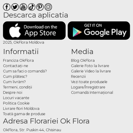
Descarca aplicatia
2025, OkFlora Moldova
Informatii
Media
Franciza OkFlora
Blog OkFlora
Contactaţi-ne
Galerie Foto la livrare
Cum sa faci o comandă?
Galerie Video la livrare
Cum plătesc?
Recenzii
Cum livrăm?
Vezi toate produsele
Termeni, condiţii
Logare/Înregistrare
Despre noi
Comandă Internațional
Locuri vacante
Politica Cookie
Livrare flori Moldova
Toată gama de produse
Adresa Florariei Ok Flora
OkFlora, Str. Puskin 44, Chisinau