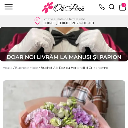
0
Locatia si data de livrare este
EDINET, EDINET 2026-08-08
Acasa
/
Buchete Mixte
/
Buchet Alb Roz cu Hortensii si Crizanteme