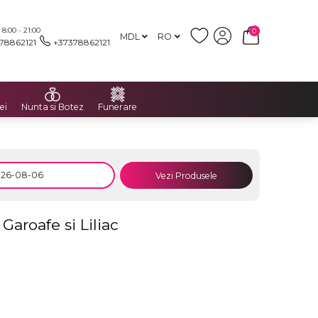
:00 - 21:00
0
MDL
RO
78862121
+37378862121
ei
Nunta si Botez
Funerare
Vezi Produsele
Garoafe si Liliac