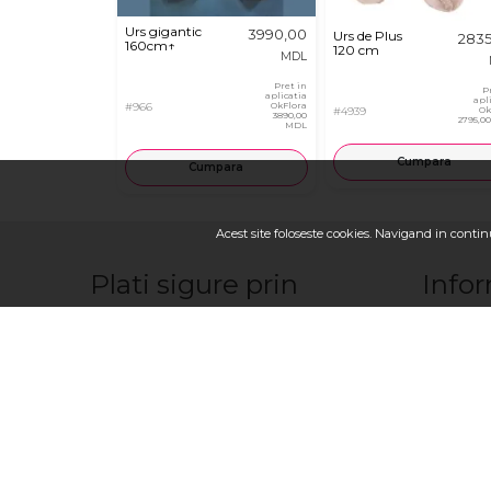
Urs gigantic
3990,00
Urs de Plus
283
160cm↑
120 cm
MDL
Pret in
P
aplicatia
apl
#966
OkFlora
#4939
Ok
3890,00
2795,0
MDL
Cumpara
Cumpara
Acest site foloseste cookies. Navigand in continu
Plati sigure prin
Infor
Franciza 
Contactaţ
Cum sa fa
Cum plăte
Cum livră
Termeni, co
Despre no
Urmariti-ne
Locuri va
Politica C