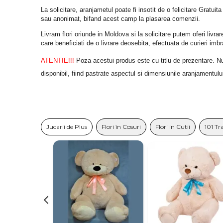
La solicitare, aranjametul poate fi insotit de o felicitare Gratuita
sau anonimat, bifand acest camp la plasarea comenzii.
Livram flori oriunde in Moldova si la solicitare putem oferi liv
care beneficiati de o livrare deosebita, efectuata de curieri im
ATENTIE!!!
 Poza acestui produs este cu titlu de prezentare. Nuan
disponibil, fiind pastrate aspectul si dimensiunile aranjamentulu
Jucarii de Plus
Flori în Cosuri
Flori in Cutii
101 Tr