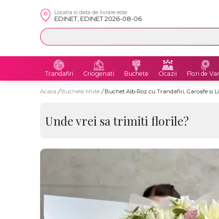
Locatia si data de livrare este
EDINET, EDINET 2026-08-06
Trandafiri
Criogenati
Buchete
Ocazii
Flori de Va
Acasa
/
Buchete Mixte
/
Buchet Alb-Roz cu Trandafiri, Garoafe si Li
Unde vrei sa trimiti florile?