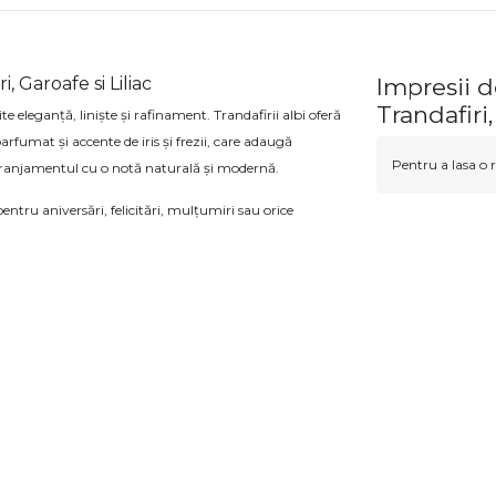
 Garoafe si Liliac
Impresii 
Trandafiri,
e eleganță, liniște și rafinament. Trandafirii albi oferă
arfumat și accente de iris și frezii, care adaugă
Pentru a lasa o r
ranjamentul cu o notă naturală și modernă.
ntru aniversări, felicitări, mulțumiri sau orice