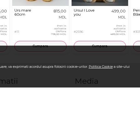
Urs mare
Ursul I Love
Per
5,00
815,00
499,00
60cm
you
Băie
MDL
MDL
MDL
ret in
Pret in
Pret in
icatia
aplicatia
aplicatia
Flora
#11
OkFlora
#2596
OkFlora
#30
0 MDL
795,00 MDL
489,00 MDL
Cumpara
Cumpara
are, va exprimati acordul asupra folosirii cookie-urilor.
Politica Cookie
a site-ului
matii
Media
OkFlora
Blog OkFlora
i-ne
Galerie Foto la livrare
ci o comandă?
Galerie Video la livrare
sc?
Recenzii
m?
Vezi toate produsele
ndiţii
Logare/Înregistrare
i
Comandă Internațional
cante
ookie