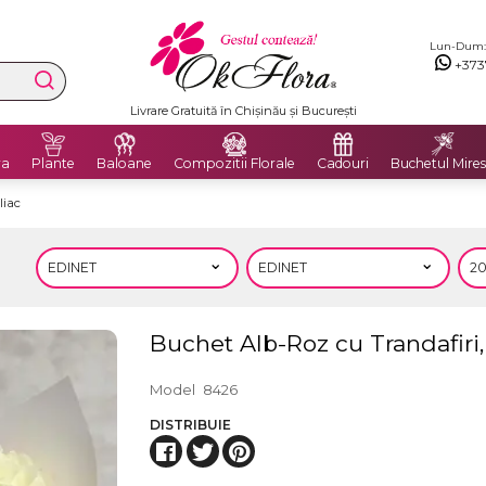
Lun-Dum: 8
+373
Premium Delivery Flowers
ra
Plante
Baloane
Compozitii Florale
Cadouri
Buchetul Mires
liac
Buchet Alb-Roz cu Trandafiri, 
Model
8426
DISTRIBUIE