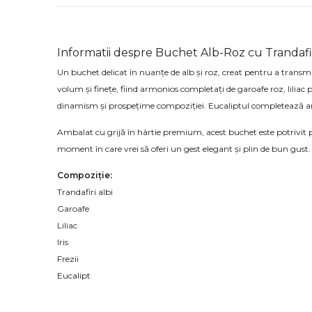
Informatii despre Buchet Alb-Roz cu Trandafiri,
Un buchet delicat în nuanțe de alb și roz, creat pentru a transmit
volum și finețe, fiind armonios completați de garoafe roz, liliac p
dinamism și prospețime compoziției. Eucaliptul completează a
Ambalat cu grijă în hârtie premium, acest buchet este potrivit pe
moment în care vrei să oferi un gest elegant și plin de bun gust.
Compoziție:
Trandafiri albi
Garoafe
Liliac
Iris
Frezii
Eucalipt