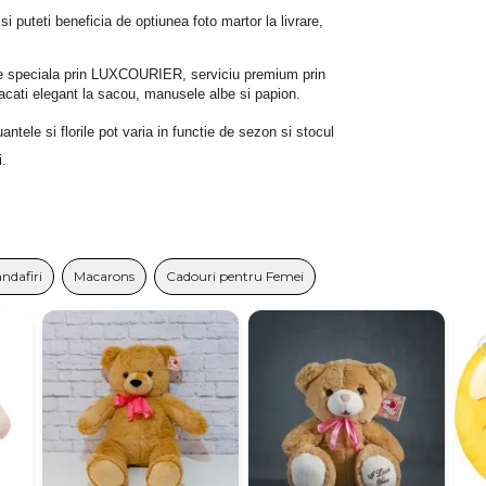
 si puteti beneficia de optiunea foto martor la livrare, 
rare speciala prin LUXCOURIER, serviciu premium prin 
bracati elegant la sacou, manusele albe si papion.
tele si florile pot varia in functie de sezon si stocul 
i.
andafiri
Macarons
Cadouri pentru Femei