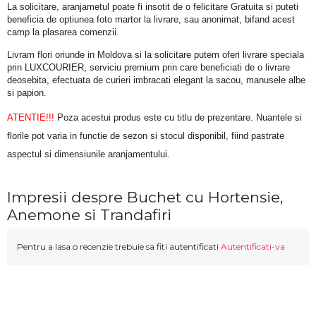
La solicitare, aranjametul poate fi insotit de o felicitare Gratuita si puteti 
beneficia de optiunea foto martor la livrare, sau anonimat, bifand acest 
camp la plasarea comenzii.
Livram flori oriunde in Moldova si la solicitare putem oferi livrare speciala 
prin LUXCOURIER, serviciu premium prin care beneficiati de o livrare 
deosebita, efectuata de curieri imbracati elegant la sacou, manusele albe 
si papion.
ATENTIE!!!
 Poza acestui produs este cu titlu de prezentare. Nuantele si 
florile pot varia in functie de sezon si stocul disponibil, fiind pastrate 
aspectul si dimensiunile aranjamentului.
Impresii despre Buchet cu Hortensie,
Anemone si Trandafiri
Pentru a lasa o recenzie trebuie sa fiti autentificati
Autentificati-va