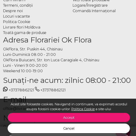
Termeni, condiţii
Logare/Înregistrare
Despre noi
Comandă Internațional
Locuri vacante
Politica Cookie
Livrare flori Moldova
Toată gama de produse
Adresa Florariei Ok Flora
OkFlora, Str. Puskin 44, Chisinau
Luni-Duminică 08:00 - 21:00
OkFlora Buiucani, Str. Ion Luca Caragiale 4, Chisinau
Luni - Vineri 9:00-20:00
Weekend 10:00-19:00
Sunaţi-ne acum: zilnic 08:00 - 21:00
+37378862121
+37378862121
E-mail
Acest site foloseste cookies. Navigand in continuare, va exprimati acordul
office@livrareflori.md
asupra folosirii cookie-urilor.
Politica Cookie
a site-ului
Ne puteți contacta:
Accept
whatsapp
,
messenger
Cancel