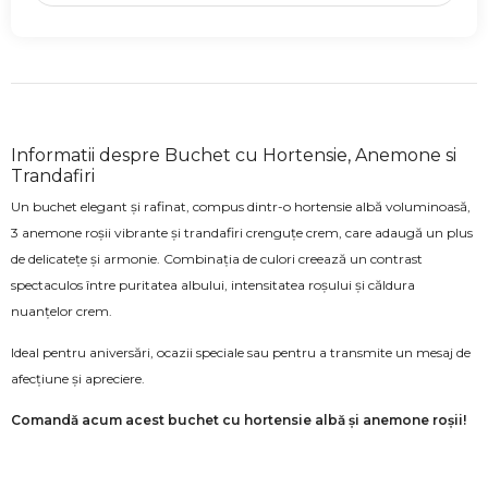
Informatii despre Buchet cu Hortensie, Anemone si
Trandafiri
Un buchet elegant și rafinat, compus dintr-o hortensie albă voluminoasă,
3 anemone roșii vibrante și trandafiri crenguțe crem, care adaugă un plus
de delicatețe și armonie. Combinația de culori creează un contrast
spectaculos între puritatea albului, intensitatea roșului și căldura
nuanțelor crem.
Ideal pentru aniversări, ocazii speciale sau pentru a transmite un mesaj de
afecțiune și apreciere.
Comandă acum acest buchet cu hortensie albă și anemone roșii!