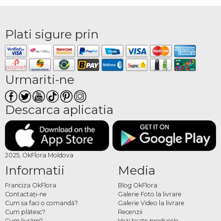
Plati sigure prin
Urmariti-ne
Descarca aplicatia
2025, OkFlora Moldova
Informatii
Media
Franciza OkFlora
Blog OkFlora
Contactaţi-ne
Galerie Foto la livrare
Cum sa faci o comandă?
Galerie Video la livrare
Cum plătesc?
Recenzii
Cum livrăm?
Vezi toate produsele