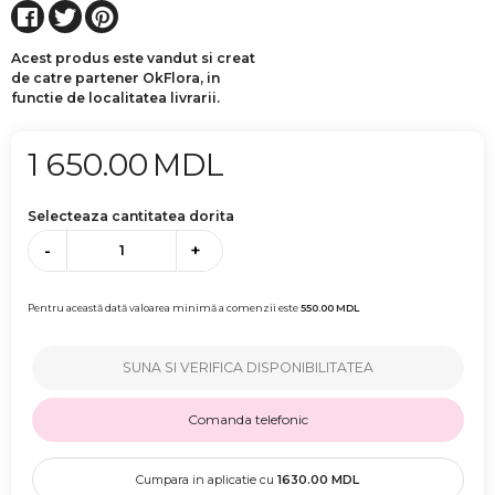
Acest produs este vandut si creat
de catre partener OkFlora, in
functie de localitatea livrarii.
1 650.00
MDL
Selecteaza cantitatea dorita
-
+
Pentru această dată valoarea minimă a comenzii este
550.00
MDL
SUNA SI VERIFICA DISPONIBILITATEA
Comanda telefonic
Cumpara in aplicatie cu
1630.00
MDL