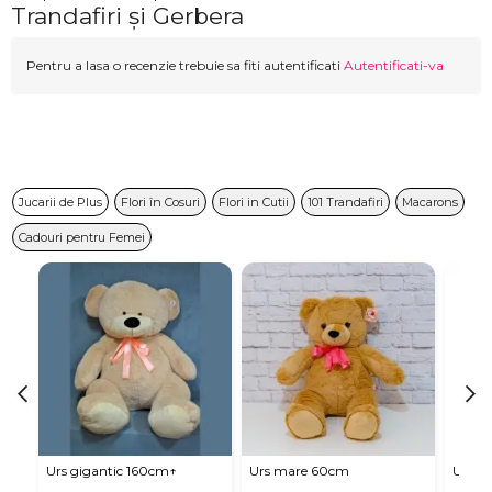
Trandafiri și Gerbera
Pentru a lasa o recenzie trebuie sa fiti autentificati
Autentificati-va
Jucarii de Plus
Flori în Cosuri
Flori in Cutii
101 Trandafiri
Macarons
Cadouri pentru Femei
Urs gigantic 160cm↑
Urs mare 60cm
Urs de