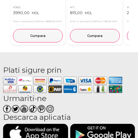
#966
#11
#4939
3990,00
815,00
2835
MDL
MDL
Pret in aplicatia OkFlora
3890,00 MDL
Pret in aplicatia OkFlora
795,00 MDL
Pret in 
Cumpara
Cumpara
Plati sigure prin
Urmariti-ne
Descarca aplicatia