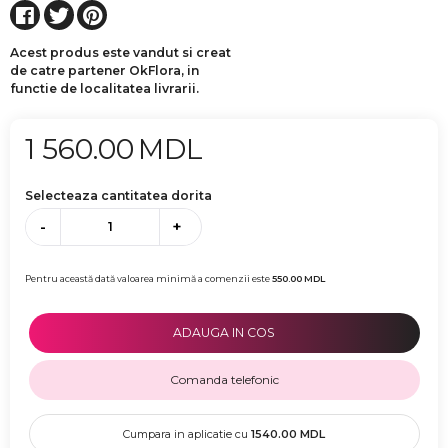
Acest produs este vandut si creat
de catre partener OkFlora, in
functie de localitatea livrarii.
1 560.00
MDL
Selecteaza cantitatea dorita
-
+
Pentru această dată valoarea minimă a comenzii este
550.00
MDL
ADAUGA IN COS
Comanda telefonic
Cumpara in aplicatie cu
1540.00
MDL