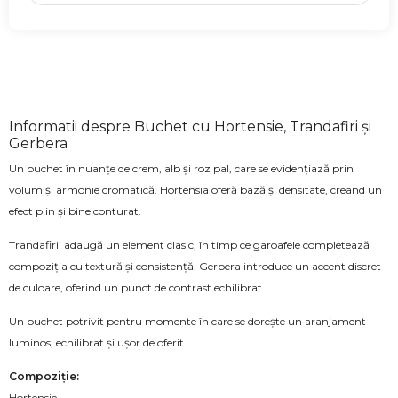
Informatii despre Buchet cu Hortensie, Trandafiri și
Gerbera
Un buchet în nuanțe de crem, alb și roz pal, care se evidențiază prin
volum și armonie cromatică. Hortensia oferă bază și densitate, creând un
efect plin și bine conturat.
Trandafirii adaugă un element clasic, în timp ce garoafele completează
compoziția cu textură și consistență. Gerbera introduce un accent discret
de culoare, oferind un punct de contrast echilibrat.
Un buchet potrivit pentru momente în care se dorește un aranjament
luminos, echilibrat și ușor de oferit.
Compoziție:
Hortensie