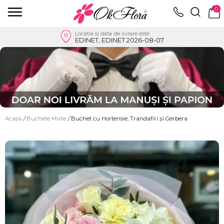
0
Locatia si data de livrare este
EDINET, EDINET 2026-08-07
Acasa
/
Buchete Mixte
/
Buchet cu Hortensie, Trandafiri și Gerbera