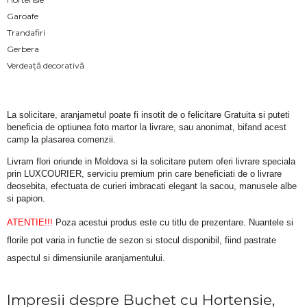
Garoafe
Trandafiri
Gerbera
Verdeață decorativă
La solicitare, aranjametul poate fi insotit de o felicitare Gratuita si puteti 
beneficia de optiunea foto martor la livrare, sau anonimat, bifand acest 
camp la plasarea comenzii.
Livram flori oriunde in Moldova si la solicitare putem oferi livrare speciala 
prin LUXCOURIER, serviciu premium prin care beneficiati de o livrare 
deosebita, efectuata de curieri imbracati elegant la sacou, manusele albe 
si papion.
ATENTIE!!!
 Poza acestui produs este cu titlu de prezentare. Nuantele si 
florile pot varia in functie de sezon si stocul disponibil, fiind pastrate 
aspectul si dimensiunile aranjamentului.
Impresii despre Buchet cu Hortensie,