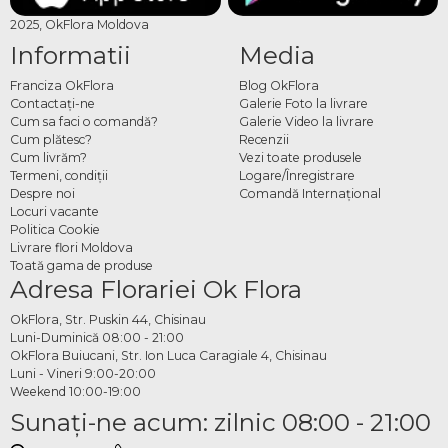
2025, OkFlora Moldova
Informatii
Media
Franciza OkFlora
Blog OkFlora
Contactaţi-ne
Galerie Foto la livrare
Cum sa faci o comandă?
Galerie Video la livrare
Cum plătesc?
Recenzii
Cum livrăm?
Vezi toate produsele
Termeni, condiţii
Logare/Înregistrare
Despre noi
Comandă Internațional
Locuri vacante
Politica Cookie
Livrare flori Moldova
Toată gama de produse
Adresa Florariei Ok Flora
OkFlora, Str. Puskin 44, Chisinau
Luni-Duminică 08:00 - 21:00
OkFlora Buiucani, Str. Ion Luca Caragiale 4, Chisinau
Luni - Vineri 9:00-20:00
Weekend 10:00-19:00
Sunaţi-ne acum: zilnic 08:00 - 21:00