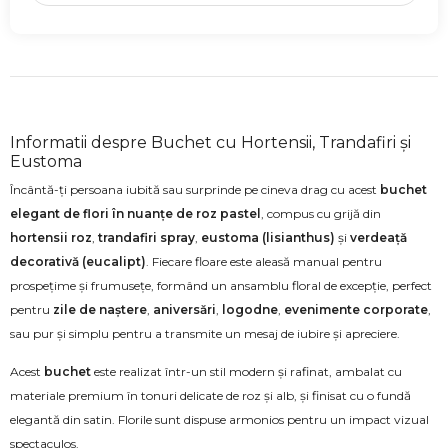
Informatii despre Buchet cu Hortensii, Trandafiri și
Eustoma
Încântă-ți persoana iubită sau surprinde pe cineva drag cu acest
buchet
elegant de flori în nuanțe de roz pastel
, compus cu grijă din
hortensii roz
,
trandafiri spray
,
eustoma (lisianthus)
și
verdeață
decorativă (eucalipt)
. Fiecare floare este aleasă manual pentru
prospețime și frumusețe, formând un ansamblu floral de excepție, perfect
pentru
zile de naștere
,
aniversări
,
logodne
,
evenimente corporate
,
sau pur și simplu pentru a transmite un mesaj de iubire și apreciere.
Acest
buchet
este realizat într-un stil modern și rafinat, ambalat cu
materiale premium în tonuri delicate de roz și alb, și finisat cu o fundă
elegantă din satin. Florile sunt dispuse armonios pentru un impact vizual
spectaculos.