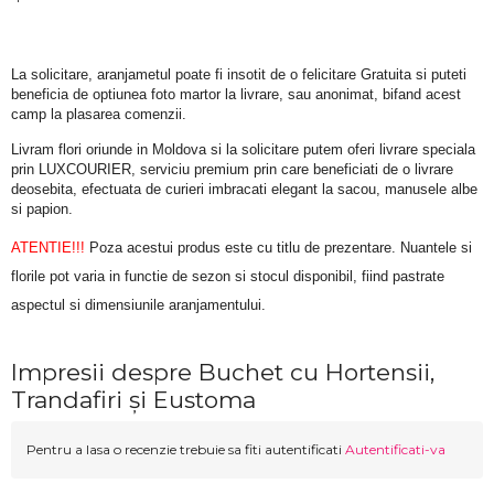
La solicitare, aranjametul poate fi insotit de o felicitare Gratuita si puteti 
beneficia de optiunea foto martor la livrare, sau anonimat, bifand acest 
camp la plasarea comenzii.
Livram flori oriunde in Moldova si la solicitare putem oferi livrare speciala 
prin LUXCOURIER, serviciu premium prin care beneficiati de o livrare 
deosebita, efectuata de curieri imbracati elegant la sacou, manusele albe 
si papion.
ATENTIE!!!
 Poza acestui produs este cu titlu de prezentare. Nuantele si 
florile pot varia in functie de sezon si stocul disponibil, fiind pastrate 
aspectul si dimensiunile aranjamentului.
Impresii despre Buchet cu Hortensii,
Trandafiri și Eustoma
Pentru a lasa o recenzie trebuie sa fiti autentificati
Autentificati-va