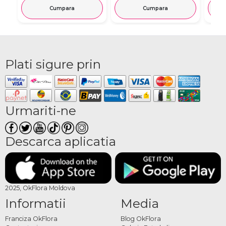
Cumpara
Cumpara
Plati sigure prin
Urmariti-ne
Descarca aplicatia
2025, OkFlora Moldova
Informatii
Media
Franciza OkFlora
Blog OkFlora