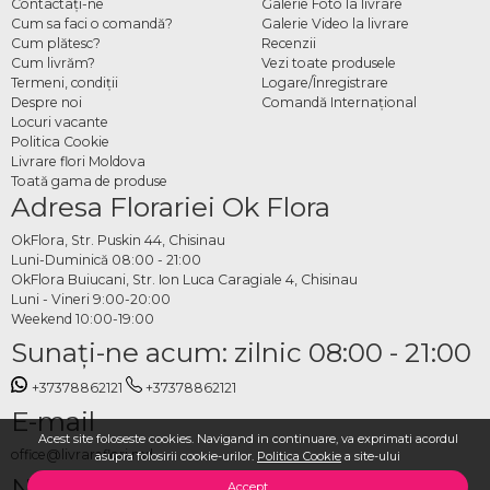
Contactaţi-ne
Galerie Foto la livrare
Cum sa faci o comandă?
Galerie Video la livrare
Cum plătesc?
Recenzii
Cum livrăm?
Vezi toate produsele
Termeni, condiţii
Logare/Înregistrare
Despre noi
Comandă Internațional
Locuri vacante
Politica Cookie
Livrare flori Moldova
Toată gama de produse
Adresa Florariei Ok Flora
OkFlora, Str. Puskin 44, Chisinau
Luni-Duminică 08:00 - 21:00
OkFlora Buiucani, Str. Ion Luca Caragiale 4, Chisinau
Luni - Vineri 9:00-20:00
Weekend 10:00-19:00
Sunaţi-ne acum: zilnic 08:00 - 21:00
+37378862121
+37378862121
E-mail
Acest site foloseste cookies. Navigand in continuare, va exprimati acordul
office@livrareflori.md
asupra folosirii cookie-urilor.
Politica Cookie
a site-ului
Ne puteți contacta:
Accept