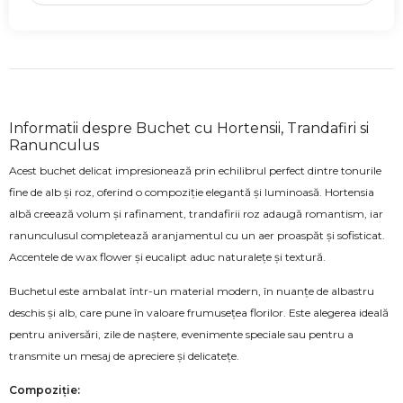
Informatii despre Buchet cu Hortensii, Trandafiri si
Ranunculus
Acest buchet delicat impresionează prin echilibrul perfect dintre tonurile
fine de alb și roz, oferind o compoziție elegantă și luminoasă. Hortensia
albă creează volum și rafinament, trandafirii roz adaugă romantism, iar
ranunculusul completează aranjamentul cu un aer proaspăt și sofisticat.
Accentele de wax flower și eucalipt aduc naturalețe și textură.
Buchetul este ambalat într-un material modern, în nuanțe de albastru
deschis și alb, care pune în valoare frumusețea florilor. Este alegerea ideală
pentru aniversări, zile de naștere, evenimente speciale sau pentru a
transmite un mesaj de apreciere și delicatețe.
Compoziție: