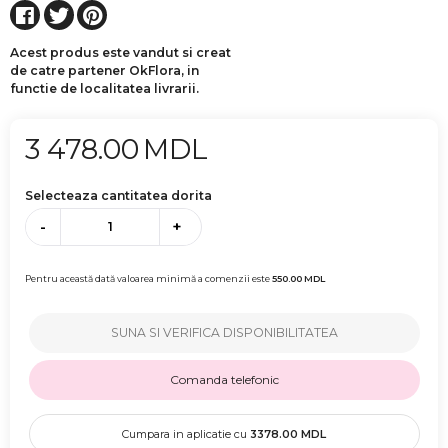
Acest produs este vandut si creat
de catre partener OkFlora, in
functie de localitatea livrarii.
3 478.00
MDL
Selecteaza cantitatea dorita
-
+
Pentru această dată valoarea minimă a comenzii este
550.00
MDL
SUNA SI VERIFICA DISPONIBILITATEA
Comanda telefonic
Cumpara in aplicatie cu
3378.00
MDL