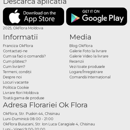
Descarca aplicatia
2025, OkFlora Moldova
Informatii
Media
Franciza OkFlora
Blog OkFlora
Contactaţi-ne
Galerie Foto la livrare
Cum sa faci o comandă?
Galerie Video la livrare
Cum plătesc?
Recenzii
Cum livrăm?
Vezi toate produsele
Termeni, condiţii
Logare/Înregistrare
Despre noi
Comandă Internațional
Locuri vacante
Politica Cookie
Livrare flori Moldova
Toată gama de produse
Adresa Florariei Ok Flora
OkFlora, Str. Puskin 44, Chisinau
Luni-Duminică 08:00 - 21:00
OkFlora Buiucani, Str. Ion Luca Caragiale 4, Chisinau
Luni - Vineri 9:00-20:00