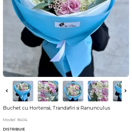
Buchet cu Hortensii, Trandafiri si Ranunculus
Model
8404
DISTRIBUIE