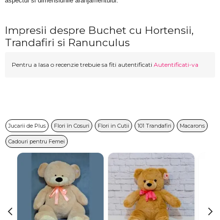
aspectul si dimensiunile aranjamentului.
Impresii despre Buchet cu Hortensii,
Trandafiri si Ranunculus
Pentru a lasa o recenzie trebuie sa fiti autentificati
Autentificati-va
Jucarii de Plus
Flori în Cosuri
Flori in Cutii
101 Trandafiri
Macarons
Cadouri pentru Femei