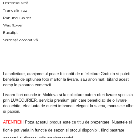
Hortensie albă
Trandafiri roz
Ranunculus roz
Wax flower
Eucalipt
Verdeață decorativă
La solicitare, aranjametul poate fi insotit de o felicitare Gratuita si puteti 
beneficia de optiunea foto martor la livrare, sau anonimat, bifand acest 
camp la plasarea comenzii.
Livram flori oriunde in Moldova si la solicitare putem oferi livrare speciala 
prin LUXCOURIER, serviciu premium prin care beneficiati de o livrare 
deosebita, efectuata de curieri imbracati elegant la sacou, manusele albe 
si papion.
ATENTIE!!!
 Poza acestui produs este cu titlu de prezentare. Nuantele si 
florile pot varia in functie de sezon si stocul disponibil, fiind pastrate 