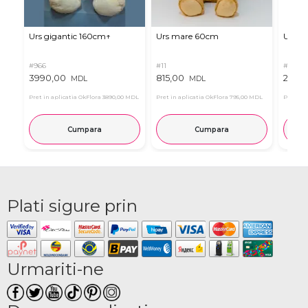
Urs gigantic 160cm↑
Urs mare 60cm
Urs de
#966
#11
#4939
3990,00
815,00
2835
MDL
MDL
Pret in aplicatia OkFlora
3890,00 MDL
Pret in aplicatia OkFlora
795,00 MDL
Pret in 
Cumpara
Cumpara
Plati sigure prin
Urmariti-ne