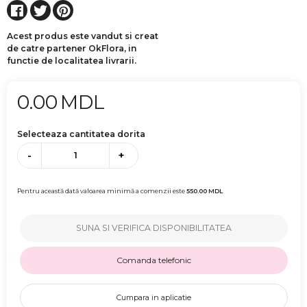
Acest produs este vandut si creat
de catre partener OkFlora, in
functie de localitatea livrarii.
0.00
MDL
Selecteaza cantitatea dorita
-
+
Pentru această dată valoarea minimă a comenzii este
550.00
MDL
SUNA SI VERIFICA DISPONIBILITATEA
Comanda telefonic
Cumpara in aplicatie