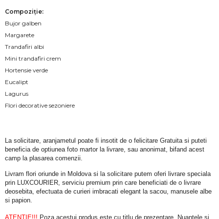
Compoziție:
Bujor galben
Margarete
Trandafiri albi
Mini trandafiri crem
Hortensie verde
Eucalipt
Lagurus
Flori decorative sezoniere
La solicitare, aranjametul poate fi insotit de o felicitare Gratuita si puteti 
beneficia de optiunea foto martor la livrare, sau anonimat, bifand acest 
camp la plasarea comenzii.
Livram flori oriunde in Moldova si la solicitare putem oferi livrare speciala 
prin LUXCOURIER, serviciu premium prin care beneficiati de o livrare 
deosebita, efectuata de curieri imbracati elegant la sacou, manusele albe 
si papion.
ATENTIE!!!
 Poza acestui produs este cu titlu de prezentare. Nuantele si 