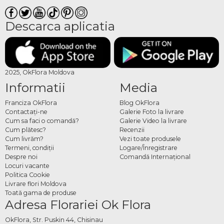
Descarca aplicatia
2025, OkFlora Moldova
Informatii
Media
Franciza OkFlora
Blog OkFlora
Contactaţi-ne
Galerie Foto la livrare
Cum sa faci o comandă?
Galerie Video la livrare
Cum plătesc?
Recenzii
Cum livrăm?
Vezi toate produsele
Termeni, condiţii
Logare/Înregistrare
Despre noi
Comandă Internațional
Locuri vacante
Politica Cookie
Livrare flori Moldova
Toată gama de produse
Adresa Florariei Ok Flora
OkFlora, Str. Puskin 44, Chisinau