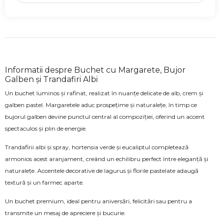
Informatii despre Buchet cu Margarete, Bujor
Galben și Trandafiri Albi
Un buchet luminos și rafinat, realizat în nuanțe delicate de alb, crem și
galben pastel. Margaretele aduc prospețime și naturalețe, în timp ce
bujorul galben devine punctul central al compoziției, oferind un accent
spectaculos și plin de energie.
Trandafirii albi și spray, hortensia verde și eucaliptul completează
armonios acest aranjament, creând un echilibru perfect între eleganță și
naturalețe. Accentele decorative de lagurus și florile pastelate adaugă
textură și un farmec aparte.
Un buchet premium, ideal pentru aniversări, felicitări sau pentru a
transmite un mesaj de apreciere și bucurie.