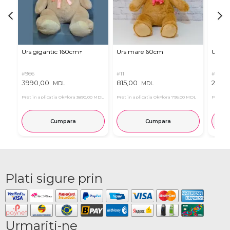
Urs gigantic 160cm↑
Urs mare 60cm
Urs de
#966
#11
#4939
3990,00
815,00
2835
MDL
MDL
Pret in aplicatia OkFlora
3890,00 MDL
Pret in aplicatia OkFlora
795,00 MDL
Pret in 
Cumpara
Cumpara
Plati sigure prin
Urmariti-ne