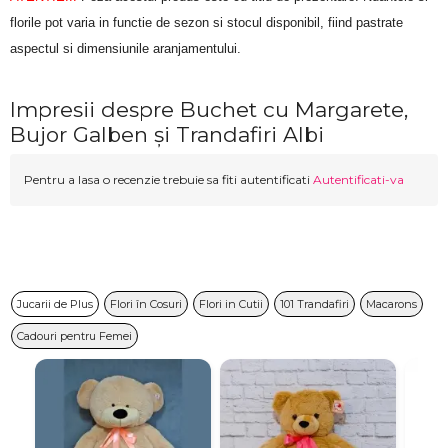
florile pot varia in functie de sezon si stocul disponibil, fiind pastrate 
aspectul si dimensiunile aranjamentului.
Impresii despre Buchet cu Margarete,
Bujor Galben și Trandafiri Albi
Pentru a lasa o recenzie trebuie sa fiti autentificati
Autentificati-va
Jucarii de Plus
Flori în Cosuri
Flori in Cutii
101 Trandafiri
Macarons
Cadouri pentru Femei