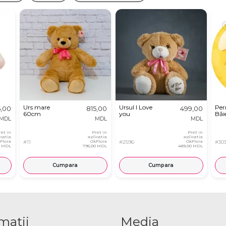
Urs mare
Ursul I Love
Per
5,00
815,00
499,00
60cm
you
Băie
MDL
MDL
MDL
ret in
Pret in
Pret in
icatia
aplicatia
aplicatia
Flora
#11
OkFlora
#2596
OkFlora
#30
0 MDL
795,00 MDL
489,00 MDL
Cumpara
Cumpara
matii
Media