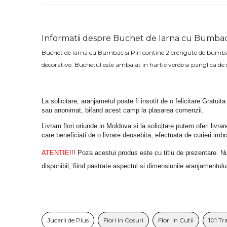
Informatii despre Buchet de Iarna cu Bumbac 
Buchet de Iarna cu Bumbac si Pin contine 2 crengute de bumbac,
decorative. Buchetul este ambalat in hartie verde si panglica de 
La solicitare, aranjametul poate fi insotit de o felicitare Gratuita
sau anonimat, bifand acest camp la plasarea comenzii.
Livram flori oriunde in Moldova si la solicitare putem oferi liv
care beneficiati de o livrare deosebita, efectuata de curieri im
ATENTIE!!!
 Poza acestui produs este cu titlu de prezentare. Nuan
disponibil, fiind pastrate aspectul si dimensiunile aranjamentulu
Jucarii de Plus
Flori în Cosuri
Flori in Cutii
101 Tr