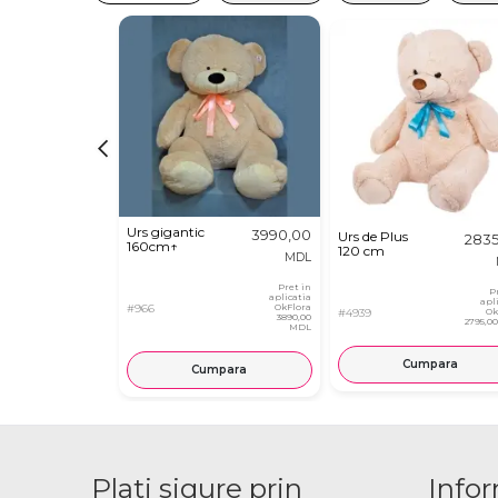
Urs gigantic
3990,00
Urs de Plus
283
160cm↑
120 cm
MDL
Pret in
P
aplicatia
apl
#966
OkFlora
#4939
Ok
3890,00
2795,0
MDL
Cumpara
Cumpara
Plati sigure prin
Infor