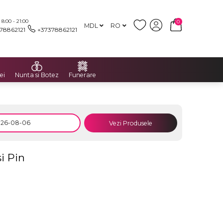
:00 - 21:00
0
MDL
RO
78862121
+37378862121
ei
Nunta si Botez
Funerare
Vezi Produsele
i Pin