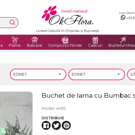
Lun-Dum: 8
+373
Livrare Gratuită în Chișinău și București
ra
Plante
Baloane
Compozitii Florale
Cadouri
Buchetul Mires
Buchet de Iarna cu Bumbac s
Model
4495
DISTRIBUIE