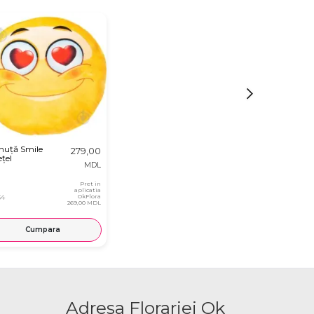
nuță Smile
279,00
țel
MDL
Pret in
aplicatia
34
OkFlora
269,00 MDL
Cumpara
Adresa Florariei Ok