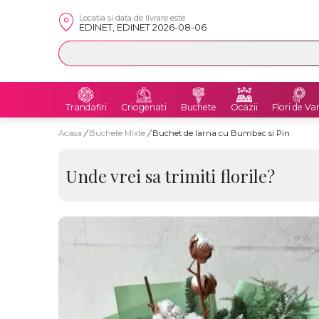
Locatia si data de livrare este
EDINET, EDINET 2026-08-06
Trandafiri
Criogenati
Buchete
Ocazii
Flori de Va
Acasa
/
Buchete Mixte
/
Buchet de Iarna cu Bumbac si Pin
Unde vrei sa trimiti florile?