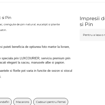
si Pin
Impresii 
si Pin
 crengute de pin natural, eucalipt si plante
satin.
Pentru a lasa o r
 si puteti beneficia de optiunea foto martor la livrare, 
rare speciala prin LUXCOURIER, serviciu premium prin 
bracati elegant la sacou, manusele albe si papion.
tele si florile pot varia in functie de sezon si stocul 
i.
andafiri
Macarons
Cadouri pentru Femei