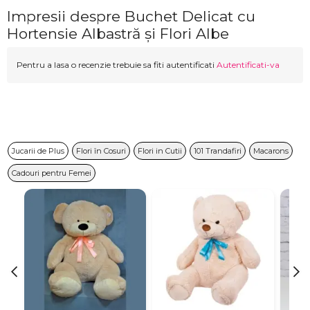
Impresii despre Buchet Delicat cu
Hortensie Albastră și Flori Albe
Pentru a lasa o recenzie trebuie sa fiti autentificati
Autentificati-va
Jucarii de Plus
Flori în Cosuri
Flori in Cutii
101 Trandafiri
Macarons
Cadouri pentru Femei