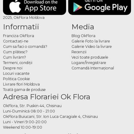
2025, OkFlora Moldova
Informatii
Media
Franciza OkFlora
Blog OkFlora
Contactaţi-ne
Galerie Foto la livrare
Cum sa faci o comandă?
Galerie Video la livrare
Cum plătesc?
Recenzii
Cum livrăm?
Vezi toate produsele
Termeni, condiţii
Logare/Înregistrare
Despre noi
Comandă Internațional
Locuri vacante
Politica Cookie
Livrare flori Moldova
Toată gama de produse
Adresa Florariei Ok Flora
OkFlora, Str. Puskin 44, Chisinau
Luni-Duminică 08:00 - 21:00
OkFlora Buiucani, Str. Ion Luca Caragiale 4, Chisinau
Luni - Vineri 9:00-20:00
Weekend 10:00-19:00