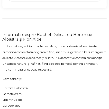
Informatii despre Buchet Delicat cu Hortensie
Albastră și Flori Albe
Un buchet elegant în nuanțe pastelate, unde hortensia albastră este
armonios completată de garoafe fine, lisianthus, gerbere albe și margarete
delicate. Accentele de verdeață și ierburile decorative conferă compoziției
un aspect natural și rafinat, fiind alegerea perfectă pentru aniversări,
mulțumiri sau orice ocazie specială.
Componență:
Hortensie albastră
Garoafe crem
Lisianthus alb
Gerbere albe