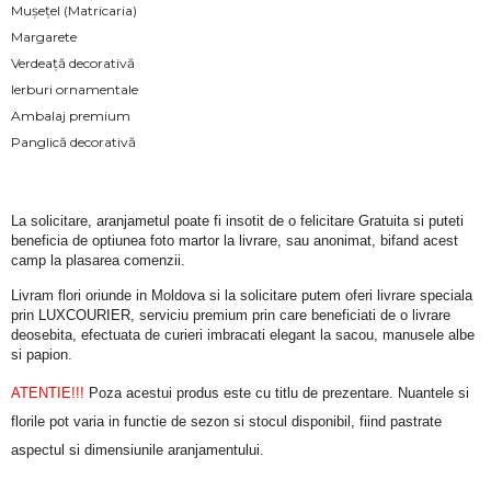
Mușețel (Matricaria)
Margarete
Verdeață decorativă
Ierburi ornamentale
Ambalaj premium
Panglică decorativă
La solicitare, aranjametul poate fi insotit de o felicitare Gratuita si puteti 
beneficia de optiunea foto martor la livrare, sau anonimat, bifand acest 
camp la plasarea comenzii.
Livram flori oriunde in Moldova si la solicitare putem oferi livrare speciala 
prin LUXCOURIER, serviciu premium prin care beneficiati de o livrare 
deosebita, efectuata de curieri imbracati elegant la sacou, manusele albe 
si papion.
ATENTIE!!!
 Poza acestui produs este cu titlu de prezentare. Nuantele si 
florile pot varia in functie de sezon si stocul disponibil, fiind pastrate 
aspectul si dimensiunile aranjamentului.