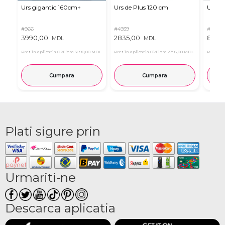
Urs gigantic 160cm↑
Urs de Plus 120 cm
Urs m
#966
#4939
#11
3990,00
2835,00
815,0
MDL
MDL
Pret in aplicatia OkFlora
3890,00 MDL
Pret in aplicatia OkFlora
2795,00 MDL
Pret in 
Cumpara
Cumpara
Plati sigure prin
Urmariti-ne
Descarca aplicatia