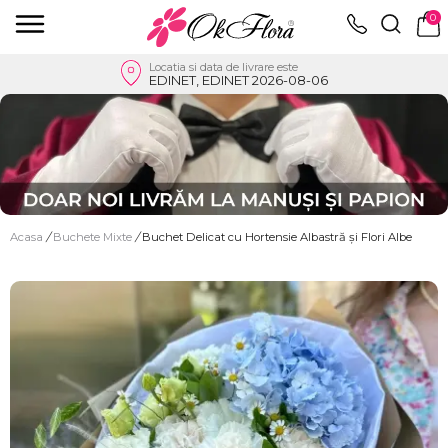
0
Locatia si data de livrare este
EDINET, EDINET 2026-08-06
Acasa
/
Buchete Mixte
/
Buchet Delicat cu Hortensie Albastră și Flori Albe