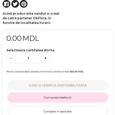
Acest produs este vandut si creat
de catre partener OkFlora, in
functie de localitatea livrarii.
0.00
MDL
Selecteaza cantitatea dorita
-
+
Pentru această dată valoarea minimă a comenzii este
550.00
MDL
SUNA SI VERIFICA DISPONIBILITATEA
Comanda telefonic
Cumpara in aplicatie