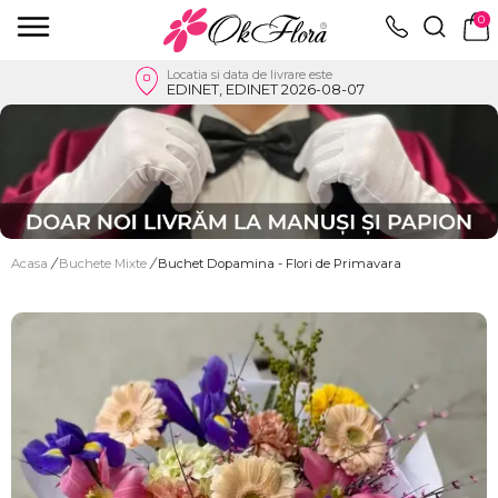
0
Locatia si data de livrare este
EDINET, EDINET 2026-08-07
Acasa
/
Buchete Mixte
/
Buchet Dopamina - Flori de Primavara