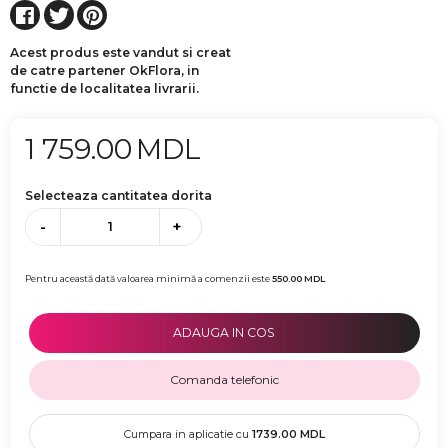
Acest produs este vandut si creat
de catre partener OkFlora, in
functie de localitatea livrarii.
1 759.00
MDL
Selecteaza cantitatea dorita
-
+
Pentru această dată valoarea minimă a comenzii este
550.00
MDL
ADAUGA IN COS
Comanda telefonic
Cumpara in aplicatie cu
1739.00
MDL