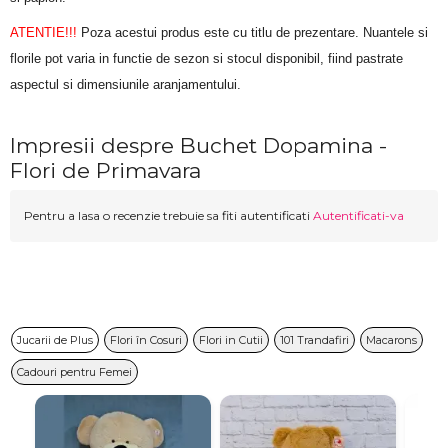
ATENTIE!!!
 Poza acestui produs este cu titlu de prezentare. Nuantele si 
florile pot varia in functie de sezon si stocul disponibil, fiind pastrate 
aspectul si dimensiunile aranjamentului.
Impresii despre Buchet Dopamina -
Flori de Primavara
Pentru a lasa o recenzie trebuie sa fiti autentificati
Autentificati-va
Jucarii de Plus
Flori în Cosuri
Flori in Cutii
101 Trandafiri
Macarons
Cadouri pentru Femei