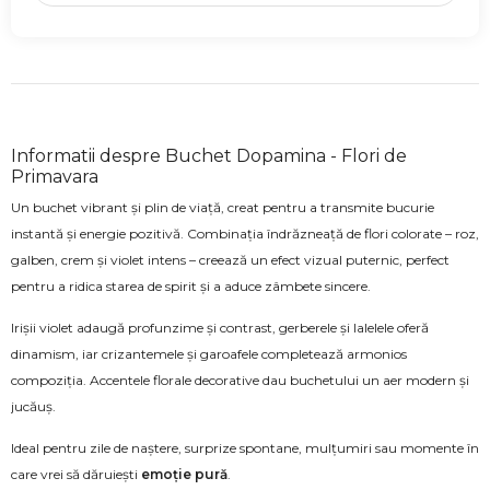
Informatii despre Buchet Dopamina - Flori de
Primavara
Un buchet vibrant și plin de viață, creat pentru a transmite bucurie
instantă și energie pozitivă. Combinația îndrăzneață de flori colorate – roz,
galben, crem și violet intens – creează un efect vizual puternic, perfect
pentru a ridica starea de spirit și a aduce zâmbete sincere.
Irișii violet adaugă profunzime și contrast, gerberele și lalelele oferă
dinamism, iar crizantemele și garoafele completează armonios
compoziția. Accentele florale decorative dau buchetului un aer modern și
jucăuș.
Ideal pentru zile de naștere, surprize spontane, mulțumiri sau momente în
care vrei să dăruiești
emoție pură
.