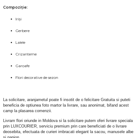
Compoziție:
Iriși
Gerbere
Lalele
Crizanteme
Garoafe
Flori decorative de sezon
La solicitare, aranjametul poate fi insotit de o felicitare Gratuita si puteti 
beneficia de optiunea foto martor la livrare, sau anonimat, bifand acest 
camp la plasarea comenzii.
Livram flori oriunde in Moldova si la solicitare putem oferi livrare speciala 
prin LUXCOURIER, serviciu premium prin care beneficiati de o livrare 
deosebita, efectuata de curieri imbracati elegant la sacou, manusele albe 
si papion.