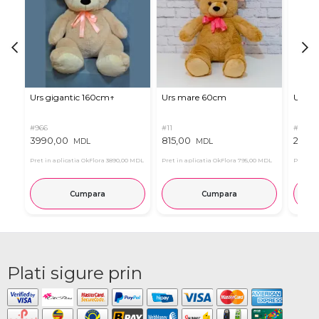
Urs gigantic 160cm↑
Urs mare 60cm
Urs de
#966
#11
#4939
3990,00
815,00
2835
MDL
MDL
Pret in aplicatia OkFlora
3890,00 MDL
Pret in aplicatia OkFlora
795,00 MDL
Pret in 
Cumpara
Cumpara
Plati sigure prin