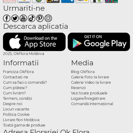
Urmariti-ne
Descarca aplicatia
2025, OkFlora Moldova
Informatii
Media
Franciza OkFlora
Blog OkFlora
Contactaţi-ne
Galerie Foto la livrare
Cum sa faci o comandă?
Galerie Video la livrare
Cum plătesc?
Recenzii
Cum livrăm?
Vezi toate produsele
Termeni, condiţii
Logare/Înregistrare
Despre noi
Comandă Internațional
Locuri vacante
Politica Cookie
Livrare flori Moldova
Toată gama de produse
Adresa Florariei Ok Flora