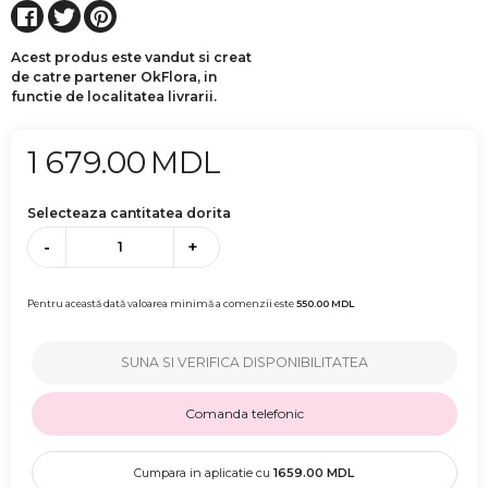
Acest produs este vandut si creat
de catre partener OkFlora, in
functie de localitatea livrarii.
1 679.00
MDL
Selecteaza cantitatea dorita
-
+
Pentru această dată valoarea minimă a comenzii este
550.00
MDL
SUNA SI VERIFICA DISPONIBILITATEA
Comanda telefonic
Cumpara in aplicatie cu
1659.00
MDL