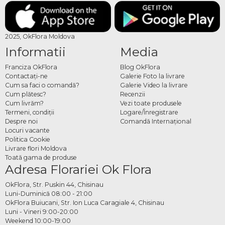
2025, OkFlora Moldova
Informatii
Media
Franciza OkFlora
Blog OkFlora
Contactaţi-ne
Galerie Foto la livrare
Cum sa faci o comandă?
Galerie Video la livrare
Cum plătesc?
Recenzii
Cum livrăm?
Vezi toate produsele
Termeni, condiţii
Logare/Înregistrare
Despre noi
Comandă Internațional
Locuri vacante
Politica Cookie
Livrare flori Moldova
Toată gama de produse
Adresa Florariei Ok Flora
OkFlora, Str. Puskin 44, Chisinau
Luni-Duminică 08:00 - 21:00
OkFlora Buiucani, Str. Ion Luca Caragiale 4, Chisinau
Luni - Vineri 9:00-20:00
Weekend 10:00-19:00