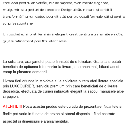
Este ideal pentru aniversări, zile de naștere, evenimente elegante,
mulțumiri sau gesturi de apreciere. Designul său natural și aerisit îl
transformă într-un cadou potrivit atât pentru ocazii formale, cât și pentru
surprize spontane.
Un buchet echilibrat, feminin și elegant, creat pentru a transmite emoție,
grijă și rafinament prin flori atent alese.
La solicitare, aranjametul poate fi insotit de o felicitare Gratuita si puteti 
beneficia de optiunea foto martor la livrare, sau anonimat, bifand acest 
camp la plasarea comenzii.
Livram flori oriunde in Moldova si la solicitare putem oferi livrare speciala 
prin LUXCOURIER, serviciu premium prin care beneficiati de o livrare 
deosebita, efectuata de curieri imbracati elegant la sacou, manusele albe 
si papion.
ATENTIE!!!
 Poza acestui produs este cu titlu de prezentare. Nuantele si 
florile pot varia in functie de sezon si stocul disponibil, fiind pastrate 
aspectul si dimensiunile aranjamentului.