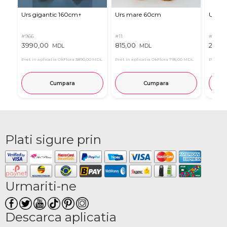
Urs gigantic 160cm↑
Urs mare 60cm
Urs de
#966
#11
#4939
3990,00
815,00
2835
MDL
MDL
Pret in aplicatia OkFlora
3890,00 MDL
Pret in aplicatia OkFlora
795,00 MDL
Pret in 
Cumpara
Cumpara
Plati sigure prin
Urmariti-ne
Descarca aplicatia