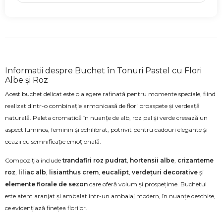
Informatii despre Buchet în Tonuri Pastel cu Flori
Albe și Roz
Acest buchet delicat este o alegere rafinată pentru momente speciale, fiind
realizat dintr-o combinație armonioasă de flori proaspete și verdeață
naturală. Paleta cromatică în nuanțe de alb, roz pal și verde creează un
aspect luminos, feminin și echilibrat, potrivit pentru cadouri elegante și
ocazii cu semnificație emoțională.
Compoziția include
trandafiri roz pudrat
,
hortensii albe
,
crizanteme
roz
,
liliac alb
,
lisianthus crem
,
eucalipt
,
verdețuri decorative
și
elemente florale de sezon
care oferă volum și prospețime. Buchetul
este atent aranjat și ambalat într-un ambalaj modern, în nuanțe deschise,
ce evidențiază finețea florilor.