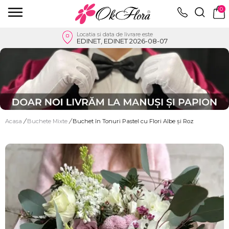
0
Locatia si data de livrare este
EDINET, EDINET 2026-08-07
Acasa
/
Buchete Mixte
/
Buchet în Tonuri Pastel cu Flori Albe și Roz