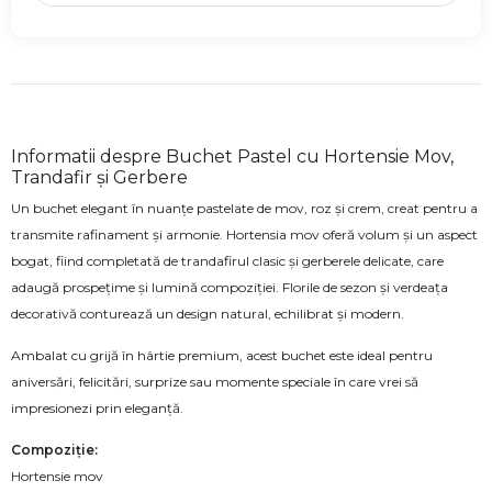
Informatii despre Buchet Pastel cu Hortensie Mov,
Trandafir și Gerbere
Un buchet elegant în nuanțe pastelate de mov, roz și crem, creat pentru a
transmite rafinament și armonie. Hortensia mov oferă volum și un aspect
bogat, fiind completată de trandafirul clasic și gerberele delicate, care
adaugă prospețime și lumină compoziției. Florile de sezon și verdeața
decorativă conturează un design natural, echilibrat și modern.
Ambalat cu grijă în hârtie premium, acest buchet este ideal pentru
aniversări, felicitări, surprize sau momente speciale în care vrei să
impresionezi prin eleganță.
Compoziție:
Hortensie mov