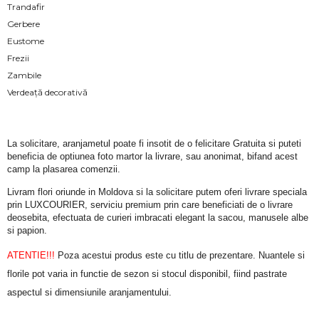
Trandafir
Gerbere
Eustome
Frezii
Zambile
Verdeață decorativă
La solicitare, aranjametul poate fi insotit de o felicitare Gratuita si puteti 
beneficia de optiunea foto martor la livrare, sau anonimat, bifand acest 
camp la plasarea comenzii.
Livram flori oriunde in Moldova si la solicitare putem oferi livrare speciala 
prin LUXCOURIER, serviciu premium prin care beneficiati de o livrare 
deosebita, efectuata de curieri imbracati elegant la sacou, manusele albe 
si papion.
ATENTIE!!!
 Poza acestui produs este cu titlu de prezentare. Nuantele si 
florile pot varia in functie de sezon si stocul disponibil, fiind pastrate 
aspectul si dimensiunile aranjamentului.