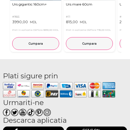
Urs gigantic 160cm↑
Urs mare 60cm
Urs de
#966
#11
#4939
3990,00
815,00
2835
MDL
MDL
Pret in aplicatia OkFlora
3890,00 MDL
Pret in aplicatia OkFlora
795,00 MDL
Pret in 
Cumpara
Cumpara
Plati sigure prin
Urmariti-ne
Descarca aplicatia