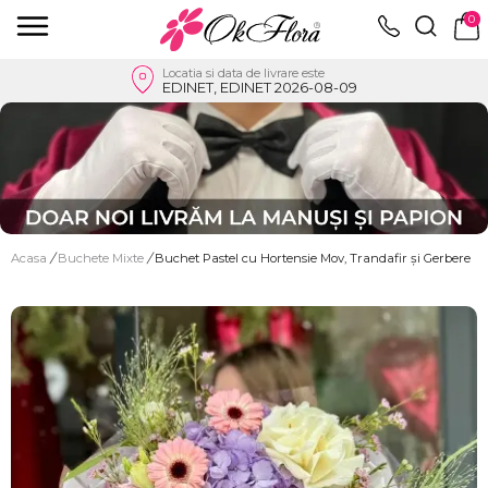
0
Locatia si data de livrare este
EDINET, EDINET 2026-08-09
Acasa
/
Buchete Mixte
/
Buchet Pastel cu Hortensie Mov, Trandafir și Gerbere