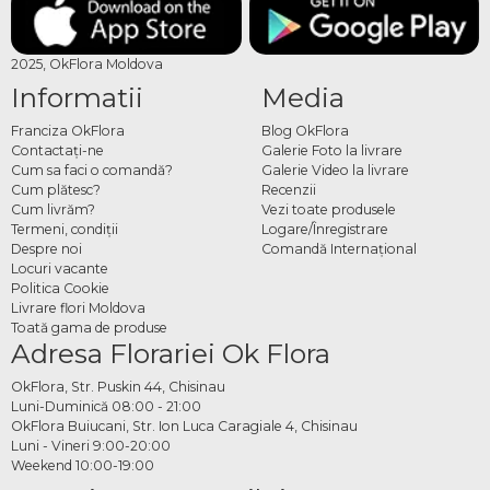
2025, OkFlora Moldova
Informatii
Media
Franciza OkFlora
Blog OkFlora
Contactaţi-ne
Galerie Foto la livrare
Cum sa faci o comandă?
Galerie Video la livrare
Cum plătesc?
Recenzii
Cum livrăm?
Vezi toate produsele
Termeni, condiţii
Logare/Înregistrare
Despre noi
Comandă Internațional
Locuri vacante
Politica Cookie
Livrare flori Moldova
Toată gama de produse
Adresa Florariei Ok Flora
OkFlora, Str. Puskin 44, Chisinau
Luni-Duminică 08:00 - 21:00
OkFlora Buiucani, Str. Ion Luca Caragiale 4, Chisinau
Luni - Vineri 9:00-20:00
Weekend 10:00-19:00