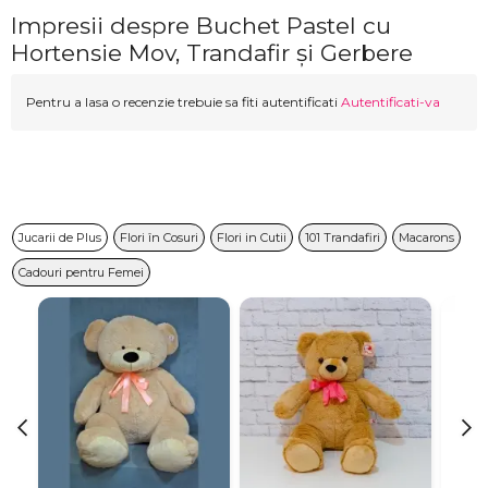
Impresii despre Buchet Pastel cu
Hortensie Mov, Trandafir și Gerbere
Pentru a lasa o recenzie trebuie sa fiti autentificati
Autentificati-va
Jucarii de Plus
Flori în Cosuri
Flori in Cutii
101 Trandafiri
Macarons
Cadouri pentru Femei