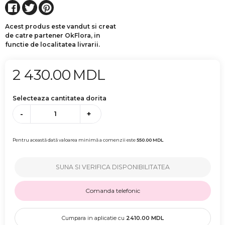
Acest produs este vandut si creat
de catre partener OkFlora, in
functie de localitatea livrarii.
2 430.00
MDL
Selecteaza cantitatea dorita
-
+
Pentru această dată valoarea minimă a comenzii este
550.00
MDL
SUNA SI VERIFICA DISPONIBILITATEA
Comanda telefonic
Cumpara in aplicatie cu
2410.00
MDL