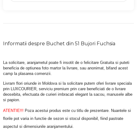
Informatii despre Buchet din 51 Bujori Fuchsia
La solicitare, aranjametul poate fi insotit de o felicitare Gratuita si puteti 
beneficia de optiunea foto martor la livrare, sau anonimat, bifand acest 
camp la plasarea comenzii.
Livram flori oriunde in Moldova si la solicitare putem oferi livrare speciala 
prin LUXCOURIER, serviciu premium prin care beneficiati de o livrare 
deosebita, efectuata de curieri imbracati elegant la sacou, manusele albe 
si papion.
ATENTIE!!!
 Poza acestui produs este cu titlu de prezentare. Nuantele si 
florile pot varia in functie de sezon si stocul disponibil, fiind pastrate 
aspectul si dimensiunile aranjamentului.