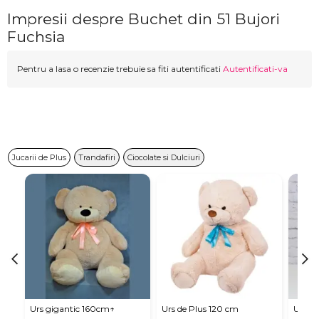
Impresii despre Buchet din 51 Bujori
Fuchsia
Pentru a lasa o recenzie trebuie sa fiti autentificati
Autentificati-va
Jucarii de Plus
Trandafiri
Ciocolate si Dulciuri
Urs gigantic 160cm↑
Urs de Plus 120 cm
Urs m