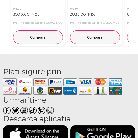
#966
#4939
#11
3990,00
2835,00
815,0
MDL
MDL
Pret in aplicatia OkFlora
3890,00 MDL
Pret in aplicatia OkFlora
2795,00 MDL
Pret in 
Cumpara
Cumpara
Plati sigure prin
Urmariti-ne
Descarca aplicatia