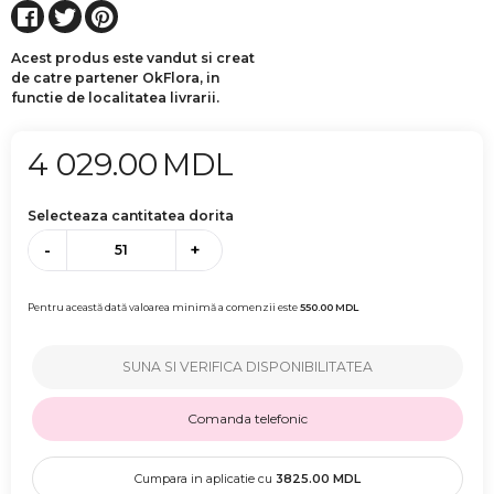
Acest produs este vandut si creat
de catre partener OkFlora, in
functie de localitatea livrarii.
4 029.00
MDL
Selecteaza cantitatea dorita
-
+
Pentru această dată valoarea minimă a comenzii este
550.00
MDL
SUNA SI VERIFICA DISPONIBILITATEA
Comanda telefonic
Cumpara in aplicatie cu
3825.00
MDL