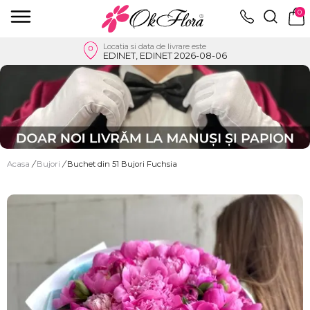
0
Locatia si data de livrare este
EDINET, EDINET 2026-08-06
Acasa
/
Bujori
/
Buchet din 51 Bujori Fuchsia