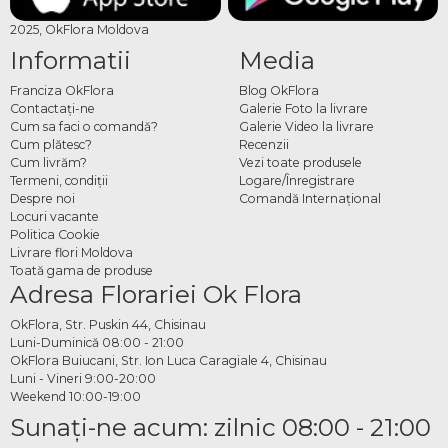
2025, OkFlora Moldova
Informatii
Media
Franciza OkFlora
Blog OkFlora
Contactaţi-ne
Galerie Foto la livrare
Cum sa faci o comandă?
Galerie Video la livrare
Cum plătesc?
Recenzii
Cum livrăm?
Vezi toate produsele
Termeni, condiţii
Logare/Înregistrare
Despre noi
Comandă Internațional
Locuri vacante
Politica Cookie
Livrare flori Moldova
Toată gama de produse
Adresa Florariei Ok Flora
OkFlora, Str. Puskin 44, Chisinau
Luni-Duminică 08:00 - 21:00
OkFlora Buiucani, Str. Ion Luca Caragiale 4, Chisinau
Luni - Vineri 9:00-20:00
Weekend 10:00-19:00
Sunaţi-ne acum: zilnic 08:00 - 21:00