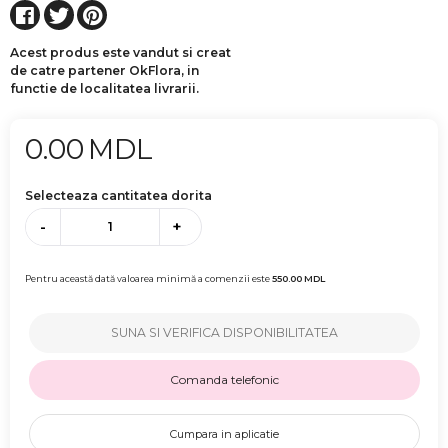
Acest produs este vandut si creat
de catre partener OkFlora, in
functie de localitatea livrarii.
0.00
MDL
Selecteaza cantitatea dorita
-
+
Pentru această dată valoarea minimă a comenzii este
550.00
MDL
SUNA SI VERIFICA DISPONIBILITATEA
Comanda telefonic
Cumpara in aplicatie