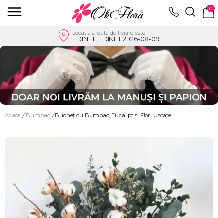
0
Locatia si data de livrare este
EDINET, EDINET 2026-08-09
Acasa
/
Bumbac
/
Buchet cu Bumbac, Eucalipt si Flori Uscate