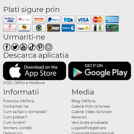
Plati sigure prin
Urmariti-ne
Descarca aplicatia
2025, OkFlora Moldova
Informatii
Media
Franciza OkFlora
Blog OkFlora
Contactaţi-ne
Galerie Foto la livrare
Cum sa faci o comandă?
Galerie Video la livrare
Cum plătesc?
Recenzii
Cum livrăm?
Vezi toate produsele
Termeni, condiţii
Logare/Înregistrare
Despre noi
Comandă Internațional