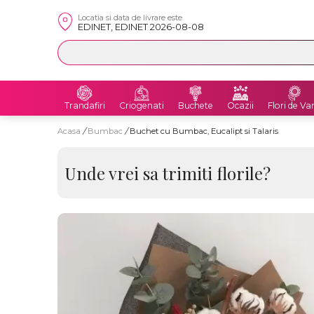
Locatia si data de livrare este
EDINET, EDINET 2026-08-08
Trandafiri
Criogenati
Buchete
Ocazii
Flori de Va
Acasa
/
Bumbac
/
Buchet cu Bumbac, Eucalipt si Talaris
Unde vrei sa trimiti florile?