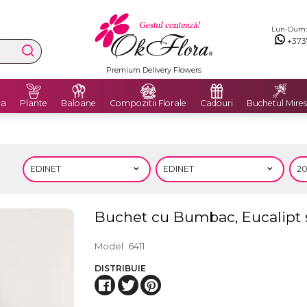
Lun-Dum: 8
+373
Premium Delivery Flowers
ra
Plante
Baloane
Compozitii Florale
Cadouri
Buchetul Mires
Buchet cu Bumbac, Eucalipt s
Model
6411
DISTRIBUIE