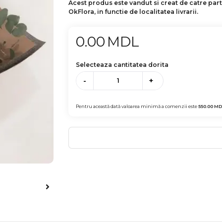
Acest produs este vandut si creat de catre par
OkFlora, in functie de localitatea livrarii.
0.00
MDL
Selecteaza cantitatea dorita
-
+
Pentru această dată valoarea minimă a comenzii este
550.00
MD