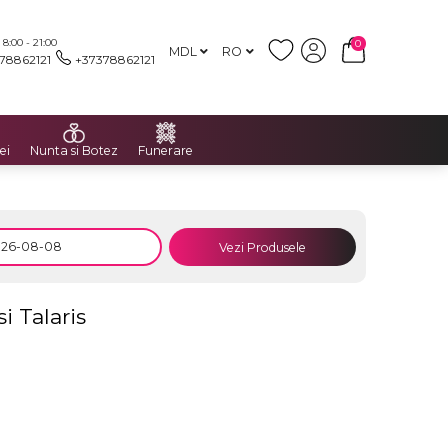
:00 - 21:00
0
MDL
RO
78862121
+37378862121
ei
Nunta si Botez
Funerare
Vezi Produsele
i Talaris