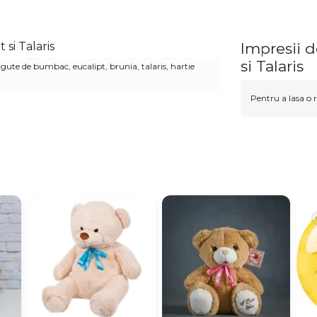
si Talaris
Impresii 
si Talaris
ute de bumbac, eucalipt, brunia, talaris, hartie
Pentru a lasa o r