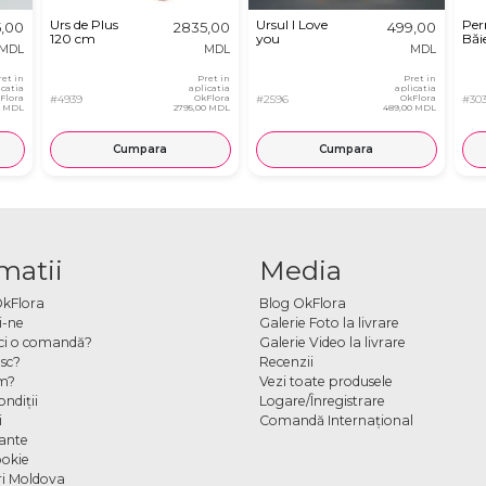
Urs de Plus
Ursul I Love
Per
5,00
2835,00
499,00
120 cm
you
Băie
MDL
MDL
MDL
ret in
Pret in
Pret in
icatia
aplicatia
aplicatia
Flora
#4939
OkFlora
#2596
OkFlora
#30
0 MDL
2795,00 MDL
489,00 MDL
Cumpara
Cumpara
matii
Media
OkFlora
Blog OkFlora
i-ne
Galerie Foto la livrare
ci o comandă?
Galerie Video la livrare
sc?
Recenzii
m?
Vezi toate produsele
ndiţii
Logare/Înregistrare
i
Comandă Internațional
cante
ookie
ori Moldova