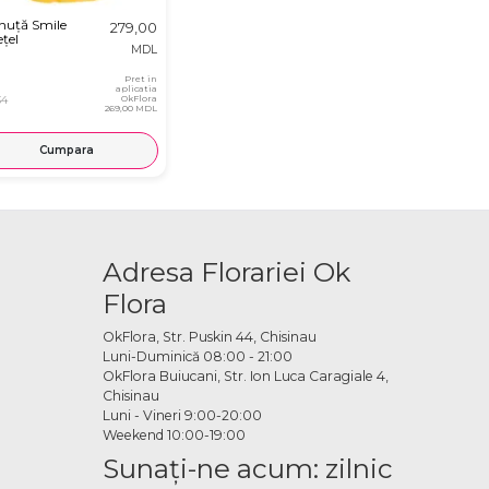
nuță Smile
279,00
țel
MDL
Pret in
aplicatia
34
OkFlora
269,00 MDL
Cumpara
Adresa Florariei Ok
Flora
OkFlora, Str. Puskin 44, Chisinau
Luni-Duminică 08:00 - 21:00
OkFlora Buiucani, Str. Ion Luca Caragiale 4,
Chisinau
Luni - Vineri 9:00-20:00
Weekend 10:00-19:00
Sunaţi-ne acum: zilnic