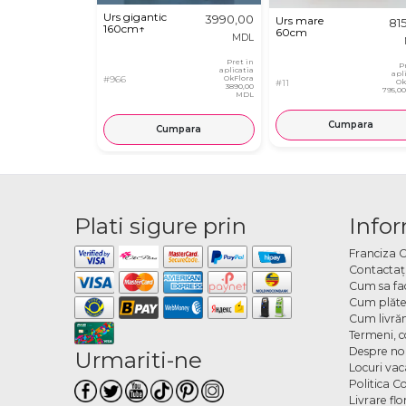
Urs gigantic
3990,00
Urs mare
81
160cm↑
60cm
MDL
Pret in
P
aplicatia
apl
#966
OkFlora
#11
Ok
3890,00
795,0
MDL
Cumpara
Cumpara
Plati sigure prin
Infor
Franciza 
Contactaţ
Cum sa fa
Cum plăte
Cum livră
Termeni, co
Despre no
Urmariti-ne
Locuri va
Politica C
Livrare fl