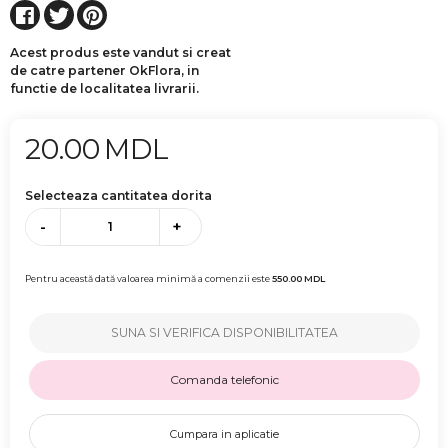
Acest produs este vandut si creat
de catre partener OkFlora, in
functie de localitatea livrarii.
20.00
MDL
Selecteaza cantitatea dorita
-
+
Pentru această dată valoarea minimă a comenzii este
550.00
MDL
SUNA SI VERIFICA DISPONIBILITATEA
Comanda telefonic
Cumpara in aplicatie