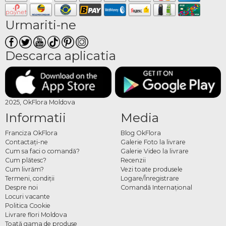
Urmariti-ne
Descarca aplicatia
2025, OkFlora Moldova
Informatii
Media
Franciza OkFlora
Blog OkFlora
Contactaţi-ne
Galerie Foto la livrare
Cum sa faci o comandă?
Galerie Video la livrare
Cum plătesc?
Recenzii
Cum livrăm?
Vezi toate produsele
Termeni, condiţii
Logare/Înregistrare
Despre noi
Comandă Internațional
Locuri vacante
Politica Cookie
Livrare flori Moldova
Toată gama de produse