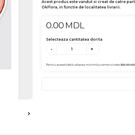
Acest produs este vandut si creat de catre par
OkFlora, in functie de localitatea livrarii.
0.00
MDL
Selecteaza cantitatea dorita
-
+
Pentru această dată valoarea minimă a comenzii este
550.00
MD