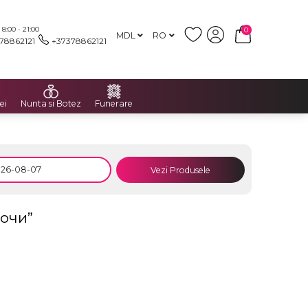
:00 - 21:00
0
MDL
RO
78862121
+37378862121
ei
Nunta si Botez
Funerare
Vezi Produsele
Ночи”