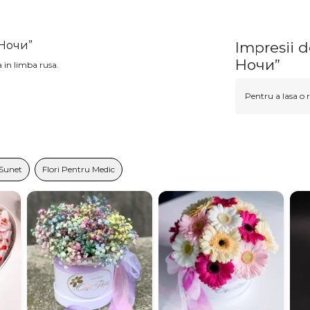
 Ночи”
Impresii 
Ночи”
a in limba rusa.
Pentru a lasa o r
 Sunet
Flori Pentru Medic