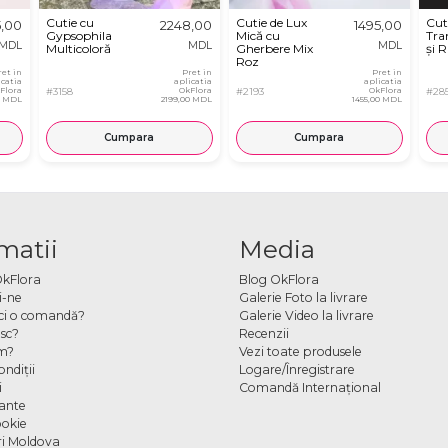
Cutie cu
Cutie de Lux
Cut
5,00
2248,00
1495,00
Gypsophila
Mică cu
Tran
MDL
MDL
MDL
Multicoloră
Gherbere Mix
și R
Roz
ret in
Pret in
Pret in
icatia
aplicatia
aplicatia
Flora
#3158
OkFlora
#2193
OkFlora
#28
0 MDL
2199,00 MDL
1455,00 MDL
Cumpara
Cumpara
matii
Media
OkFlora
Blog OkFlora
i-ne
Galerie Foto la livrare
ci o comandă?
Galerie Video la livrare
sc?
Recenzii
m?
Vezi toate produsele
ndiţii
Logare/Înregistrare
i
Comandă Internațional
cante
ookie
ori Moldova