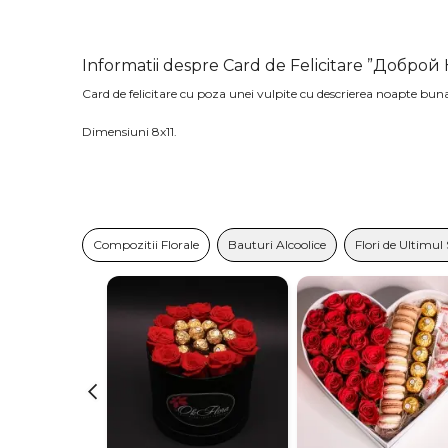
Informatii despre Card de Felicitare ”Доброй
Card de felicitare cu poza unei vulpite cu descrierea noapte bun
Dimensiuni 8x11.
Compozitii Florale
Bauturi Alcoolice
Flori de Ultimul