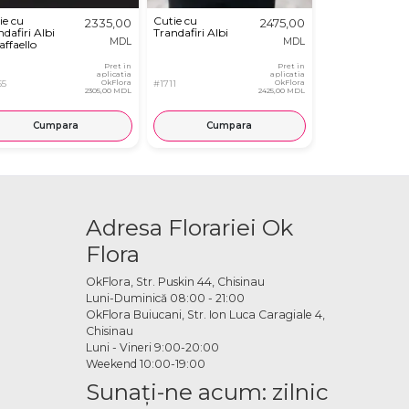
ie cu
Cutie cu
Aranjament
2335,00
2475,00
dafiri Albi
Trandafiri Albi
din Flori Alb-
MDL
MDL
affaello
Roz în Cutie
Pret in
Pret in
aplicatia
aplicatia
55
OkFlora
#1711
OkFlora
#2982
2305,00 MDL
2425,00 MDL
Cumpara
Cumpara
Cump
Adresa Florariei Ok
Flora
OkFlora, Str. Puskin 44, Chisinau
Luni-Duminică 08:00 - 21:00
OkFlora Buiucani, Str. Ion Luca Caragiale 4,
Chisinau
Luni - Vineri 9:00-20:00
Weekend 10:00-19:00
Sunaţi-ne acum: zilnic