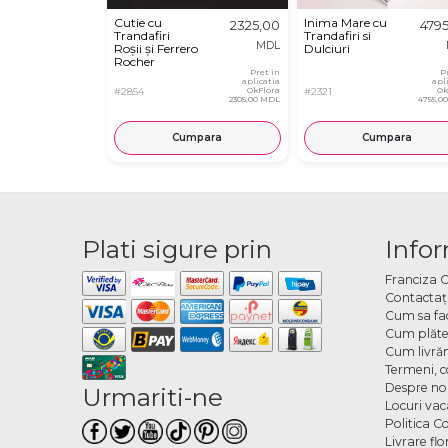
Cutie cu
Inima Mare cu
2325,00
479
Trandafiri
Trandafiri si
MDL
Roșii și Ferrero
Dulciuri
Rocher
Pret in
P
aplicatia
apl
#2854
OkFlora
#2321
Ok
2305,00 MDL
4755,0
Cumpara
Cumpara
Plati sigure prin
Infor
Franciza 
Contactaţ
Cum sa fa
Cum plăte
Cum livră
Termeni, co
Despre no
Urmariti-ne
Locuri va
Politica C
Livrare fl