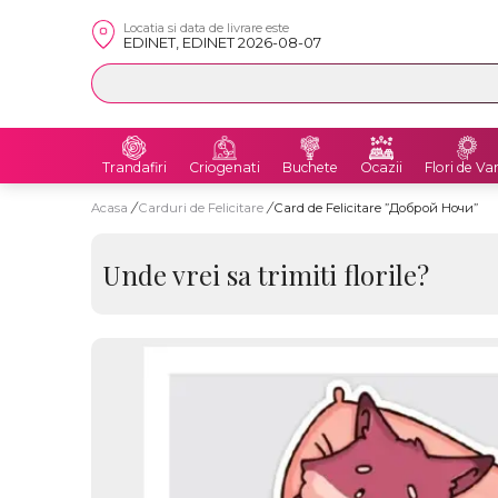
Locatia si data de livrare este
EDINET, EDINET 2026-08-07
Trandafiri
Criogenati
Buchete
Ocazii
Flori de Va
Acasa
/
Carduri de Felicitare
/
Card de Felicitare ”Доброй Ночи”
Unde vrei sa trimiti florile?