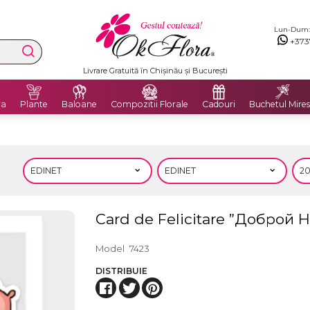
Lun-Dum: 8
+373
Livrare Gratuită în Chișinău și București
ra
Plante
Baloane
Compozitii Florale
Cadouri
Buchetul Mires
Card de Felicitare ”Доброй 
Model
7423
DISTRIBUIE