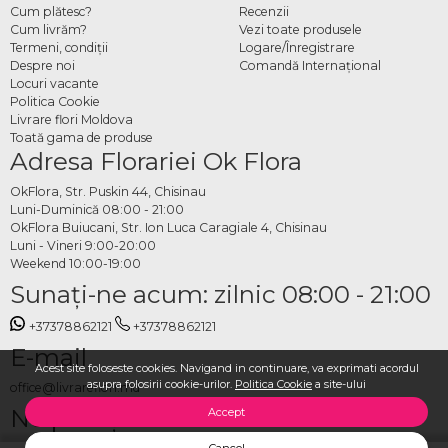
Cum plătesc?
Recenzii
Cum livrăm?
Vezi toate produsele
Termeni, condiţii
Logare/Înregistrare
Despre noi
Comandă Internațional
Locuri vacante
Politica Cookie
Livrare flori Moldova
Toată gama de produse
Adresa Florariei Ok Flora
OkFlora, Str. Puskin 44, Chisinau
Luni-Duminică 08:00 - 21:00
OkFlora Buiucani, Str. Ion Luca Caragiale 4, Chisinau
Luni - Vineri 9:00-20:00
Weekend 10:00-19:00
Sunaţi-ne acum: zilnic 08:00 - 21:00
+37378862121
+37378862121
E-mail
Acest site foloseste cookies. Navigand in continuare, va exprimati acordul
asupra folosirii cookie-urilor.
Politica Cookie
a site-ului
office@livrareflori.md
Ne puteți contacta:
Accept