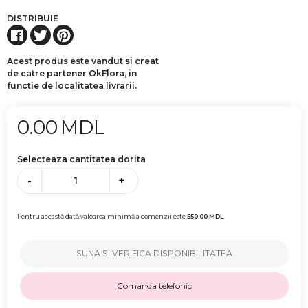
DISTRIBUIE
Acest produs este vandut si creat
de catre partener OkFlora, in
functie de localitatea livrarii.
0.00
MDL
Selecteaza cantitatea dorita
-
+
Pentru această dată valoarea minimă a comenzii este
550.00
MDL
SUNA SI VERIFICA DISPONIBILITATEA
Comanda telefonic