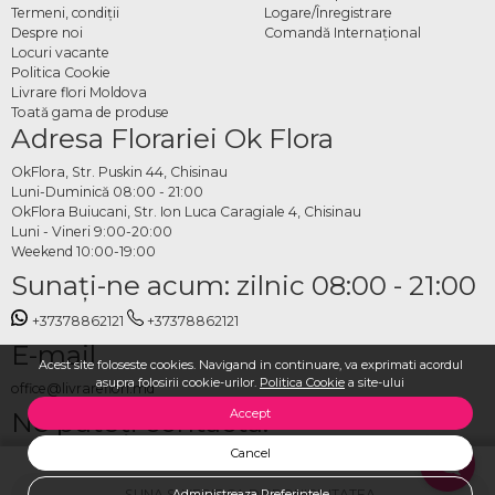
Termeni, condiţii
Logare/Înregistrare
Despre noi
Comandă Internațional
Locuri vacante
Politica Cookie
Livrare flori Moldova
Toată gama de produse
Adresa Florariei Ok Flora
OkFlora, Str. Puskin 44, Chisinau
Luni-Duminică 08:00 - 21:00
OkFlora Buiucani, Str. Ion Luca Caragiale 4, Chisinau
Luni - Vineri 9:00-20:00
Weekend 10:00-19:00
Sunaţi-ne acum: zilnic 08:00 - 21:00
+37378862121
+37378862121
E-mail
Acest site foloseste cookies. Navigand in continuare, va exprimati acordul
asupra folosirii cookie-urilor.
Politica Cookie
a site-ului
office@livrareflori.md
Accept
Ne puteți contacta:
Cancel
whatsapp
,
messenger
SUNA SI VERIFICA DISPONIBILITATEA
Administreaza Preferintele