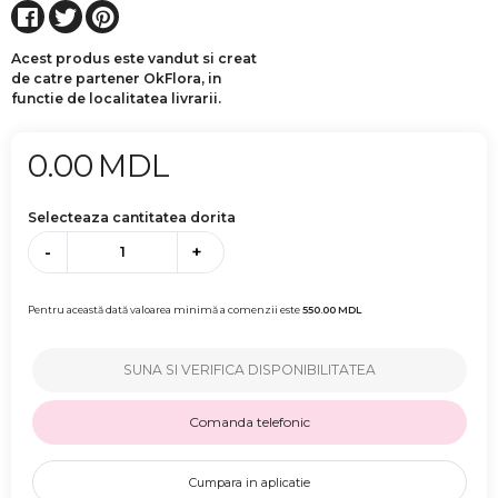
Acest produs este vandut si creat
de catre partener OkFlora, in
functie de localitatea livrarii.
0.00
MDL
Selecteaza cantitatea dorita
-
+
Pentru această dată valoarea minimă a comenzii este
550.00
MDL
SUNA SI VERIFICA DISPONIBILITATEA
Comanda telefonic
Cumpara in aplicatie