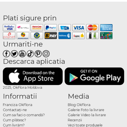
Plati sigure prin
Urmariti-ne
Descarca aplicatia
2025, OkFlora Moldova
Informatii
Media
Franciza OkFlora
Blog OkFlora
Contactaţi-ne
Galerie Foto la livrare
Cum sa faci o comandă?
Galerie Video la livrare
Cum plătesc?
Recenzii
Cum livrăm?
Vezi toate produsele